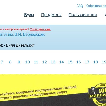
FAQ
Обратная св
Вузы
Предметы
Пользователи
аши авторские права?
Сообщите нам.
тет им. В.И. Вернадского
t; - Билл Дизель
.pdf
7
8
9
10
11
12
13
14
15
16
17
18
1