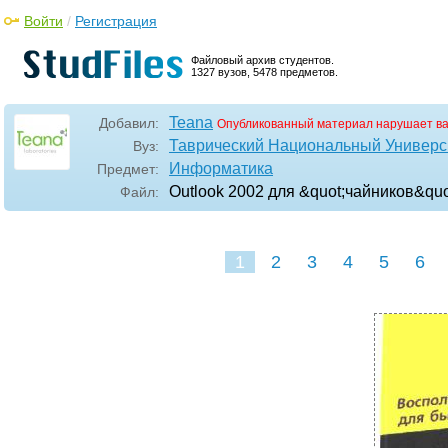
Войти
/
Регистрация
Файловый архив студентов.
1327 вузов, 5478 предметов.
Teana
Добавил:
Опубликованный материал нарушает в
Таврический Национальный Универси
Вуз:
Информатика
Предмет:
Outlook 2002 для &quot;чайников&quo
Файл:
1
2
3
4
5
6