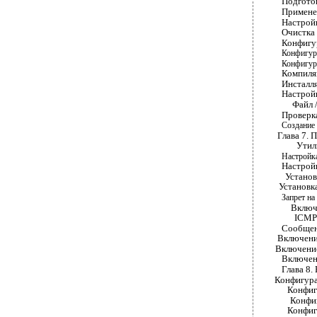
Подготовка яд
Применение пат
Настройка ядра.
Очистка ядра...
Конфигурирован
Конфигуриров
Конфигурация 
Компиляция ядр
Инсталляция яд
Настройка загр
Файл /etc/
Проверка раб
Создание а
Глава 7. Псевд
Утилита 
Настройка па
Настройка па
Установка з
Установка з
Запрет на и
Включение 
ICMP-пере
Сообщения об 
Включение з
Включение ре
Включение пер
Глава 8. Настр
Конфигурацион
Конфигурац
Конфигурац
Конфигураци