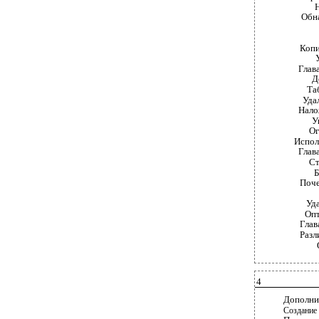
Н
Обнар
Копии
У
Глава 4
До
Табл
Удал
Налож
Уп
Огр
Исполь
Глава 5
Ста
Б
Почем
Удал
Опти
Глава 6
Разли
4
Дополнительн
Создание а