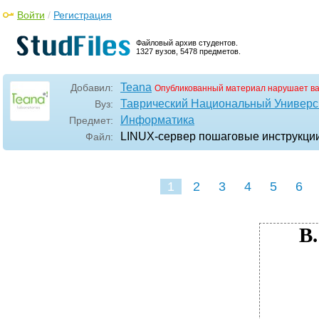
Войти
/
Регистрация
Файловый архив студентов.
1327 вузов, 5478 предметов.
Teana
Добавил:
Опубликованный материал нарушает в
Таврический Национальный Универси
Вуз:
Информатика
Предмет:
LINUX-сервер пошаговые инструкции и
Файл:
1
2
3
4
5
6
В