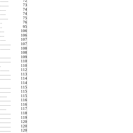
........
72
.........
73
.......
74
......
74
........
75
76
..
95
..
.....
106
.....
106
......
107
...........
107
.........
108
108
..........
109
............
110
110
.
........
112
..........
113
........
114
114
..........
115
...........
115
.......
115
........
116
........
116
......
117
...........
118
........
119
..........
120
..........
120
..........
120