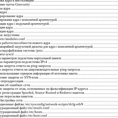
ра к инсталляции............................................................................................................
ча Grsecurity ...............................................................................................................
.......................................................................................................................................
..........................................................................................................................................
ие ядра ........................................................................................................................
ание ядра с монолитной архитектурой..............................................................................
ядра с модульной архитектурой........................................................................................
а.....................................................................................................................................
ра....................................................................................................................................
узчика ............................................................................................................................
modules.conf ......................................................................................................................
отоспособности нового ядра .......................................................................................
варийной загрузочной дискеты для ядра с монолитной архитектурой................................
офайловая система /proc.................................................................................................
sysctl ...................................................................................................................................
раметров подсистемы виртуальной памяти .......................................................................
раметров подсистемы IPv4 ...........................................................................................
апрета ответа на ping-запросы ......................................................................................
апрета ответа на широковещательные ping-запросы....................................................
спользование сервером информации об источнике пакета...................................................
защиты от SYN-атак ......................................................................................................
адресация.........................................................................................................................
ошибках сети................................................................................................................
ащиты от атак, основанных на фальсификации IP-адреса .........................................
гистрации Spoofed, Source Routed и Redirect пакетов...............................................
есылки пакетов.............................................................................................................
ойка сети .........................................................................................................................
ные файлы /etc/sysconfig/network-scripts/ifcfg-ethN ...............................................
ионный файл /etc/resolv.conf ........................................................................................
ионный файл /еtc/hosts..................................................................................................
онный файл /еtc/host.conf ...........................................................................................