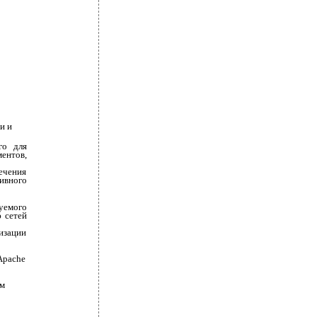
и и
го для
ентов,
печения
ивного
уемого
 сетей
низации
Apache
им