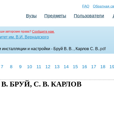
FAQ
Обратная св
Вузы
Предметы
Пользователи
аши авторские права?
Сообщите нам.
тет им. В.И. Вернадского
нсталляции и настройки - Бруй В. В. , Карлов С. В.
.pdf
7
8
9
10
11
12
13
14
15
16
17
18
1
. В. БРУЙ, С. В. КАРЛОВ