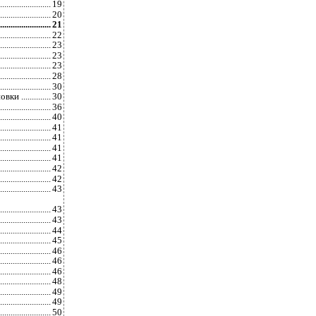
.................
19
......................
20
................
21
.....................
22
.................
23
.................
23
....................
23
....................
28
.....................
30
.............
30
...................
36
................
40
......................
41
.....................
41
.....................
41
.....................
41
...................
42
..................
42
..................
43
.....................
43
..............
43
......................
44
....................
45
......................
46
......................
46
....................
46
..................
48
................
49
................
49
...............
50