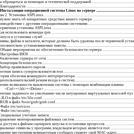
 обращаться за помощью и технической поддержкой ......................................................
Благодарности ..........................................................................................................................
сталляция операционной системы Linux на сервере ..................................................
 2. Установка ASPLinux........................................................................................................
ужно знать об аппаратных средствах вашего сервера .....................................................
модействие с другими операционными системами...........................................................
рвичная установка ASPLinux ...............................................................................................
ак использовать команды rpm ................................................................................................
апуск и установка служб ........................................................................................................
ммы, файлы и каталоги, которые должны быть удалены после первичной установки .
олнительно устанавливаемые пакеты.................................................................................
Общие мероприятия по обеспечению безопасности сервера ...........................................
Настройки BIOS .......................................................................................................................
тключение сервера от сети ....................................................................................................
Концепция безопасности..........................................................................................................
ыбор правильного пароля......................................................................................................
етная запись суперпользователя root....................................................................................
рия оболочки командного интерпретатора .......................................................................
опользовательский режим входа в систему........................................................................
ение возможности выключения системы с помощью комбинации клавиш
<Ctrl>+<Alt>+<Delete> .......................................................................................................
чение заданного по умолчанию числа запущенных виртуальных консолей ttys ..........
LILO и файл /etc/lilo.conf.........................................................................................................
UB и файл /boot/grub/grub.conf............................................................................................
Файл /etc/services......................................................................................................................
Файл /etc/security......................................................................................................................
пециальные учетные записи...................................................................................................
равление монтированием файловых систем.........................................................................
 доступа к файлам сценариев запуска и остановки процессов ........................................
альные символы у программ, владельцем которых является root ..................................
ение внутренним компьютерам сообщать серверу свой MAC-адрес............................