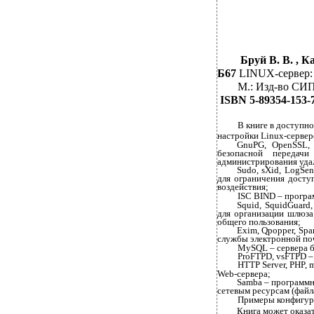
Бруй В. В. , К
Б67
LINUX-сервер:
М.: Изд-во СИП 
ISBN 5-89354-153-
В книге в доступн
настройки Linux-сервер
GnuPG, OpenSSL, 
безопасной передачи
администрирования уда
Sudo, sXid, LogSent
для ограничения досту
воздействия;
ISC BIND – програ
Squid, SquidGuard
для организации шлюза
общего пользования;
Exim, Qpopper, Sp
службы электронной по
MySQL – сервера б
ProFTPD, vsFTPD –
HTTP Server, PHP, 
Web-сервера;
Samba – программн
сетевым ресурсам (файла
Примеры конфигур
Книга может оказа