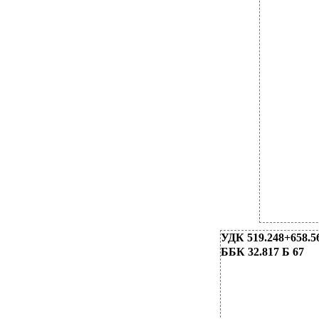
УДК 519.248+658.5
ББК 32.817 Б 67