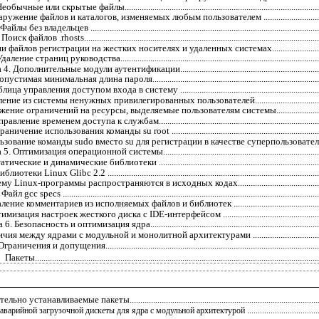
еобычные или скрытые файлы...............................................................................................
ужение файлов и каталогов, изменяемых любым пользователем ...................................
Файлы без владельцев .............................................................................................................
Поиск файлов .rhosts................................................................................................................
 файлов регистрации на жестких носителях и удаленных системах...............................
даление страниц руководства.................................................................................................
. Дополнительные модули аутентификации.......................................................................
пустимая минимальная длина пароля...................................................................................
ица управления доступом входа в систему .......................................................................
ение из системы ненужных привилегированных пользователей......................................
ение ограничений на ресурсы, выделяемые пользователям системы.............................
равление временем доступа к службам................................................................................
аничение использования команды su root ..........................................................................
зование команды sudo вместо su для регистрации в качестве суперпользователя........
. Оптимизация операционной системы..............................................................................
тические и динамические библиотеки ................................................................................
иблиотеки Linux Glibc 2.2 ......................................................................................................
у Linux-программы распространяются в исходных кодах..............................................
Файл gcc specs .........................................................................................................................
ение комментариев из исполняемых файлов и библиотек ...............................................
мизация настроек жесткого диска с IDE-интерфейсом ....................................................
. Безопасность и оптимизация ядра....................................................................................
чия между ядрами с модульной и монолитной архитектурами .......................................
Ограничения и допущения.......................................................................................................
Пакеты......................................................................................................................................
о устанавливаемые пакеты...........................................................................................
варийной загрузочной дискеты для ядра с модульной архитектурой ..................................