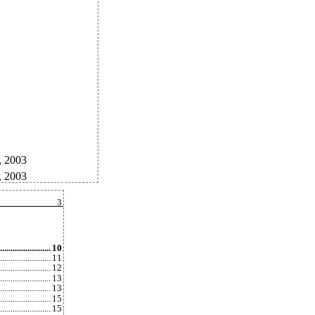
, 2003
 2003
3
.......................
10
..................
11
.....................
12
....................
13
...............
13
...............
15
.....................
15