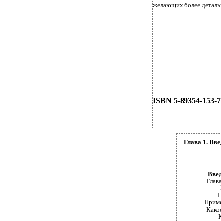
желающих более детальн
ISBN 5-89354-153-7
Глава 1. Вве
Введение
Глава 1
П
Пример
Какое 
К