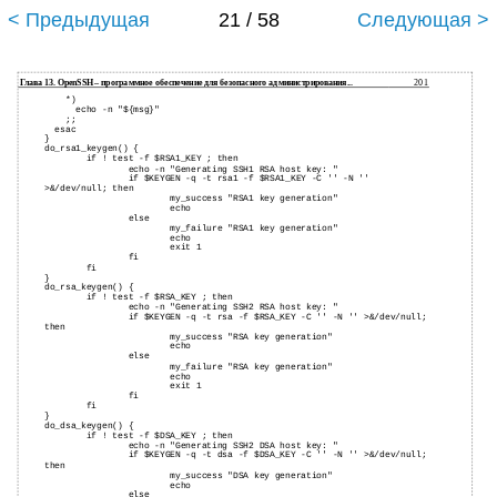
< Предыдущая
21 / 58
Следующая >
Глава 13. OpenSSH – программное обеспечение для безопасного администрирования...
201
*)
echo -n "${msg}"
;;
esac
}
do_rsa1_keygen() {
if ! test -f $RSA1_KEY ; then
echo -n "Generating SSH1 RSA host key: "
if $KEYGEN -q -t rsa1 -f $RSA1_KEY -C '' -N ''
>&/dev/null; then
my_success "RSA1 key generation"
echo
else
my_failure "RSA1 key generation"
echo
exit 1
fi
fi
}
do_rsa_keygen() {
if ! test -f $RSA_KEY ; then
echo -n "Generating SSH2 RSA host key: "
if $KEYGEN -q -t rsa -f $RSA_KEY -C '' -N '' >&/dev/null;
then
my_success "RSA key generation"
echo
else
my_failure "RSA key generation"
echo
exit 1
fi
fi
}
do_dsa_keygen() {
if ! test -f $DSA_KEY ; then
echo -n "Generating SSH2 DSA host key: "
if $KEYGEN -q -t dsa -f $DSA_KEY -C '' -N '' >&/dev/null;
then
my_success "DSA key generation"
echo
else