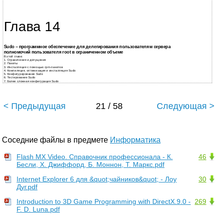
Глава 14
Sudo – программное обеспечение для делегирования пользователям сервера
полномочий пользователя root в ограниченном объеме
В этой главе:
1. Ограничения и допущения
2.
Пакеты
3.
Инсталляция с помощью
rpm-пакетов
4.
Компиляция, оптимизация и инсталляция Sudo
5.
Конфигурирование Sudo
6.
Тестирование Sudo
7.
Более сложная конфигурация Sudo
< Предыдущая
21 / 58
Следующая >
Соседние файлы в предмете
Информатика
Flash MX Video. Справочник профессионала - К.
46
Бесли, X. Джиффорд, Б. Моннон, Т. Маркс.pdf
Internet Explorer 6 для &quot;чайников&quot; - Лоу
30
Дуг.pdf
Introduction to 3D Game Programming with DirectX.9.0 -
269
F. D. Luna.pdf