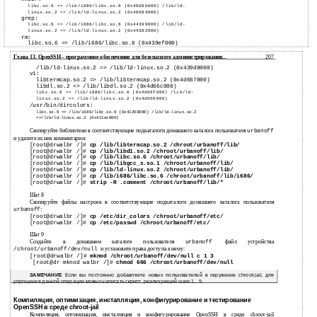
libc.so.6 => /lib/i686/libc.so.6 (0x40d9b000) /lib/ld-
linux.so.2 => /lib/ld-linux.so.2 (0x40d84000)
grep:
libc.so.6 => /lib/i686/libc.so.6 (0x44399000) /lib/ld-
linux.so.2 => /lib/ld-linux.so.2 (0x44382000)
rm:
libc.so.6 => /lib/i686/libc.so.6 (0x439ef000)
Глава 13. OpenSSH – программное обеспечение для безопасного администрирования...
207
/lib/ld-linux.so.2 => /lib/ld-linux.so.2 (0x439d8000)
vi:
libtermcap.so.2 => /lib/libtermcap.so.2 (0x4d667000)
libdl.so.2 => /lib/libdl.so.2 (0x4d66c000)
libc.so.6 => /lib/i686/libc.so.6 (0x4d66f000) /lib/ld-
linux.so.2 => /lib/ld-linux.so.2 (0x4d650000)
/usr/bin/dircolors:
libc.so.6 => /lib/i686/libc.so.6 (0x41203000) /lib/ld-linux.so.2
=>/lib/ld-linux.so.2 (0x411ec000)
Скопируйте библиотеки в соответствующие подкаталоги домашнего каталога пользователя
urbanoff
и удалите из них комментарии:
[root@drwalbr /]#
cp /lib/libtermcap.so.2 /chroot/urbanoff/lib/
[root@drwalbr /]#
cp /lib/libd1.so.2 /chroot/urbanoff/lib/
[root@drwalbr /]#
cp /lib/libc.so.6 /chroot/urbanoff/lib/
[root@drwalbr /]#
cp /lib/libgcc_s.so.1 /chroot/urbanoff/lib/
[root@drwalbr /]#
cp /lib/ld-linux.so.2 /chroot/urbanoff/lib/
[root@drwalbr /]#
cp /lib/i686/libc.so.6 /chroot/urbanoff/lib/i686/
[root@drwalbr /]#
strip -R .comment /chroot/urbanoff/lib/*
Шаг 8
Скопируйте файлы настроек в соответствующие подкаталоги домашнего каталога пользователя
:
urbanoff
[root@drwalbr /]#
cp /etc/dir_colors /chroot/urbanoff/etc/
[root@drwalbr /]#
cp /etc/passwd /chroot/urbanoff/etc/
Шаг 9
Создайте в домашнем каталоге пользователя
файл устройства
urbanoff
и установите права доступа к нему:
/chroot/urbanoff/dev/null
[root@drwalbr /]#
mknod /chroot/urbanoff/dev/null c 1 3
[root@dr mknod walbr /]#
chmod 666 /chroot/urbanoff/dev/null
ЗАМЕЧАНИЕ
Если вы постоянно добавляете новых пользователей в окружение chroot-jail, для
упрощения данной операции можно написать скрипт, реализующий шаги 1…9.
Компиляция, оптимизация, инсталляция, конфигурирование и тестирование
OpenSSH в среде chroot-jail
Компиляция, оптимизация, инсталляция и конфигурирование OpenSSH в среде chroot-jail