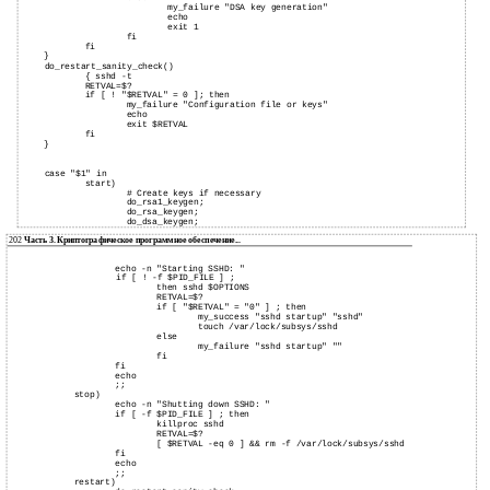
my_failure "DSA key generation"
echo
exit 1
fi
fi
}
do_restart_sanity_check()
{ sshd -t
RETVAL=$?
if [ ! "$RETVAL" = 0 ]; then
my_failure "Configuration file or keys"
echo
exit $RETVAL
fi
}
case "$1" in
start)
# Create keys if necessary
do_rsa1_keygen;
do_rsa_keygen;
do_dsa_keygen;
202
Часть 3. Криптографическое программное обеспечение...
echo -n "Starting SSHD: "
if [ ! -f $PID_FILE ] ;
then sshd $OPTIONS
RETVAL=$?
if [ "$RETVAL" = "0" ] ; then
my_success "sshd startup" "sshd"
touch /var/lock/subsys/sshd
else
my_failure "sshd startup" ""
fi
fi
echo
;;
stop)
echo -n "Shutting down SSHD: "
if [ -f $PID_FILE ] ; then
killproc sshd
RETVAL=$?
[ $RETVAL -eq 0 ] && rm -f /var/lock/subsys/sshd
fi
echo
;;
restart)