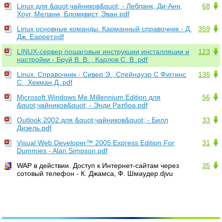
Linux для &quot;чайников&quot; - Лебланк, Ди-Анн,
68
Хоуг, Мелани, Бломквист, Эван.pdf
Linux основные команды. Карманный справочник - Д.
359
Дж. Еаррет.pdf
LINUX-сервер пошаговые инструкции инсталляции и
123
настройки - Бруй В. В. , Карлов С. В..pdf
Linux. Справочник - Сивер Э., Спейнауэр С Фиггинс
136
С., Хекман Д..pdf
Microsoft Windows Me Millennium Edition для
56
&quot;чайников&quot; - Энди Ратбоа.pdf
Outlook 2002 для &quot;чайников&quot; - Билл
33
Дизель.pdf
Visual Web Developer™ 2005 Express Edition For
31
Dummies - Alan Simpson.pdf
WAP в действии. Доступ к Интернет-сайтам через
35
сотовый телефон - К. Джамса, Ф. Шмаудер.djvu