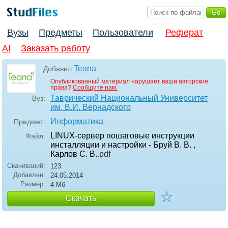
Вузы
Предметы
Пользователи
Реферат
AI
Заказать работу
Teana
Добавил:
Опубликованный материал нарушает ваши авторские
права?
Сообщите нам.
Таврический Национальный Университет
Вуз:
им. В.И. Вернадского
Информатика
Предмет:
LINUX-сервер пошаговые инструкции
Файл:
инсталляции и настройки - Бруй В. В. ,
Карлов С. В.
.pdf
Скачиваний:
123
Добавлен:
24.05.2014
Размер:
4 Мб
☆
Скачать