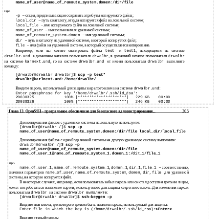
name_of_user
@
name_of_remoute_system.domen
:
/dir/file
где:
– опция, предписывающая сохранять атрибуты копируемого файла;
-p
– путь к каталогу, откуда копируется файл на локальной системе;
local_dir
–.имя копируемого файла на локальной системе;
local_file
– имя пользователя удаленной системы;
name_of_user
– имя удаленной системы;
name_of_remoute_system.domen
– путь к каталогу на удаленной системе, в который копируется файл;
dir
– имя файла на удаленной системе, в который осуществляется копирование.
file
Например, если вы хотите скопировать файлы
и
, находящиеся на системе
test
test1
в домашнем каталоге пользователя
, в домашний каталог пользователя
drwalbr.und
drwalbr
drwalbr
на системе
, то на системе
от имени пользователя
выполните
karnext.und
drwalbr.und
drwalbr
команду:
[drwalbr@drwalbr drwalbr]$
scp
-p
test*
drwalbr@karlnext.und:/home/drwalbr/
Введите пароль, используемый для защиты закрытого ключа на системе
:
drwalbr.und
Enter passphrase for key '/home/drwalbr/.ssh/id_dsa':
20030325
100%
|*********************|
229
KB
00:00
20030326
100%
|*********************|
246
KB
00:00
Глава 13. OpenSSH – программное обеспечение для безопасного администрирования...
205
Для копирования файлов с удаленной системы на локальную используйте:
[drwalbr@drwalbr /]$
scp
-p
name_of_user@name_of_remoute_system.domen:/dir/file local_dir/local_file
Для копирования файлов с одной удаленной системы на другую удаленную систему выполните:
drwalbr@drwalbr /]$
scp
-p
name_of_user@name_of_remoute_system.domen:/dir/file
name_of_user_1@name_of_remoute_system_1.domen_1:/dir_1/file_1
где:
,
,
,
,
– соответственно,
name_of_user_1
name_of_remoute_system_1
domen_1
dir_1
file_1
значения параметров
,
,
,
,
для удаленной
name_of_user
name_of_remoute_system
domen
dir
file
системы, на которую копируется файл.
В некоторых случаях, например, если пользователь забыл пароль или он стал доступен третьим лицам,
может потребоваться изменение пароля, используемого для защиты секретного ключа. Для изменения пароля
пользователя
на системе
:
drwalbr
drwalbr выполните
[drwalbr@drwalbr drwalbr]$
ssh-keygen
–p
Введите имя ключа, для которого должен быть изменен пароль, используемый для защиты:
Enter file in which the key is (/home/drwalbr/.ssh/id_rsa):
<Enter>
Введите старый пароль: