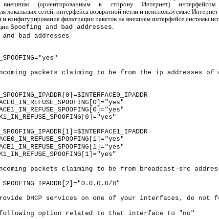
я внешним (ориентированным в сторону Интернет) интерфейсом 
ля локальных сетей, интерфейса возвратной петли и неиспользуемые Интернет 
 и конфигурирования фильтрации пакетов на внешнем интерфейсе системы ис
кции
.
Spoofing and bad addresses
 and bad addresses
_SPOOFING="yes"
ncoming packets claiming to be from the ip addresses of 
_SPOOFING_IPADDR[0]=$INTERFACE0_IPADDR
ACE0_IN_REFUSE_SPOOFING[0]="yes"
ACE1_IN_REFUSE_SPOOFING[0]="yes"
K1_IN_REFUSE_SPOOFING[0]="yes"
_SPOOFING_IPADDR[1]=$INTERFACE1_IPADDR
ACE0_IN_REFUSE_SPOOFING[1]="yes"
ACE1_IN_REFUSE_SPOOFING[1]="yes"
K1_IN_REFUSE_SPOOFING[1]="yes"
ncoming packets claiming to be from
broadcast-src addres
_SPOOFING_IPADDR[2]="0.0.0.0/8"
rovide DHCP services on one of your interfaces, do not f
following option related to that interface to "no"