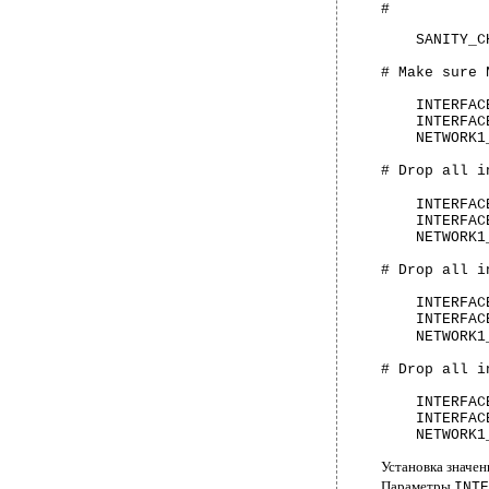
#
SANITY_C
# Make sure 
INTERFAC
INTERFAC
NETWORK1
# Drop all i
INTERFAC
INTERFAC
NETWORK1
# Drop all i
INTERFAC
INTERFAC
NETWORK1
# Drop all i
INTERFAC
INTERFAC
NETWORK1
Установка значе
Параметры
INTE