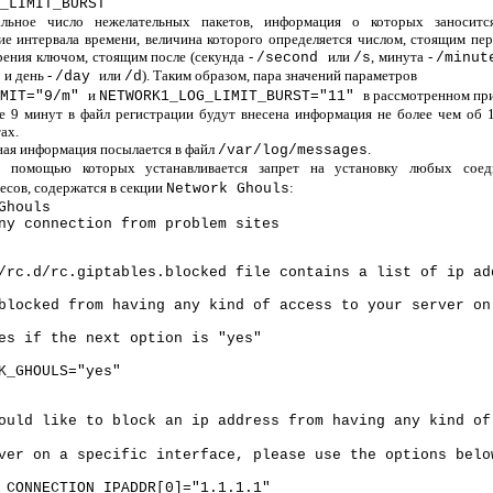
_LIMIT_BURST
альное число нежелательных пакетов, информация о которых заносит
ие интервала времени, величина которого определяется числом, стоящим пер
ерения ключом, стоящим после (секунда -
или
, минута -
/second
/s
/minut
и день -
или
). Таким образом, пара значений параметров
h
/day
/d
и
в рассмотренном при
IMIT="9/m"
NETWORK1_LOG_LIMIT_BURST="11"
ие 9 минут в файл регистрации будут внесена информация не более чем об 
ах.
ная информация посылается в файл
.
/var/log/messages
с помощью которых устанавливается запрет на установку любых соед
есов, содержатся в секции
:
Network Ghouls
Ghouls
ny connection from problem sites
/rc.d/rc.giptables.blocked file contains a list of ip ad
blocked from having any kind of access to your server on
es if the next option is "yes"
K_GHOULS="yes"
ould like to block an ip address from having any kind of
ver on a specific interface, please use the options belo
_CONNECTION_IPADDR[0]="1.1.1.1"