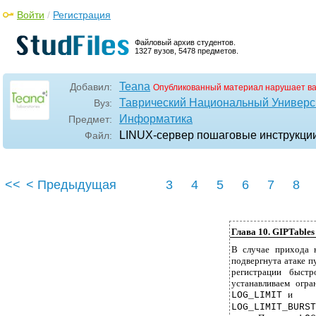
Войти
/
Регистрация
Файловый архив студентов.
1327 вузов, 5478 предметов.
Teana
Добавил:
Опубликованный материал нарушает в
Таврический Национальный Универси
Вуз:
Информатика
Предмет:
LINUX-сервер пошаговые инструкции и
Файл:
<<
< Предыдущая
3
4
5
6
7
8
Глава 10. GIPTables
В случае прихода 
подвергнута атаке п
регистрации быстр
устанавливаем огр
и
LOG_LIMIT
LOG_LIMIT_BURST