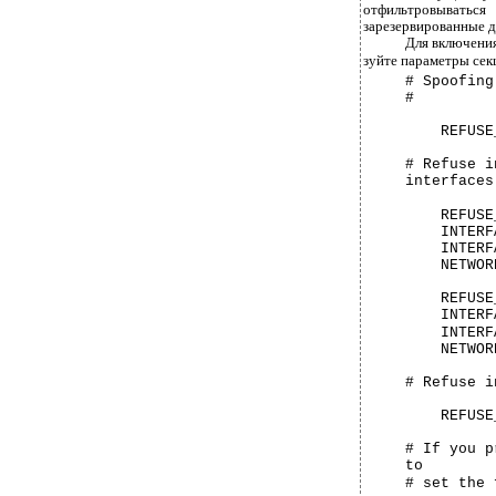
отфильтровыватьс
зарезервированные д
Для включения
зуйте параметры се
# Spoofing
#
REFUSE
# Refuse i
interfaces
REFUSE
INTERF
INTERF
NETWOR
REFUSE
INTERF
INTERF
NETWOR
#
Refuse i
REFUSE
#
If you p
to
#
set the 