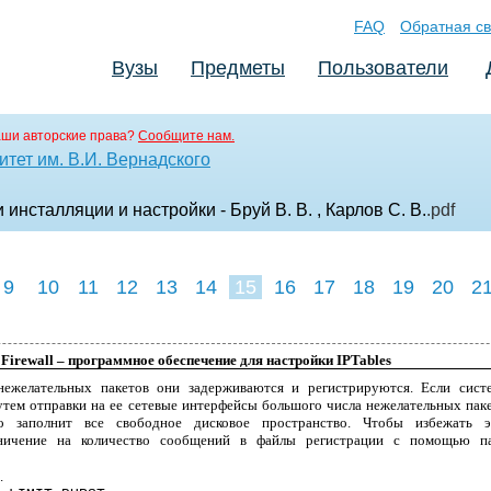
FAQ
Обратная св
Вузы
Предметы
Пользователи
аши авторские права?
Сообщите нам.
тет им. В.И. Вернадского
нсталляции и настройки - Бруй В. В. , Карлов С. В.
.pdf
9
10
11
12
13
14
15
16
17
18
19
20
2
 Firewall – программное обеспечение для настройки IPTables
нежелательных пакетов они задерживаются и регистрируются. Если сист
утем отправки на ее сетевые интерфейсы большого числа нежелательных паке
о заполнит все свободное дисковое пространство. Чтобы избежать э
аничение на количество сообщений в файлы регистрации с помощью п
.