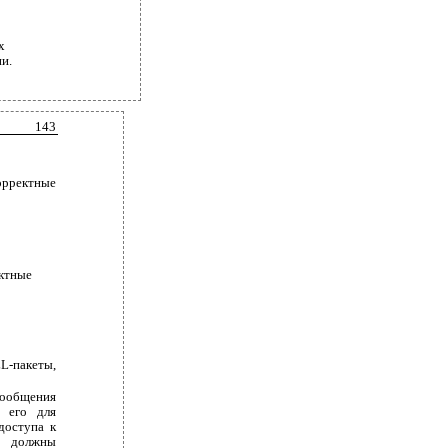
х
и.
143
орректные
ектные
L-пакеты,
сообщения
е его для
доступа к
ые должны