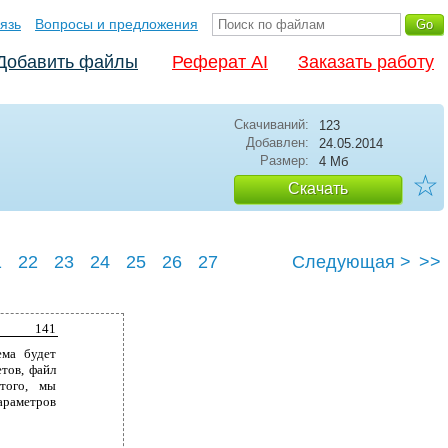
язь
Вопросы и предложения
Добавить файлы
Реферат AI
Заказать работу
Скачиваний:
123
Добавлен:
24.05.2014
Размер:
4 Мб
☆
Скачать
1
22
23
24
25
26
27
Следующая >
>>
141
ема будет
тов, файл
того, мы
араметров