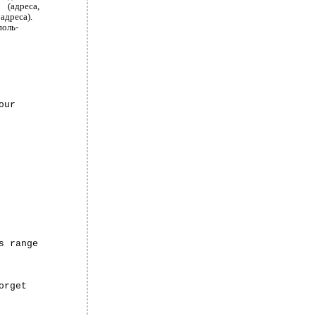
(адреса,
адреса).
поль-
our
s range
orget