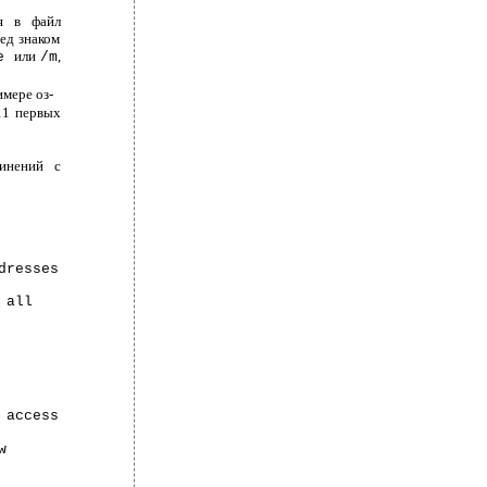
ся в файл
ед знаком
или
,
e
/m
мере оз-
11 первых
инений с
dresses
 all
 access
w