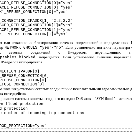
ACE0_REFUSE_CONNECTION[0]="yes"
ACE1_REFUSE_CONNECTION[0]="yes"
K1_REFUSE_CONNECTION[0]="yes"
_CONNECTION_IPADDR[1]="2.2.2.2"
ACE0_REFUSE_CONNECTION[1]="yes"
ACE1_REFUSE_CONNECTION[1]="yes"
K1_REFUSE_CONNECTION[1]="yes"
я или отключения блокирования сетевых подключений с определенных I
етр
. Если установлено значение параметра –
NETWORK_GHOULS="yes"/"no"
ых сетевых соединений с IP-адресов, перечисленных 
, запрещается. Если установлено значение параметра
ptables.blocked
IP-адресов игнорируется.
NECTION_IPADDR[0]
_REFUSE_CONNECTION[0]
REFUSE_CONNECTION[0]
EFUSE_CONNECTION[0]
раничения установки сетевых соединений с нежелательными адресами только 
ых интерфейсов.
рования системы защиты от одного из видов DoS-атак – "SYN-flood" – исполь
:
yn-flood
protection
d
protection
e number of incoming tcp connections
OOD_PROTECTION="yes"