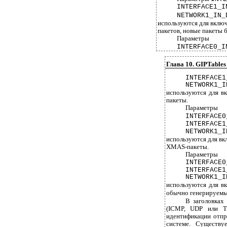
INTERFACE1_I
NETWORK1_IN_
используются для включ
пакетов, новые пакеты 
Параметры
INTERFACE0_I
Глава 10. GIPTables
INTERFACE1
NETWORK1_I
используются для в
пакеты.
Параметры
INTERFACE0
INTERFACE1
NETWORK1_I
используются для вк
XMAS-пакеты.
Параметры
INTERFACE0
INTERFACE1
NETWORK1_I
используются для в
обычно генерируемы
В заголовках
(ICMP, UDP или TC
идентификации отпр
системе. Существу