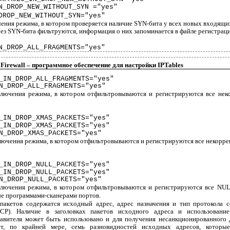
N_DROP_NEW_WITHOUT_SYN ="yes"
DROP_NEW_WITHOUT_SYN="yes"
ения режима, в котором проверяется наличие SYN-бита у всех новых входящи
без SYN-бита фильтруются, информация о них запоминается в файле регистраци
N_DROP_ALL_FRAGMENTS="yes"
 Firewall – программное обеспечение для настройки IPTables
_IN_DROP_ALL_FRAGMENTS="yes"
N_DROP_ALL_FRAGMENTS="yes"
ключения режима, в котором отфильтровываются и регистрируются все нек
_IN_DROP_XMAS_PACKETS="yes"
_IN_DROP_XMAS_PACKETS="yes"
N_DROP_XMAS_PACKETS="yes"
лючения режима, в котором отфильтровываются и регистрируются все некорр
_IN_DROP_NULL_PACKETS="yes"
_IN_DROP_NULL_PACKETS="yes"
N_DROP_NULL_PACKETS="yes"
ключения режима, в котором отфильтровываются и регистрируются все NUL
е программами-сканерами портов.
 пакетов содержатcя исходный адрес, адрес назначения и тип протокола 
P). Наличие в заголовках пакетов исходного адреса и использовани
авителя может быть использовано и для получения несанкционированного 
ет, по крайней мере, семь разновидностей исходных адресов, котор