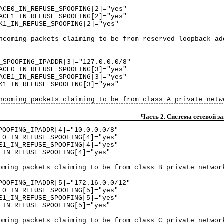
ACE0_IN_REFUSE_SPOOFING[2]="yes"
ACE1_IN_REFUSE_SPOOFING[2]="yes"
K1_IN_REFUSE_SPOOFING[2]="yes"
ncoming packets claiming to be from reserved loopback ad
_SPOOFING_IPADDR[3]="127.0.0.0/8"
ACE0_IN_REFUSE_SPOOFING[3]="yes"
ACE1_IN_REFUSE_SPOOFING[3]="yes"
K1_IN_REFUSE_SPOOFING[3]="yes"
ncoming packets claiming to be from class A private netw
Часть 2. Система сетевой 
POOFING_IPADDR[4]="10.0.0.0/8"
E0_IN_REFUSE_SPOOFING[4]="yes"
E1_IN_REFUSE_SPOOFING[4]="yes"
_IN_REFUSE_SPOOFING[4]="yes"
oming packets claiming to be from class B private networ
POOFING_IPADDR[5]="172.16.0.0/12"
E0_IN_REFUSE_SPOOFING[5]="yes"
E1_IN_REFUSE_SPOOFING[5]="yes"
_IN_REFUSE_SPOOFING[5]="yes"
oming packets claiming to be from class C private networ