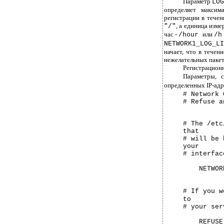
Параметр
LOG
определяет максим
регистрации в течен
, а единица изм
"/"
час -
или
/hour
/
NETWORK1_LOG_L
начает, что в течен
нежелательных пакет
Регистрацион
Параметры, 
определенных IP-адр
#
Network 
#
Refuse a
#
The /etc
that
#
will be 
your
#
interfac
NETWOR
#
If you w
to
#
your ser
REFUSE