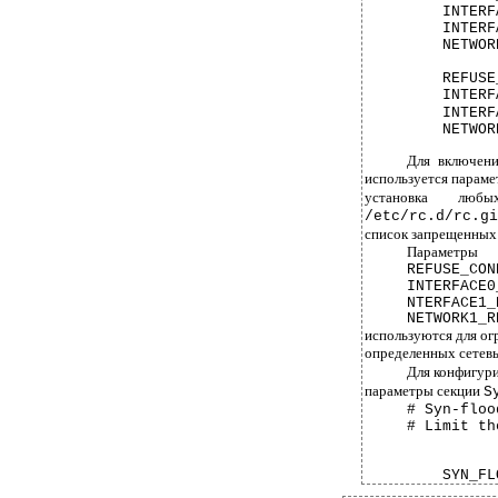
INTERF
INTERF
NETWOR
REFUSE
INTERF
INTERF
NETWOR
Для включени
используется парам
установка люб
/etc/rc.d/rc.gi
список запрещенных 
Параметры
REFUSE_CON
INTERFACE0
NTERFACE1_
NETWORK1_R
используются для ог
определенных сетев
Для конфигури
параметры секции
S
#
Syn-floo
#
Limit th
SYN_FL