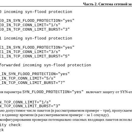
Часть 2. Система сетевой 
0 incoming syn-flood protection
E0_IN_SYN_FLOOD_PROTECTION="yes"
E0_IN_TCP_CONN_LIMIT="1/s"
E0_IN_TCP_CONN_LIMIT_BURST="3"
1 incoming syn-flood protection
E1_IN_SYN_FLOOD_PROTECTION="yes"
E1_IN_TCP_CONN_LIMIT="3/s"
E1_IN_TCP_CONN_LIMIT_BURST="5"
forwarded incoming syn-flood protection
_IN_SYN_FLOOD_PROTECTION="yes"
_IN_TCP_CONN_LIMIT="5/s"
_IN_TCP_CONN_LIMIT_BURST="7"
ния параметра
включает защиту от SYN-ат
SYN_FLOOD_PROTECTION="yes"
N_TCP_CONN_LIMIT="1/s"
N_TCP_CONN_LIMIT_BURST="3"
о допустимое число пакетов (в рассматриваемом примере – три), пропускае
 в единицу времени (в рассматриваемом примере – за 1 секунду).
 конфигурирования проверки потенциально опасных входящих пакетов исполь
:
ity check
ck