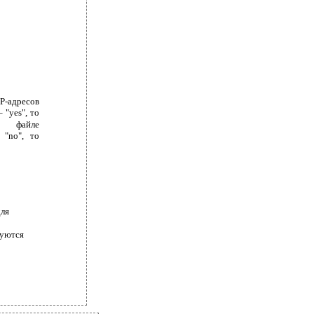
P-адресов
 "yes", то
в файле
 "no", то
для
зуются