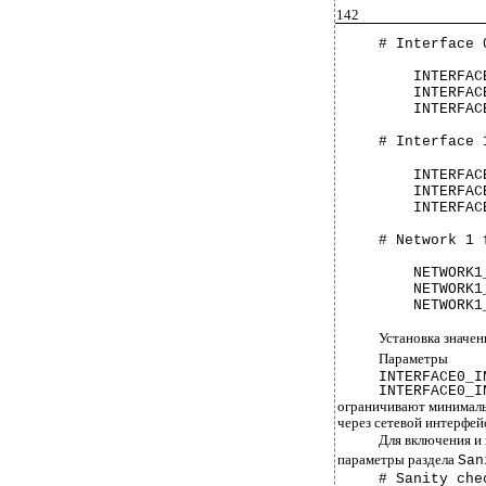
142
# Interface 
INTERFAC
INTERFAC
INTERFAC
# Interface 
INTERFAC
INTERFAC
INTERFAC
# Network 1 
NETWORK1
NETWORK1
NETWORK1
Установка значе
Параметры
INTERFACE0_I
INTERFACE0_I
ограничивают минимальн
через сетевой интерфейс
Для включения и
параметры раздела
San
# Sanity che