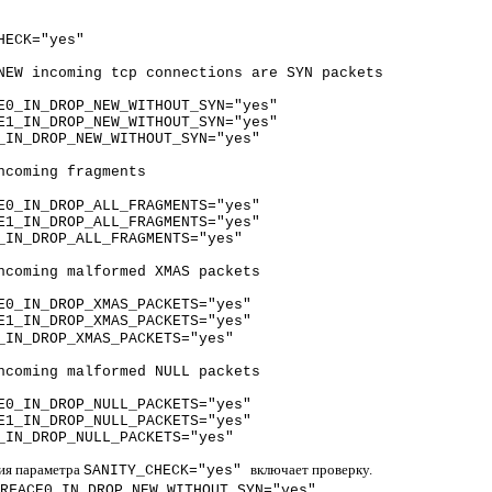
HECK="yes"
NEW incoming tcp connections are SYN packets
E0_IN_DROP_NEW_WITHOUT_SYN="yes"
E1_IN_DROP_NEW_WITHOUT_SYN="yes"
_IN_DROP_NEW_WITHOUT_SYN="yes"
ncoming fragments
E0_IN_DROP_ALL_FRAGMENTS="yes"
E1_IN_DROP_ALL_FRAGMENTS="yes"
_IN_DROP_ALL_FRAGMENTS="yes"
ncoming malformed XMAS packets
E0_IN_DROP_XMAS_PACKETS="yes"
E1_IN_DROP_XMAS_PACKETS="yes"
_IN_DROP_XMAS_PACKETS="yes"
ncoming malformed NULL packets
E0_IN_DROP_NULL_PACKETS="yes"
E1_IN_DROP_NULL_PACKETS="yes"
_IN_DROP_NULL_PACKETS="yes"
ния параметра
включает проверку.
SANITY_CHECK="yes"
RFACE0_IN_DROP_NEW_WITHOUT_SYN="yes"