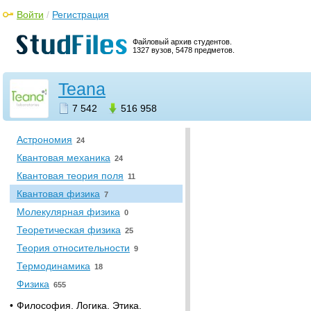
•
Психология. Педагогика
Войти
/
Регистрация
Педагогика
8
Файловый архив студентов.
Психология
127
1327 вузов, 5478 предметов.
•
Социология. Политология
Политология
Teana
53
Социология
24
7 542
516 958
•
Физика
Астрономия
24
Квантовая механика
24
Квантовая теория поля
11
Квантовая физика
7
Молекулярная физика
0
Теоретическая физика
25
Теория относительности
9
Термодинамика
18
Физика
655
•
Философия. Логика. Этика.