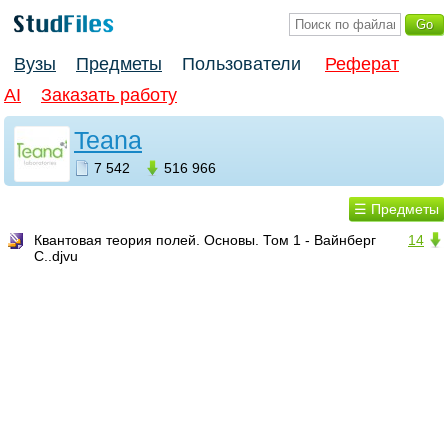
Вузы
Предметы
Пользователи
Реферат
AI
Заказать работу
Teana
7 542
516 966
☰ Предметы
Квантовая теория полей. Основы. Том 1 - Вайнберг
14
С..djvu