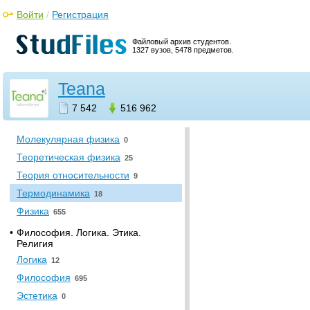
Политология
53
Войти
/
Регистрация
Социология
24
Файловый архив студентов.
•
Физика
1327 вузов, 5478 предметов.
Астрономия
24
Teana
Квантовая механика
24
Квантовая теория поля
11
7 542
516 962
Квантовая физика
7
Молекулярная физика
0
Теоретическая физика
25
Теория относительности
9
Термодинамика
18
Физика
655
•
Философия. Логика. Этика.
Религия
Логика
12
Философия
695
Эстетика
0