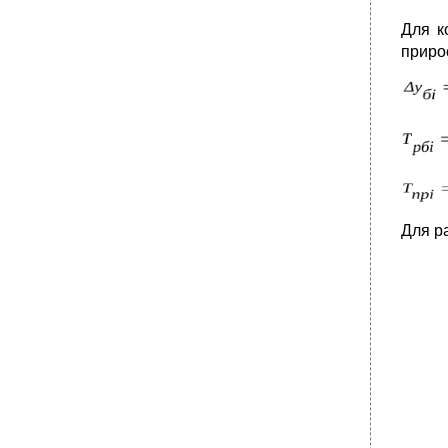
Для к
приро
Для р