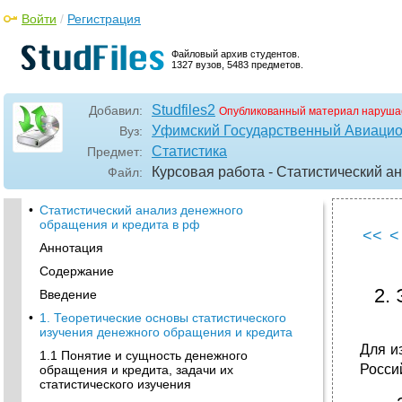
Войти
/
Регистрация
Файловый архив студентов.
1327 вузов, 5483 предметов.
Studfiles2
Добавил:
Опубликованный материал наруша
Уфимский Государственный Авиацио
Вуз:
Статистика
Предмет:
Курсовая работа - Статистический а
Файл:
•
Статистический анализ денежного
обращения и кредита в рф
<<
<
Аннотация
Содержание
2.
Введение
•
1. Теоретические основы статистического
изучения денежного обращения и кредита
Для и
1.1 Понятие и сущность денежного
Росси
обращения и кредита, задачи их
статистического изучения