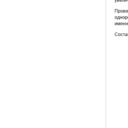
увели
Прове
однор
именн
Соста