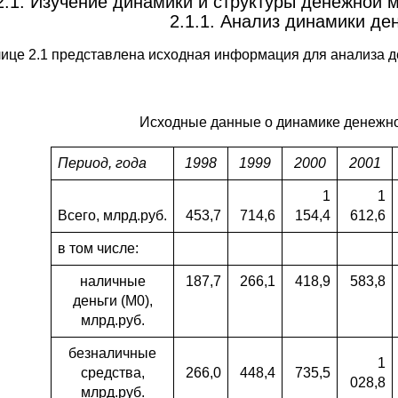
2.1. Изучение динамики и структуры денежной
2.1.1. Анализ динамики д
лице 2.1 представлена исходная информация для анализа д
Исходные данные о динамике денежной
Период, года
1998
1999
2000
2001
1
1
Всего, млрд.руб.
453,7
714,6
154,4
612,6
в том числе:
наличные
187,7
266,1
418,9
583,8
деньги (М0),
млрд.руб.
безналичные
1
средства,
266,0
448,4
735,5
028,8
млрд.руб.