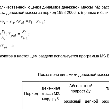
оличественной оценки динамики денежной массы М2 рас
ста денежной массы за период 1998-2006 гг. (цепные и ба
асчетов в настоящем разделе используется программа MS Ex
Показатели динамики денежной массы М
Абсолютный
Денежная
Т
прирост ∆y
i
Период
масса М2,
млрд.руб.
базисный
цепной
баз