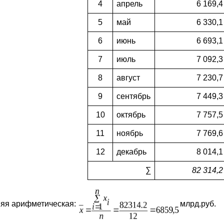
4
апрель
6 169,4
5
май
6 330,1
6
июнь
6 693,1
7
июль
7 092,3
8
август
7 230,7
9
сентябрь
7 449,3
10
октябрь
7 757,5
11
ноябрь
7 769,6
12
декабрь
8 014,1
∑
82 314,2
яя арифметическая:
млрд.руб.