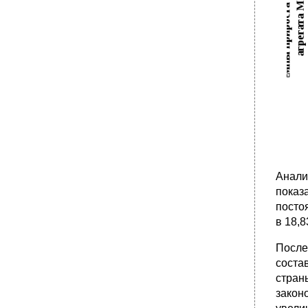
Анали
показ
посто
в 18,8
После
соста
стран
зако