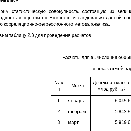
чиваться.
рим статистическую совокупность, состоящую из вели
одность и оценим возможность исследования данной сов
о корреляционно-регрессионного метода анализа.
вим таблицу 2.3 для проведения расчетов.
Расчеты для вычисления обоб
и показателей в
№п/
Денежная масса,
Месяц
п
млрд.руб.
1
январь
6 045,6
2
февраль
5 842,9
3
март
5 919,6