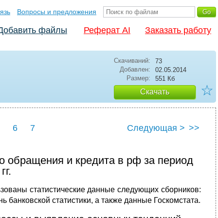
язь
Вопросы и предложения
Добавить файлы
Реферат AI
Заказать работу
Скачиваний:
73
Добавлен:
02.05.2014
Размер:
551 Кб
☆
Скачать
6
7
Следующая >
>>
о обращения и кредита в рф за период
гг.
ьзованы статистические данные следующих сборников:
ь банковской статистики, а также данные Госкомстата.