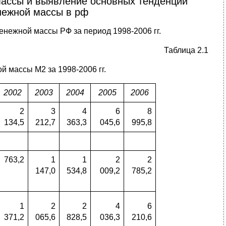
 массы и выявление основных тенденций
енежной массы в рф
енежной массы РФ за период 1998-2006 гг.
Таблица 2.1
 массы М2 за 1998-2006 гг.
2002
2003
2004
2005
2006
2
3
4
6
8
134,5
212,7
363,3
045,6
995,8
763,2
1
1
2
2
147,0
534,8
009,2
785,2
1
2
2
4
6
371,2
065,6
828,5
036,3
210,6