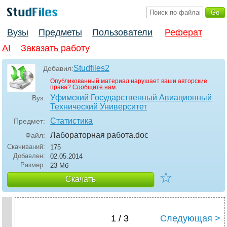
Вузы
Предметы
Пользователи
Реферат
AI
Заказать работу
Studfiles2
Добавил:
Опубликованный материал нарушает ваши авторские
права?
Сообщите нам.
Уфимский Государственный Авиационный
Вуз:
Технический Университет
Статистика
Предмет:
Лабораторная работа
.doc
Файл:
Скачиваний:
175
Добавлен:
02.05.2014
Размер:
23 Мб
☆
Скачать
1 / 3
Следующая >