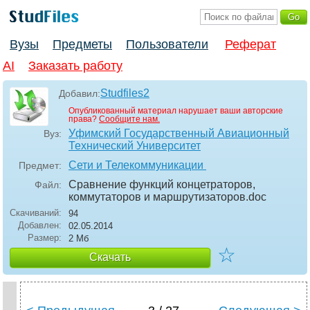
Вузы
Предметы
Пользователи
Реферат
AI
Заказать работу
Studfiles2
Добавил:
Опубликованный материал нарушает ваши авторские
права?
Сообщите нам.
Уфимский Государственный Авиационный
Вуз:
Технический Университет
Сети и Телекоммуникации
Предмет:
Сравнение функций концетраторов,
Файл:
коммутаторов и маршрутизаторов
.doc
Скачиваний:
94
Добавлен:
02.05.2014
Размер:
2 Мб
☆
Скачать