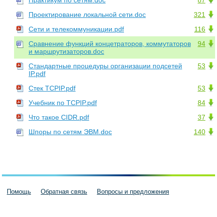
Практикум по сетям.doc
87
Проектирование локальной сети.doc
321
Сети и телекоммуникации.pdf
116
Сравнение функций концетраторов, коммутаторов
94
и маршрутизаторов.doc
Стандартные процедуры организации подсетей
53
IP.pdf
Стек TCPIP.pdf
53
Учебник по TCPIP.pdf
84
Что такое CIDR.pdf
37
Шпоры по сетям ЭВМ.doc
140
Помощь
Обратная связь
Вопросы и предложения
Пользовательское соглашение
Политика конфиденциальности