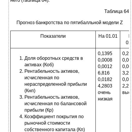
него (таблица 64).
Таблица 64
Прогноз банкротства по пятибалльной модели Z
Показатели
На 01.01
Н
01
0,1395
0,22
Доля оборотных средств в
0,0008
0,00
активах (Коб)
0,0012
0,00
Рентабельность активов,
6,816
3,26
исчисленная по
0,0182
0,01
нераспределенной прибыли
4,2803
2,25
(Кнп)
очень
выс
Рентабельность активов,
низкая
исчисленная по балансовой
прибыли (Кр)
Коэффициент покрытия по
рыночной стоимости
собственного капитала (Кп)