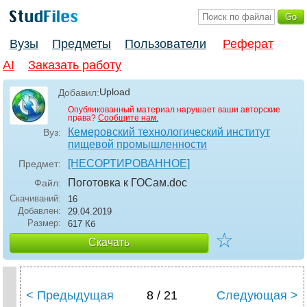
Вузы
Предметы
Пользователи
Реферат
AI
Заказать работу
Upload
Добавил:
Опубликованный материал нарушает ваши авторские
права?
Сообщите нам.
Кемеровский технологический институт
Вуз:
пищевой промышленности
[НЕСОРТИРОВАННОЕ]
Предмет:
Поготовка к ГОСам
.doc
Файл:
Скачиваний:
16
Добавлен:
29.04.2019
Размер:
617 Кб
☆
Скачать
< Предыдущая
8 / 21
Следующая >