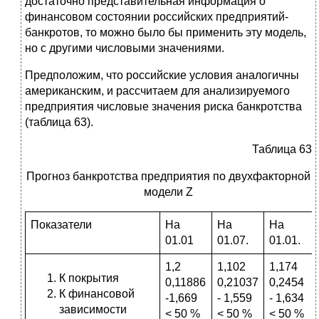
достаточно представительная информация о
финансовом состоянии российских предприятий-
банкротов, то можно было бы применить эту модель,
но с другими числовыми значениями.
Предположим, что российские условия аналогичны
американским, и рассчитаем для анализируемого
предприятия числовые значения риска банкротства
(таблица 63).
Таблица 63
Прогноз банкротства предприятия по двухфакторной
модели Z
Показатели
На
На
На
01.01
01.07.
01.01.
1,2
1,102
1,174
К покрытия
0,11886
0,21037
0,2454
К финансовой
-1,669
- 1,559
- 1,634
зависимости
< 50 %
< 50 %
< 50 %