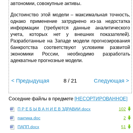
автономии, совокупные активы.
Достоинство этой модели – максимальная точность,
однако применение затруднено из-за недостатка
информации (требуются данные аналитического
учета, которых нет у внешних показателей).
Разработанные на Западе модели прогнозирования
банкротства соответствуют условиям развитой
экономики России, необходимо разработать
адекватные прогнозные модели.
< Предыдущая
8 / 21
Следующая >
Соседние файлы в предмете
[НЕСОРТИРОВАННОЕ]
П Р Е Б Ы В А Н И Е В ЗДРАВИИ.docx
102
пактика.doc
2
ПАПП.docx
51