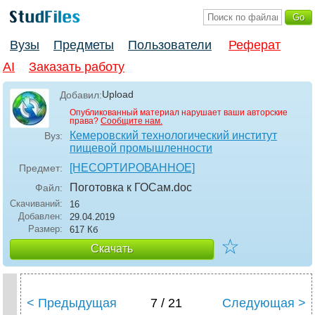
Вузы
Предметы
Пользователи
Реферат
AI
Заказать работу
Upload
Добавил:
Опубликованный материал нарушает ваши авторские
права?
Сообщите нам.
Кемеровский технологический институт
Вуз:
пищевой промышленности
[НЕСОРТИРОВАННОЕ]
Предмет:
Поготовка к ГОСам
.doc
Файл:
Скачиваний:
16
Добавлен:
29.04.2019
Размер:
617 Кб
☆
Скачать
< Предыдущая
7 / 21
Следующая >