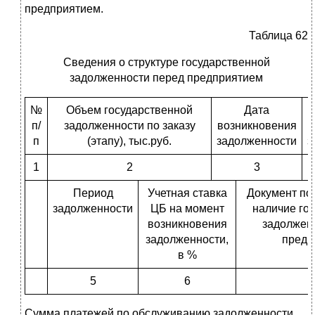
предприятием.
Таблица 62
Сведения о структуре государственной
задолженности перед предприятием
№
Объем государственной
Дата
п/
задолженности по заказу
возникновения
п
(этапу), тыс.руб.
задолженности
з
1
2
3
Период
Учетная ставка
Документ п
задолженности
ЦБ на момент
наличие го
возникновения
задолжен
задолженности,
предп
в %
5
6
Сумма платежей по обслуживанию задолженности