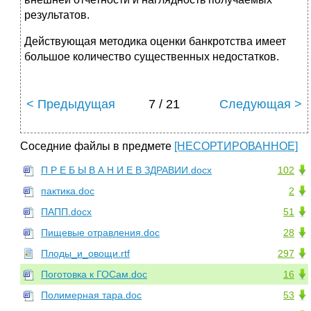
результатов.
Действующая методика оценки банкротства имеет
большое количество существенных недостатков.
< Предыдущая
7 / 21
Следующая >
Соседние файлы в предмете
[НЕСОРТИРОВАННОЕ]
П Р Е Б Ы В А Н И Е В ЗДРАВИИ.docx
102
пактика.doc
2
ПАПП.docx
51
Пищевые отравления.doc
28
Плоды_и_овощи.rtf
297
Поготовка к ГОСам.doc
16
Полимерная тара.doc
53