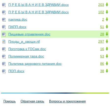
П Р Е Б Ы В А Н И Е В ЗДРАВИИ.docx
203
П Р Е Б Ы В А Н И Е В ЗДРАВИИ.docx
102
пактика.doc
2
ПАПП.docx
51
Пищевые отравления.doc
28
Плоды_и_овощи.rtf
297
Поготовка к ГОСам.doc
16
Полимерная тара.doc
53
Политика здорового питания.doc
86
ПОП.docx
38
Помощь
Обратная связь
Вопросы и предложения