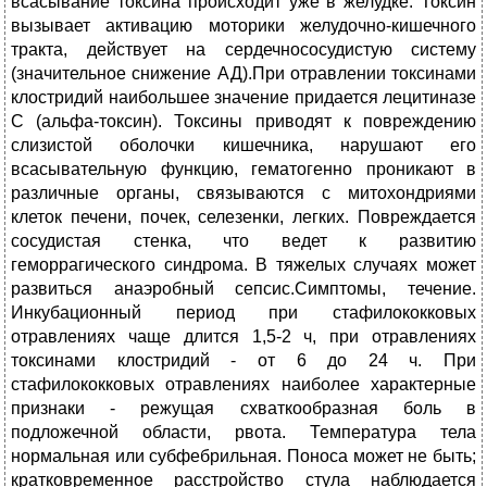
всасывание токсина происходит уже в желудке. Токсин
вызывает активацию моторики желудочно-кишечного
тракта, действует на сердечнососудистую систему
(значительное снижение АД).При отравлении токсинами
клостридий наибольшее значение придается лецитиназе
С (альфа-токсин). Токсины приводят к повреждению
слизистой оболочки кишечника, нарушают его
всасывательную функцию, гематогенно проникают в
различные органы, связываются с митохондриями
клеток печени, почек, селезенки, легких. Повреждается
сосудистая стенка, что ведет к развитию
геморрагического синдрома. В тяжелых случаях может
развиться анаэробный сепсис.Симптомы, течение.
Инкубационный период при стафилококковых
отравлениях чаще длится 1,5-2 ч, при отравлениях
токсинами клостридий - от 6 до 24 ч. При
стафилококковых отравлениях наиболее характерные
признаки - режущая схваткообразная боль в
подложечной области, рвота. Температура тела
нормальная или субфебрильная. Поноса может не быть;
кратковременное расстройство стула наблюдается