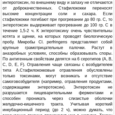
интеротоксин, по внешнему виду и запаху не отличаются
от доброкачественных. Стафилококки переносят
высокие концентрации соли и сахара. Если
стафилококки погибают при прогревании до 80 гр. С, то
энтеротоксин выдерживает прогревание до 100 гр. С в
течение 1,5-2 ч. К энтеротоксину очень чувствительны
котята и щенки, на которых проводят биологическую
пробу. Микробы Cl. perfringens представляют собой
крупные грамотрицательные палочки. Растут в
анаэробных условиях, способны образовывать споры.
По антигенным свойствам делятся на 6 серотипов (А, В,
С, D, Е, F). Отравления чаще связаны с возбудителем
типа А.Стафилококковые отравления обусловлены
только токсинами, могут возникать и отсутствие
самоговозбудителя (например, отравления продуктами,
содержащими энтеротоксин). Энтеротоксин не
разрушается пищеварительными ферментами и
способен проникать через слизистые оболочки
желудочно-кишечного тракта. Учитывая короткий
инкубационный период (до 2 ч), можно думать, что