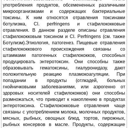
употребления продуктов, обсемененных различными
микроорганизмами и содержащих бактериальные
токсины. К ним относятся отравления токсинами
ботулизма, Cl. perfringens и стафилококковые
отравления. В данном разделе описаны отравления
стафилококковым токсином и Cl. Perfringens (см. также
Ботулизм).Этиология, патогенез. Пищевые отравления
стафилококкового происхождения связаны со
штаммами патогенных стафилококков, способных
продуцировать энтеротоксин. Они способны также
образовывать гематоксины, гиалуронидазу, дают
положительную реакцию плазмокоагуляции. При
попадании в продукты (отлкадей, больных
гнойничковыми заболеваниями, или аэрогенно от
здоровых носителей стафилококков) они способны
размножаться, что приводит к накоплению в продуктах
энтеротоксина. Стафилококковые отравления чаще
связаны с употреблением молока, молочных продуктов,
мясных, рыбных, овощных блюд, тортов, пирожных,
рыбных консервов в масле. Продукты, содержащие