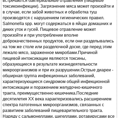
встречаются бактериальные отравления (пищевые
токсикоинфекции). Загрязнение мяса может произойти и
в случае, если забой животных и обработка туш
производятся с нарушением гигиенических правил.
Salmonella spp. могут содержаться в яйцах домашних и
диких уток и гусей. Пищевое отравление может
произойти и при употреблении вполне
доброкачественных продуктов, если они разделывались
на том же столе или разделочной доске, где перед этим
лежало мясо, зараженное микробами.Причиной
пищевой интоксикации являются токсины,
образующиеся в результате жизнедеятельности
микроорганизмов и при их разрушении.Острые диареи -
обширная группа инфекционных заболеваний,
характеризующиеся синдромом общей инфекционной
интоксикации и поражением желудочно-кишечного
тракта, преимущественно кишечника.Последние
десятилетия XX века характеризовались расширением
спектра патогенных микроорганизмов, связанных с
развитием заболеваний пищеварительного тракта.
Наряду с сальмонеллами, шигеллами, ротавирусами все