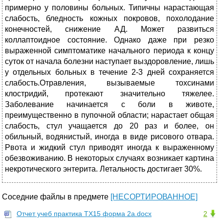
примерно у половины больных. Типичны нарастающая
слабость, бледность кожных покровов, похолодание
конечностей, снижение АД. Может развиться
коллаптоидное состояние. Однако даже при резко
выраженной симптоматике начального периода к концу
суток от начала болезни наступает выздоровление, лишь
у отдельных больных в течение 2-3 дней сохраняется
слабость.Отравления, вызываемые тохсинами
клостридий, протекают значительно тяжелее.
Заболевание начинается с боли в животе,
преимущественно в пупочной области; нарастает общая
слабость, стул учащается до 20 раз и более, он
обильный, водянистый, иногда в виде рисового отвара.
Рвота и жидкий стул приводят иногда к выраженному
обезвоживанию. В некоторых случаях возникает картина
некротического энтерита. Летальность достигает 30%.
Соседние файлы в предмете
[НЕСОРТИРОВАННОЕ]
Отчет учеб практика ТХ15 форма 2а.docx
2