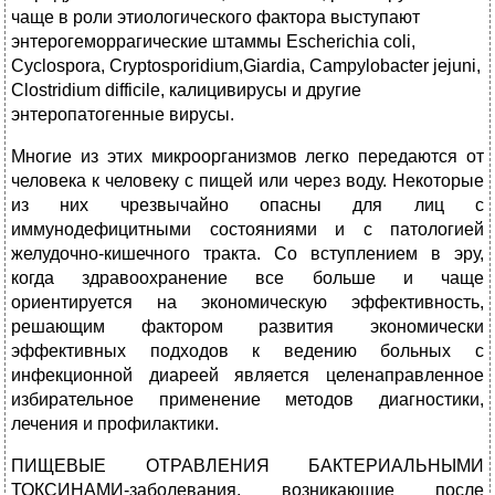
чаще в роли этиологического фактора выступают
энтерогеморрагические штаммы Escherichia coli,
Cyclospora, Cryptosporidium,Giardia, Campylobacter jejuni,
Clostridium difficile, калицивирусы и другие
энтеропатогенные вирусы.
Многие из этих микроорганизмов легко передаются от
человека к человеку с пищей или через воду. Некоторые
из них чрезвычайно опасны для лиц с
иммунодефицитными состояниями и с патологией
желудочно-кишечного тракта. Со вступлением в эру,
когда здравоохранение все больше и чаще
ориентируется на экономическую эффективность,
решающим фактором развития экономически
эффективных подходов к ведению больных с
инфекционной диареей является целенаправленное
избирательное применение методов диагностики,
лечения и профилактики.
ПИЩЕВЫЕ ОТРАВЛЕНИЯ БАКТЕРИАЛЬНЫМИ
ТОКСИНАМИ-заболевания, возникающие после