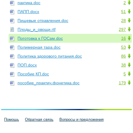
пактика.doc
2
ПАПП.docx
51
Пищевые отравления.doc
28
Плоды_и_овощи.rtf
297
Поготовка к ГОСам.doc
16
Полимерная тара.doc
53
Политика здорового питания.doc
86
ПОП.docx
38
Пособие КП.doc
5
пособие_практич.фонетика.doc
179
Помощь
Обратная связь
Вопросы и предложения