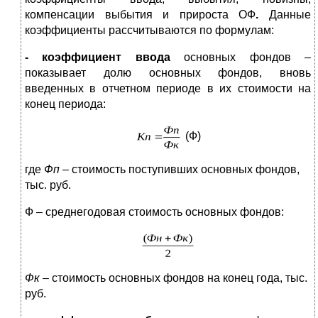
компенсации выбытия и прироста ОФ
.
Данные
коэффициенты рассчитываются по формулам:
- коэффициент ввода
основных фондов –
показывает долю основных фондов, вновь
введенных в отчетном периоде в их стоимости на
конец периода:
(Ф)
где
Фп
– стоимость поступивших основных фондов,
тыс. руб.
Ф – среднегодовая стоимость основных фондов:
Фк
– стоимость основных фондов на конец года, тыс.
руб.