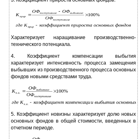
Характеризует наращивание производственно-
технического потенциала.
4. Коэффициент компенсации выбытия
характеризует интенсивность процесса замещения
выбывших из производственного процесса основных
фондов новыми средствами труда.
5. Коэффициент новизны характеризует долю новых
основных фондов в общей стоимости, введенных в
отчетном периоде.