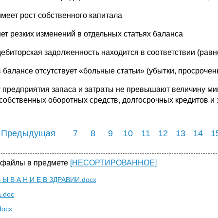
имеет рост собственного капитала
нет резких изменений в отдельных статьях баланса
дебиторская задолженность находится в соответствии (рав
в балансе отсутствует «больные статьи» (убытки, просроче
у предприятия запаса и затраты не превышают величину м
(собственных оборотных средств, долгосрочных кредитов и 
 Предыдущая
7
8
9
10
11
12
13
14
1
 файлы в предмете
[НЕСОРТИРОВАННОЕ]
Б Ы В А Н И Е В ЗДРАВИИ.docx
а.doc
docx