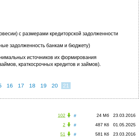
новесии) с размерами кредиторской задолженности
нные задолженность банкам и бюджету)
инимальных источников их формирования
займов, краткосрочных кредитов и займов).
5
16
17
18
19
20
21
102
24 Мб
23.03.2016
#
2
487 Кб
01.05.2025
#
51
581 Кб
23.03.2016
#