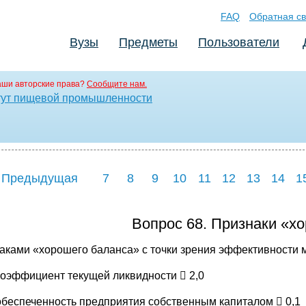
FAQ
Обратная св
Вузы
Предметы
Пользователи
аши авторские права?
Сообщите нам.
итут пищевой промышленности
 Предыдущая
7
8
9
10
11
12
13
14
1
Вопрос 68. Признаки «х
аками «хорошего баланса» с точки зрения эффективности 
коэффициент текущей ликвидности  2,0
обеспеченность предприятия собственным капиталом  0,1