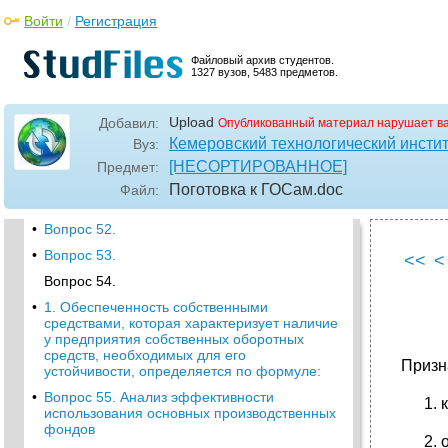
средств
Войти
/
Регистрация
•
Вопрос 45. Относительные показатели
финансовой устойчивости
Файловый архив студентов.
Вопрос 46.
1327 вузов, 5483 предметов.
•
Вопрос 47.
Upload
Добавил:
Опубликованный материал нарушает в
•
Вопрос 48.
Кемеровский технологический инст
Вуз:
•
Вопрос 49.
[НЕСОРТИРОВАННОЕ]
Предмет:
•
Вопрос 50.
Поготовка к ГОСам
.doc
Файл:
Вопрос 51.
•
Вопрос 52.
•
Вопрос 53.
<<
<
Вопрос 54.
•
1. Обеспеченность собственными
средствами, которая характеризует наличие
у предприятия собственных оборотных
средств, необходимых для его
Призн
устойчивости, определяется по формуле:
•
Вопрос 55. Анализ эффективности
использования основных производственных
фондов