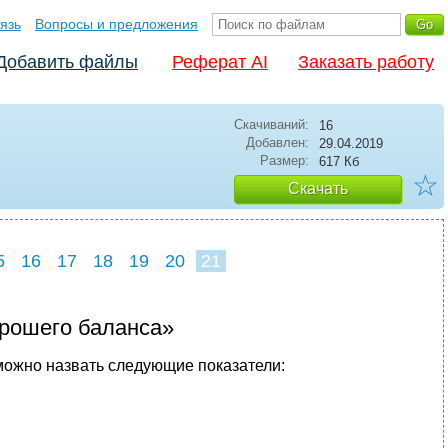
язь
Вопросы и предложения
Добавить файлы
Реферат AI
Заказать работу
Скачиваний:
16
Добавлен:
29.04.2019
Размер:
617 Кб
☆
Скачать
5
16
17
18
19
20
21
орошего баланса»
можно назвать следующие показатели: