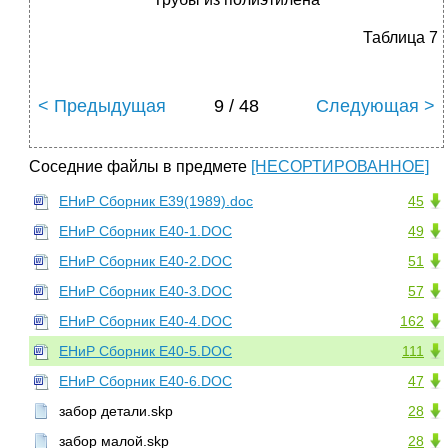
Таблица 7
< Предыдущая
9 / 48
Следующая >
Соседние файлы в предмете
[НЕСОРТИРОВАННОЕ]
ЕНиР Сборник Е39(1989).doc
45
ЕНиР Сборник Е40-1.DOC
49
ЕНиР Сборник Е40-2.DOC
51
ЕНиР Сборник Е40-3.DOC
57
ЕНиР Сборник Е40-4.DOC
162
ЕНиР Сборник Е40-5.DOC
111
ЕНиР Сборник Е40-6.DOC
47
забор детали.skp
28
забор малой.skp
28