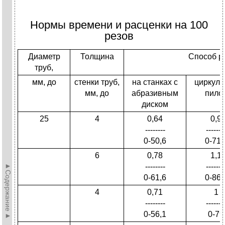
Нормы времени и расценки на 100
резов
Диаметр
Толщина
Способ р
труб,
мм, до
стенки труб,
на станках с
циркуль
мм, до
абразивным
пило
диском
25
4
0,64
0,9
--------
-------
0-50,6
0-71,
6
0,78
1,1
►Содержание►
--------
-------
0-61,6
0-86,
4
0,71
1
--------
-------
0-56,1
0-79