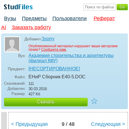
Вузы
Предметы
Пользователи
Реферат
AI
Заказать работу
3sorry
Добавил:
Опубликованный материал нарушает ваши авторские
права?
Сообщите нам.
Академия строительства и архитектуры
Вуз:
(филиал КФУ)
[НЕСОРТИРОВАННОЕ]
Предмет:
ЕНиР Сборник Е40-5
.DOC
Файл:
Скачиваний:
111
Добавлен:
30.03.2016
Размер:
427 Кб
☆
Скачать
< Предыдущая
9 / 48
Следующая >