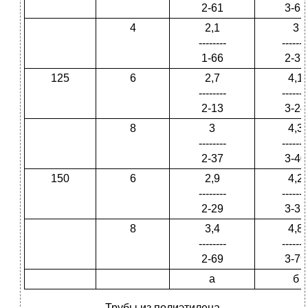
2-61
3-63
4
2,1
3
--------
-------
1-66
2-37
125
6
2,7
4,1
--------
-------
2-13
3-24
8
3
4,3
--------
-------
2-37
3-40
150
6
2,9
4,2
--------
-------
2-29
3-32
8
3,4
4,8
--------
-------
2-69
3-79
а
б
Трубы из полиэтилена