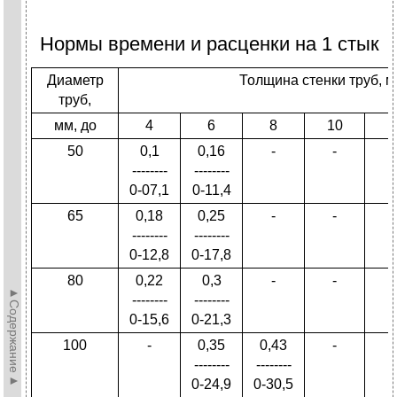
Нормы времени и расценки на 1 стык
Диаметр
Толщина стенки труб, м
труб,
мм, до
4
6
8
10
1
50
0,1
0,16
-
-
--------
--------
0-07,1
0-11,4
65
0,18
0,25
-
-
--------
--------
0-12,8
0-17,8
80
0,22
0,3
-
-
►Содержание►
--------
--------
0-15,6
0-21,3
100
-
0,35
0,43
-
--------
--------
0-24,9
0-30,5