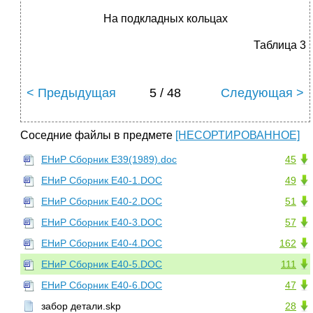
На подкладных кольцах
Таблица 3
< Предыдущая
5 / 48
Следующая >
Соседние файлы в предмете
[НЕСОРТИРОВАННОЕ]
ЕНиР Сборник Е39(1989).doc
45
ЕНиР Сборник Е40-1.DOC
49
ЕНиР Сборник Е40-2.DOC
51
ЕНиР Сборник Е40-3.DOC
57
ЕНиР Сборник Е40-4.DOC
162
ЕНиР Сборник Е40-5.DOC
111
ЕНиР Сборник Е40-6.DOC
47
забор детали.skp
28