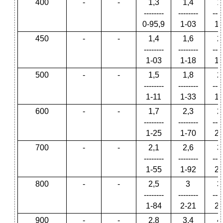
400
-
-
1,3
1,4
1
--------
--------
----
0-95,9
1-03
1-
450
-
-
1,4
1,6
2
--------
--------
----
1-03
1-18
1-
500
-
-
1,5
1,8
2
--------
--------
----
1-11
1-33
1-
600
-
-
1,7
2,3
2
--------
--------
----
1-25
1-70
2-
700
-
-
2,1
2,6
3
--------
--------
----
1-55
1-92
2-
800
-
-
2,5
3
3
--------
--------
----
1-84
2-21
2-
900
-
-
2,8
3,4
4