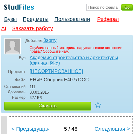
Вузы
Предметы
Пользователи
Реферат
AI
Заказать работу
3sorry
Добавил:
Опубликованный материал нарушает ваши авторские
права?
Сообщите нам.
Академия строительства и архитектуры
Вуз:
(филиал КФУ)
[НЕСОРТИРОВАННОЕ]
Предмет:
ЕНиР Сборник Е40-5
.DOC
Файл:
Скачиваний:
111
Добавлен:
30.03.2016
Размер:
427 Кб
☆
Скачать
< Предыдущая
5 / 48
Следующая >