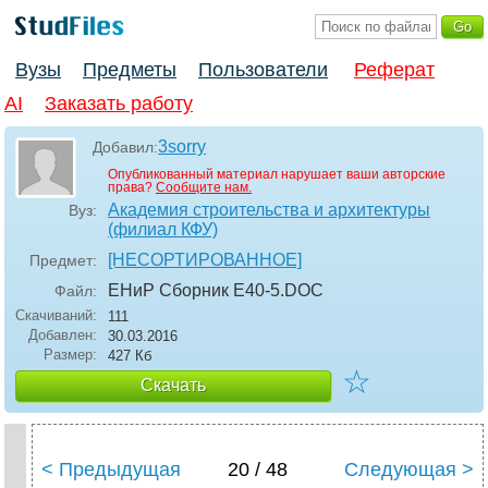
Вузы
Предметы
Пользователи
Реферат
AI
Заказать работу
3sorry
Добавил:
Опубликованный материал нарушает ваши авторские
права?
Сообщите нам.
Академия строительства и архитектуры
Вуз:
(филиал КФУ)
[НЕСОРТИРОВАННОЕ]
Предмет:
ЕНиР Сборник Е40-5
.DOC
Файл:
Скачиваний:
111
Добавлен:
30.03.2016
Размер:
427 Кб
☆
Скачать
< Предыдущая
20 / 48
Следующая >