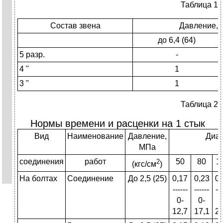
Таблица 1
Состав звена
Давление, 
до 6,4 (64)
5 разр.
-
4 "
1
3 "
1
Таблица 2
Нормы времени и расценки на 1 стык
Вид
Наименование
Давление,
Диам
МПа
соединения
работ
50
80
1
2
(кгс/см
)
На болтах
Соединение
До 2,5 (25)
0,17
0,23
0,
------
------
---
0-
0-
0
12,7
17,1
20