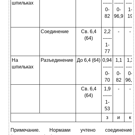
шпильках
------
------
------
0-
0-
1-
82
96,9
19
Соединение
Св. 6,4
2,2
-
-
(64)
------
1-
77
На
Разъединение
До 6,4 (64)
0,94
1,1
1,3
шпильках
------
------
------
0-
0-
0-
70
82
96,9
Св. 6,4
1,9
-
-
(64)
------
1-
53
з
и
к
Примечание. Нормами учтено соединение