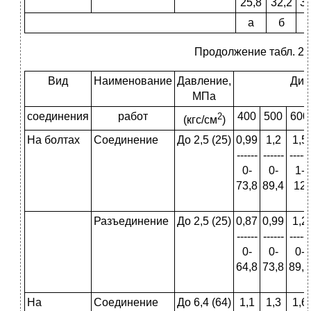
25,8
32,2
38
а
б
Продолжение табл. 2
Вид
Наименование
Давление,
Диа
МПа
соединения
работ
400
500
600
2
(кгс/см
)
На болтах
Соединение
До 2,5 (25)
0,99
1,2
1,5
------
------
------
0-
0-
1-
73,8
89,4
12
Разъединение
До 2,5 (25)
0,87
0,99
1,2
------
------
------
0-
0-
0-
64,8
73,8
89,4
На
Соединение
До 6,4 (64)
1,1
1,3
1,6