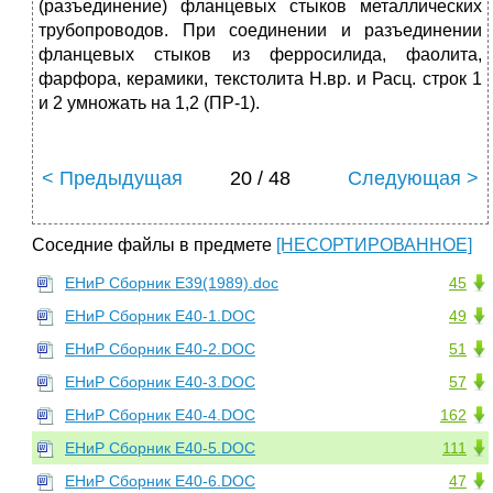
(разъединение) фланцевых стыков металлических
трубопроводов. При соединении и разъединении
фланцевых стыков из ферросилида, фаолита,
фарфора, керамики, текстолита Н.вр. и Расц. строк 1
и 2 умножать на 1,2 (ПР-1).
< Предыдущая
20 / 48
Следующая >
Соседние файлы в предмете
[НЕСОРТИРОВАННОЕ]
ЕНиР Сборник Е39(1989).doc
45
ЕНиР Сборник Е40-1.DOC
49
ЕНиР Сборник Е40-2.DOC
51
ЕНиР Сборник Е40-3.DOC
57
ЕНиР Сборник Е40-4.DOC
162
ЕНиР Сборник Е40-5.DOC
111
ЕНиР Сборник Е40-6.DOC
47