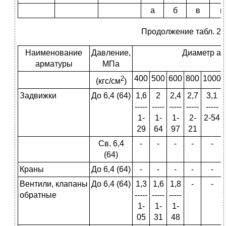
а
б
в
г
Продолжение табл. 2
Наименование
Давление,
Диаметр ар
арматуры
МПа
400
500
600
800
1000
2
(кгс/см
)
Задвижки
До 6,4 (64)
1,6
2
2,4
2,7
3,1
-----
-----
-----
-----
-----
1-
1-
1-
2-
2-54
29
64
97
21
Св. 6,4
-
-
-
-
-
(64)
Краны
До 6,4 (64)
-
-
-
-
-
Вентили, клапаны
До 6,4 (64)
1,3
1,6
1,8
-
-
обратные
-----
-----
-----
1-
1-
1-
05
31
48