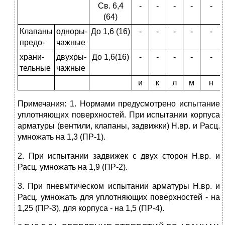
Св. 6,4
-
-
-
-
-
(64)
Клапаны
одноры­
До 1,6 (16)
-
-
-
-
-
предо-
чажные
храни­
двухры­
До 1,6(16)
-
-
-
-
-
тельные
чажные
и
к
л
м
н
Примечания: 1. Нормами предусмотрено испытание
уплотняющих поверхностей. При испытании корпуса
арматуры (вентили, клапаны, задвижки) Н.вр. и Расц.
умножать на 1,3 (ПР-1).
2. При испытании задвижек с двух сторон Н.вр. и
Расц. умножать на 1,9 (ПР-2).
3. При пневмтическом испытании арматуры Н.вр. и
Расц. умножать для уплотняющих поверхностей - на
1,25 (ПР-3), для корпуса - на 1,5 (ПР-4).