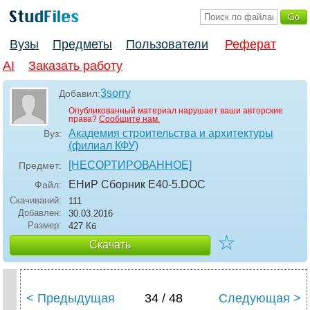
Вузы
Предметы
Пользователи
Реферат
AI
Заказать работу
3sorry
Добавил:
Опубликованный материал нарушает ваши авторские
права?
Сообщите нам.
Академия строительства и архитектуры
Вуз:
(филиал КФУ)
[НЕСОРТИРОВАННОЕ]
Предмет:
ЕНиР Сборник Е40-5
.DOC
Файл:
Скачиваний:
111
Добавлен:
30.03.2016
Размер:
427 Кб
☆
Скачать
< Предыдущая
34 / 48
Следующая >