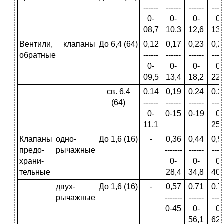
------
------
------
----
0-
0-
0-
0-
08,7
10,3
12,6
13,
Вентили, клапаны
До 6,4 (64)
0,12
0,17
0,23
0,2
обратные
------
------
------
----
0-
0-
0-
0-
09,5
13,4
18,2
22,
св. 6,4
0,14
0,19
0,24
0,3
(64)
------
------
------
----
0-
0-15
0-19
0-
11,1
25,
Клапаны
одно­
До 1,6 (16)
-
0,36
0,44
0,5
предо-
рычажные
-------
------
----
храни-
0-
0-
0-
тельные
28,4
34,8
40,
двух­
До 1,6 (16)
-
0,57
0,71
0,7
рычажные
-------
------
----
0-45
0-
0-
56,1
62,