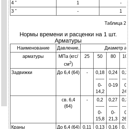
4 "
1
-
3 "
-
1
Таблица 2
Нормы времени и расценки на 1 шт.
Арматуры
Наименование
Давление,
Диаметр ар
арматуры
МПа (кгс/
25
50
80
10
2
см
)
Задвижки
До 6,4 (64)
-
0,18
0,24
0,3
------
------
----
0-
0-19
0-
14,2
24,
св. 6,4
-
0,2
0,27
0,3
(64)
------
------
----
0-
0-
0-
15,8
21,3
26,
Краны
До 6,4 (64)
0,11
0,13
0,16
0,1