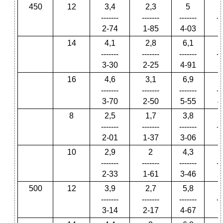
450
12
3,4
2,3
5
-------
-------
-------
--
2-74
1-85
4-03
3
14
4,1
2,8
6,1
-------
-------
-------
--
3-30
2-25
4-91
3
16
4,6
3,1
6,9
-------
-------
-------
--
3-70
2-50
5-55
4
8
2,5
1,7
3,8
-------
-------
-------
--
2-01
1-37
3-06
2
10
2,9
2
4,3
-------
-------
-------
--
2-33
1-61
3-46
2
500
12
3,9
2,7
5,8
-------
-------
-------
--
3-14
2-17
4-67
3