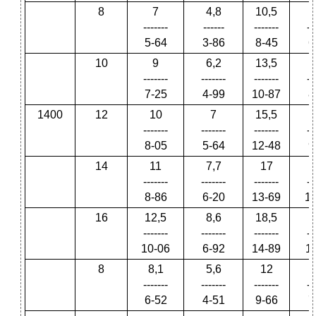
8
7
4,8
10,5
-------
------
-------
--
5-64
3-86
8-45
6
10
9
6,2
13,5
1
-------
-------
-------
--
7-25
4-99
10-87
8
1400
12
10
7
15,5
-------
-------
-------
--
8-05
5-64
12-48
9
14
11
7,7
17
1
-------
-------
-------
--
8-86
6-20
13-69
1
16
12,5
8,6
18,5
1
-------
-------
-------
--
10-06
6-92
14-89
1
8
8,1
5,6
12
-------
-------
-------
--
6-52
4-51
9-66
7