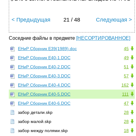
< Предыдущая
21 / 48
Следующая >
Соседние файлы в предмете
[НЕСОРТИРОВАННОЕ]
ЕНиР Сборник Е39(1989).doc
45
ЕНиР Сборник Е40-1.DOC
49
ЕНиР Сборник Е40-2.DOC
51
ЕНиР Сборник Е40-3.DOC
57
ЕНиР Сборник Е40-4.DOC
162
ЕНиР Сборник Е40-5.DOC
111
ЕНиР Сборник Е40-6.DOC
47
забор детали.skp
28
забор малой.skp
28
забор между полями.skp
18