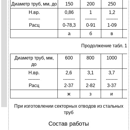
Диаметр труб, мм, до
150
200
250
Н.вр.
0,86
1
1,2
--------
--------
--------
--------
-
Расц
0-78,3
0-91
1-09
а
б
в
Продолжение табл. 1
Диаметр труб, мм,
600
800
1000
до
Н.вр.
2,6
3,1
3,7
--------
--------
--------
--------
--
Расц
2-37
2-82
3-37
ж
з
и
При изготовлении секторных отводов из стальных
труб
Состав работы