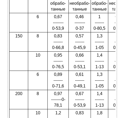
обрабо­
необрабо­
обрабо­
нео
танные
танные
танные
та
6
0,67
0,46
1
0
--------
--------
-------
--
0-53,9
0-37
0-80,5
0-
150
8
0,83
0,57
1,3
-------
-------
-------
--
0-66,8
0-45,9
1-05
0-
10
0,95
0,66
1,4
-------
-------
-------
--
0-76,5
0-53,1
1-13
0-
6
0,89
0,61
1,3
-------
-------
-------
--
0-71,6
0-49,1
1-05
0-
200
8
0,97
0,67
1,4
--------0-
-------
-------
--
78,1
0-53,9
1-13
0-
10
1,2
0,83
1,8