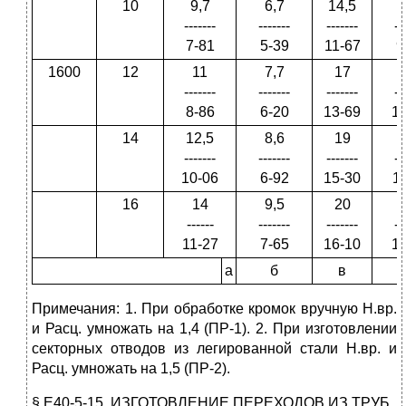
10
9,7
6,7
14,5
1
-------
-------
-------
--
7-81
5-39
11-67
9
1600
12
11
7,7
17
1
-------
-------
-------
--
8-86
6-20
13-69
1
14
12,5
8,6
19
1
-------
-------
-------
--
10-06
6-92
15-30
1
16
14
9,5
20
------
-------
-------
--
11-27
7-65
16-10
1
а
б
в
Примечания: 1. При обработке кромок вручную Н.вр.
и Расц. умножать на 1,4 (ПР-1). 2. При изготовлении
секторных отводов из легированной стали Н.вр. и
Расц. умножать на 1,5 (ПР-2).
§ Е40-5-15. ИЗГОТОВЛЕНИЕ ПЕРЕХОДОВ ИЗ ТРУБ