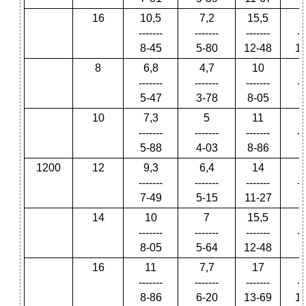
16
10,5
7,2
15,5
1
-------
-------
-------
--
8-45
5-80
12-48
1
8
6,8
4,7
10
-------
-------
-------
--
5-47
3-78
8-05
6
10
7,3
5
11
-------
-------
-------
--
5-88
4-03
8-86
7
1200
12
9,3
6,4
14
-------
-------
-------
--
7-49
5-15
11-27
8
14
10
7
15,5
-------
-------
-------
--
8-05
5-64
12-48
9
16
11
7,7
17
1
-------
-------
-------
--
8-86
6-20
13-69
1