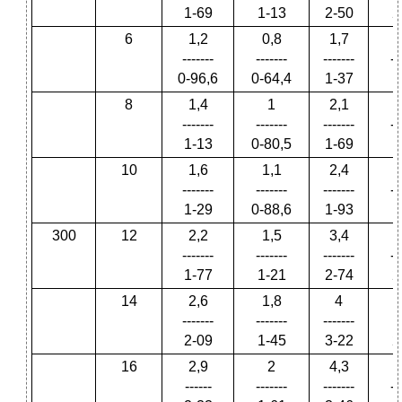
1-69
1-13
2-50
2
6
1,2
0,8
1,7
-------
-------
-------
--
0-96,6
0-64,4
1-37
1
8
1,4
1
2,1
-------
-------
-------
--
1-13
0-80,5
1-69
1
10
1,6
1,1
2,4
-------
-------
-------
--
1-29
0-88,6
1-93
1
300
12
2,2
1,5
3,4
-------
-------
-------
--
1-77
1-21
2-74
2
14
2,6
1,8
4
-------
-------
-------
--
2-09
1-45
3-22
2
16
2,9
2
4,3
------
-------
-------
--