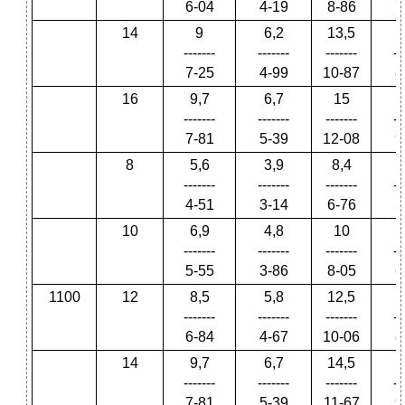
6-04
4-19
8-86
7
14
9
6,2
13,5
1
-------
-------
-------
--
7-25
4-99
10-87
8
16
9,7
6,7
15
1
-------
-------
-------
--
7-81
5-39
12-08
9
8
5,6
3,9
8,4
-------
-------
-------
--
4-51
3-14
6-76
5
10
6,9
4,8
10
-------
-------
-------
--
5-55
3-86
8-05
6
1100
12
8,5
5,8
12,5
-------
-------
-------
--
6-84
4-67
10-06
8
14
9,7
6,7
14,5
1
-------
-------
-------
--
7-81
5-39
11-67
9