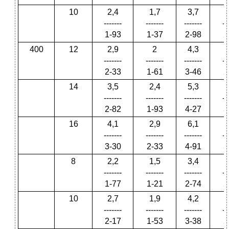
10
2,4
1,7
3,7
-------
-------
-------
--
1-93
1-37
2-98
2
400
12
2,9
2
4,3
-------
-------
-------
--
2-33
1-61
3-46
2
14
3,5
2,4
5,3
-------
-------
-------
--
2-82
1-93
4-27
3
16
4,1
2,9
6,1
-------
-------
-------
--
3-30
2-33
4-91
3
8
2,2
1,5
3,4
-------
-------
-------
--
1-77
1-21
2-74
2
10
2,7
1,9
4,2
-------
-------
-------
--
2-17
1-53
3-38
2