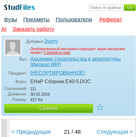
Вузы
Предметы
Пользователи
Реферат
AI
Заказать работу
3sorry
Добавил:
Опубликованный материал нарушает ваши авторские
права?
Сообщите нам.
Академия строительства и архитектуры
Вуз:
(филиал КФУ)
[НЕСОРТИРОВАННОЕ]
Предмет:
ЕНиР Сборник Е40-5
.DOC
Файл:
Скачиваний:
111
Добавлен:
30.03.2016
Размер:
427 Кб
☆
Скачать
< Предыдущая
21 / 48
Следующая >