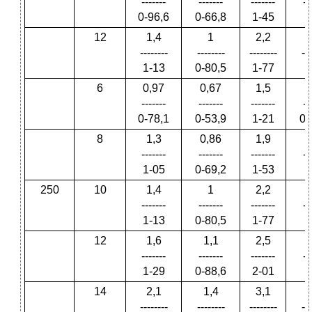
-------
-------
-------
--
0-96,6
0-66,8
1-45
1
12
1,4
1
2,2
--------
--------
--------
---
1-13
0-80,5
1-77
1
6
0,97
0,67
1,5
-------
-------
-------
--
0-78,1
0-53,9
1-21
0-
8
1,3
0,86
1,9
-------
-------
-------
--
1-05
0-69,2
1-53
1
250
10
1,4
1
2,2
-------
-------
-------
--
1-13
0-80,5
1-77
1
12
1,6
1,1
2,5
-------
-------
-------
--
1-29
0-88,6
2-01
1
14
2,1
1,4
3,1
--------
--------
--------
---