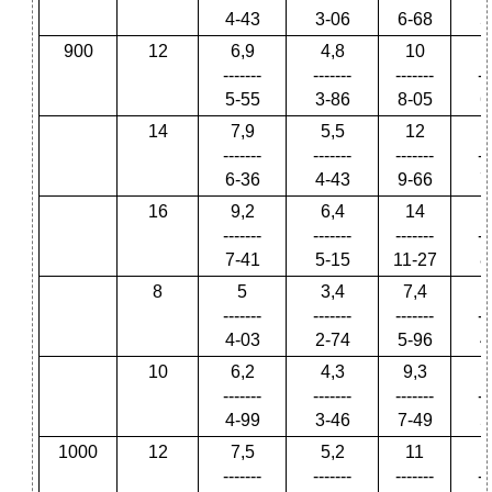
4-43
3-06
6-68
5
900
12
6,9
4,8
10
-------
-------
-------
--
5-55
3-86
8-05
6
14
7,9
5,5
12
-------
-------
-------
--
6-36
4-43
9-66
7
16
9,2
6,4
14
-------
-------
-------
--
7-41
5-15
11-27
8
8
5
3,4
7,4
-------
-------
-------
--
4-03
2-74
5-96
4
10
6,2
4,3
9,3
-------
-------
-------
--
4-99
3-46
7-49
5
1000
12
7,5
5,2
11
-------
-------
-------
--