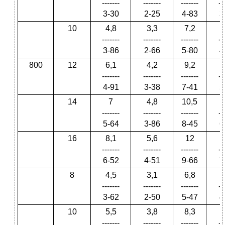
-------
-------
-------
--
3-30
2-25
4-83
3
10
4,8
3,3
7,2
-------
-------
-------
--
3-86
2-66
5-80
4
800
12
6,1
4,2
9,2
-------
-------
-------
--
4-91
3-38
7-41
5
14
7
4,8
10,5
-------
-------
-------
--
5-64
3-86
8-45
6
16
8,1
5,6
12
-------
-------
-------
--
6-52
4-51
9-66
7
8
4,5
3,1
6,8
-------
-------
-------
--
3-62
2-50
5-47
4
10
5,5
3,8
8,3
-------
-------
-------
--