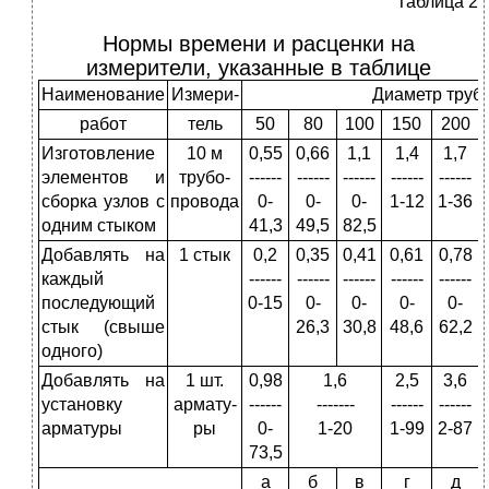
Таблица 2
Нормы времени и расценки на
измерители, указанные в таблице
Наименование
Измери-
Диаметр труб,
работ
тель
50
80
100
150
200
Изготовление
10 м
0,55
0,66
1,1
1,4
1,7
элементов и
трубо­
------
------
------
------
------
сборка узлов с
провода
0-
0-
0-
1-12
1-36
одним стыком
41,3
49,5
82,5
Добавлять на
1 стык
0,2
0,35
0,41
0,61
0,78
каждый
------
------
------
------
------
последующий
0-15
0-
0-
0-
0-
стык (свыше
26,3
30,8
48,6
62,2
одного)
Добавлять на
1 шт.
0,98
1,6
2,5
3,6
установку
армату­
------
-------
------
------
арматуры
ры
0-
1-20
1-99
2-87
73,5
a
б
в
г
д