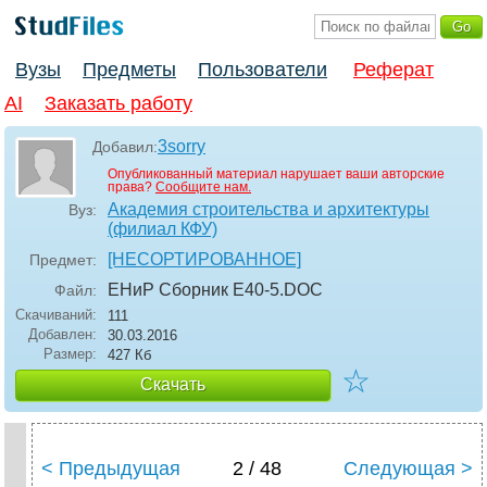
Вузы
Предметы
Пользователи
Реферат
AI
Заказать работу
3sorry
Добавил:
Опубликованный материал нарушает ваши авторские
права?
Сообщите нам.
Академия строительства и архитектуры
Вуз:
(филиал КФУ)
[НЕСОРТИРОВАННОЕ]
Предмет:
ЕНиР Сборник Е40-5
.DOC
Файл:
Скачиваний:
111
Добавлен:
30.03.2016
Размер:
427 Кб
☆
Скачать
< Предыдущая
2 / 48
Следующая >