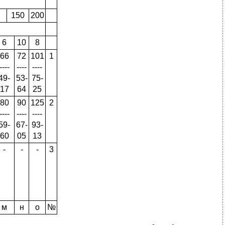
150
200
6
10
8
66
72
101
1
----
----
----
49-
53-
75-
17
64
25
80
90
125
2
----
----
----
59-
67-
93-
60
05
13
-
-
-
3
м
н
о
№