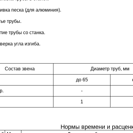
бивка песка (для алюминия).
тье трубы.
тие трубы со станка.
верка угла изгиба.
Состав звена
Диаметр труб, мм
до 65
р.
-
1
Нормы времени и расценк