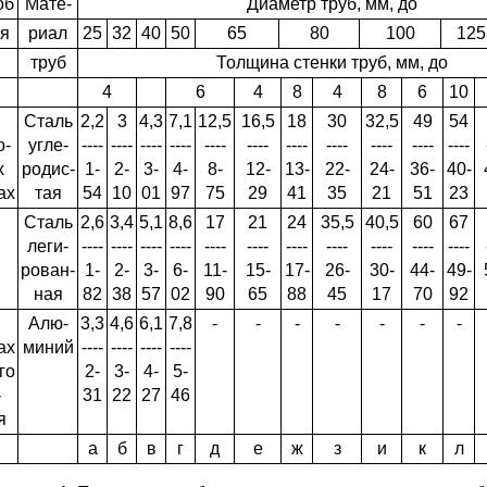
об
Мате-
Диаметр труб, мм, до
ья
риал
25
32
40
50
65
80
100
125
труб
Толщина стенки труб, мм, до
4
6
4
8
4
8
6
10
Сталь
2,2
3
4,3
7,1
12,5
16,5
18
30
32,5
49
54
о­
угле­
----
----
----
----
----
----
----
----
----
----
----
х
родис­
1-
2-
3-
4-
8-
12-
13-
22-
24-
36-
40-
ах
тая
54
10
01
97
75
29
41
35
21
51
23
Сталь
2,6
3,4
5,1
8,6
17
21
24
35,5
40,5
60
67
леги­
----
----
----
----
----
----
----
----
----
----
----
рован­
1-
2-
3-
6-
11-
15-
17-
26-
30-
44-
49-
ная
82
38
57
02
90
65
88
45
17
70
92
Алю­
3,3
4,6
6,1
7,8
-
-
-
-
-
-
-
ах
миний
----
----
----
----
го
2-
3-
4-
5-
­
31
22
27
46
я
а
б
в
г
д
е
ж
з
и
к
л