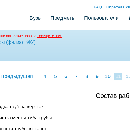
FAQ
Обратная св
Вузы
Предметы
Пользователи
аши авторские права?
Сообщите нам.
ры (филиал КФУ)
 Предыдущая
4
5
6
7
8
9
10
11
1
19
20
21
22
2
Состав ра
адка труб на верстак.
метка мест изгиба трубы.
ановка трубы в станок.