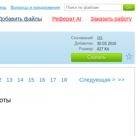
язь
Вопросы и предложения
Добавить файлы
Реферат AI
Заказать работу
Скачиваний:
111
Добавлен:
30.03.2016
Размер:
427 Кб
☆
Скачать
2
13
14
15
16
17
18
Следующая >
>>
3
24
25
боты