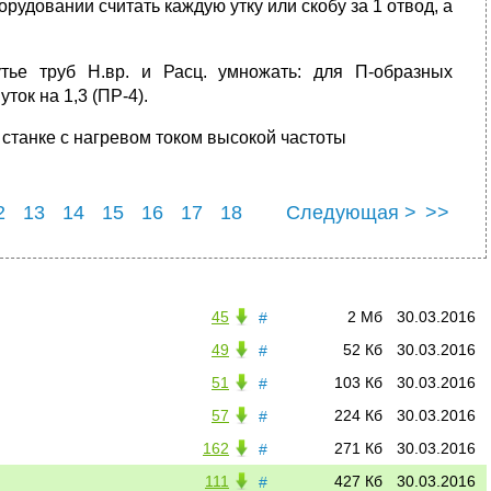
рудовании считать каждую утку или скобу за 1 отвод, а
тье труб Н.вр. и Расц. умножать: для П-образных
уток на 1,3 (ПР-4).
 станке с нагревом током высокой частоты
2
13
14
15
16
17
18
Следующая >
>>
3
24
25
45
2 Мб
30.03.2016
#
49
52 Кб
30.03.2016
#
51
103 Кб
30.03.2016
#
57
224 Кб
30.03.2016
#
162
271 Кб
30.03.2016
#
111
427 Кб
30.03.2016
#