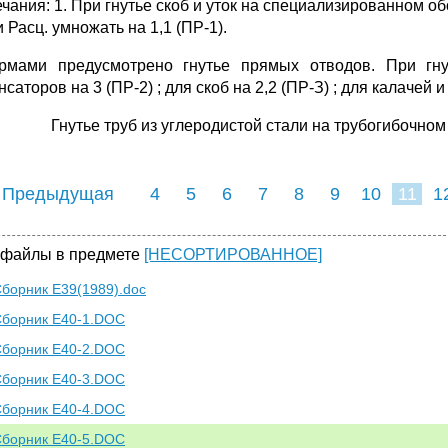
ания: 1. При гнутье скоб и уток на специализированном обо
и Расц. умножать на 1,1 (ПР-1).
рмами предусмотрено гнутье прямых отводов. При гну
саторов на 3 (ПР-2) ; для скоб на 2,2 (ПР-З) ; для калачей и 
Гнутье труб из углеродистой стали на трубогибочном
 Предыдущая
4
5
6
7
8
9
10
11
1
19
20
21
22
2
 файлы в предмете
[НЕСОРТИРОВАННОЕ]
борник Е39(1989).doc
борник Е40-1.DOC
борник Е40-2.DOC
борник Е40-3.DOC
борник Е40-4.DOC
борник Е40-5.DOC