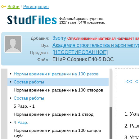
•
Нормы времени и расценки на 1 стык
Войти
/
Регистрация
Состав работы
•
Нормы времени и расценки на 100 деталей
Файловый архив студентов.
1327 вузов, 5478 предметов.
Состав работы
4 Разр.
3sorry
Добавил:
Опубликованный материал нарушает в
Нормы времени и расценки на 100 резов
Академия строительства и архитекту
Вуз:
•
Нормы времени и расценки на 100 резов
[НЕСОРТИРОВАННОЕ]
Предмет:
Нормы времени и расценки на 100 резов
ЕНиР Сборник Е40-5
.DOC
Файл:
•
Нормы времени и расценки на 100 резов
•
Нормы времени и расценки на 100 резов
<<
<
•
Состав работы
Нормы времени и расценки на 100 отводов
•
Состав работы
5 Разр. - 1
1. Укл
Нормы времени и расценки на 1 отвод
•
4 Разр.
2. Раз
Нормы времени и расценки на 100 концов
труб
3. Уст