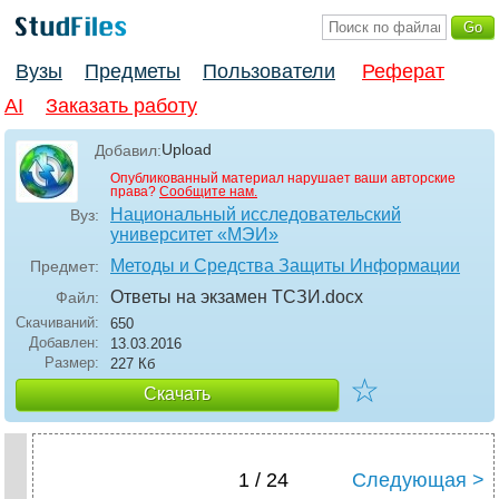
Вузы
Предметы
Пользователи
Реферат
AI
Заказать работу
Upload
Добавил:
Опубликованный материал нарушает ваши авторские
права?
Сообщите нам.
Национальный исследовательский
Вуз:
университет «МЭИ»
Методы и Средства Защиты Информации
Предмет:
Ответы на экзамен ТСЗИ
.docx
Файл:
Скачиваний:
650
Добавлен:
13.03.2016
Размер:
227 Кб
☆
Скачать
1 / 24
Следующая >