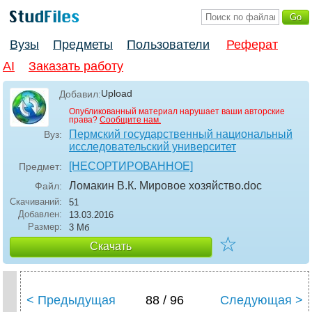
Вузы
Предметы
Пользователи
Реферат
AI
Заказать работу
Upload
Добавил:
Опубликованный материал нарушает ваши авторские
права?
Сообщите нам.
Пермский государственный национальный
Вуз:
исследовательский университет
[НЕСОРТИРОВАННОЕ]
Предмет:
Ломакин В.К. Мировое хозяйство
.doc
Файл:
Скачиваний:
51
Добавлен:
13.03.2016
Размер:
3 Мб
☆
Скачать
< Предыдущая
88 / 96
Следующая >