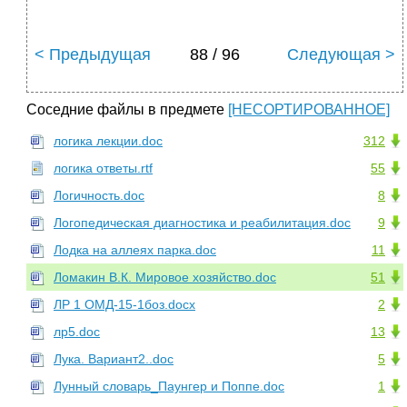
< Предыдущая
88 / 96
Следующая >
Соседние файлы в предмете
[НЕСОРТИРОВАННОЕ]
логика лекции.doc
312
логика ответы.rtf
55
Логичность.doc
8
Логопедическая диагностика и реабилитация.doc
9
Лодка на аллеях парка.doc
11
Ломакин В.К. Мировое хозяйство.doc
51
ЛР 1 ОМД-15-1боз.docx
2
лр5.doc
13
Лука. Вариант2..doc
5
Лунный словарь_Паунгер и Поппе.doc
1