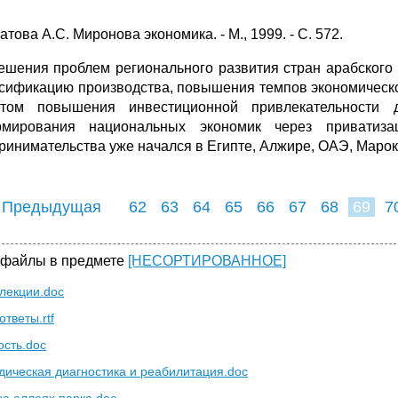
атова А.С. Миронова экономика. - М., 1999. - С. 572.
ешения проблем регионального развития стран арабского 
сификацию производства, повышения темпов экономическо
етом повышения инвестиционной привлекательности 
мирования национальных экономик через приватизац
ринимательства уже начался в Египте, Алжире, ОАЭ, Марокк
 Предыдущая
62
63
64
65
66
67
68
69
7
77
78
79
8
 файлы в предмете
[НЕСОРТИРОВАННОЕ]
 лекции.doc
ответы.rtf
ость.doc
дическая диагностика и реабилитация.doc
на аллеях парка.doc