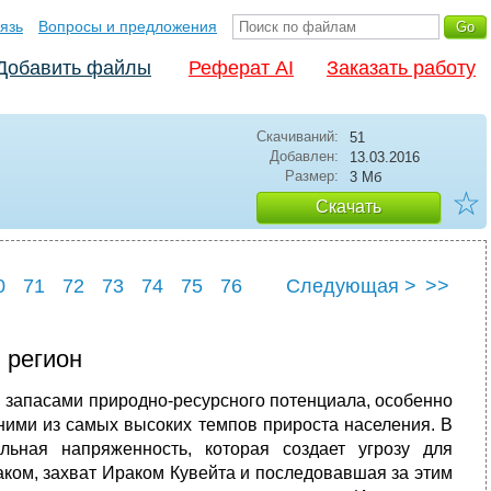
язь
Вопросы и предложения
Добавить файлы
Реферат AI
Заказать работу
Скачиваний:
51
Добавлен:
13.03.2016
Размер:
3 Мб
☆
Скачать
0
71
72
73
74
75
76
Следующая >
>>
0
81
й регион
и запасами природно-ресурсного потенциала, особенно
дними из самых высоких темпов прироста населения. В
льная напряженность, которая создает угрозу для
ком, захват Ираком Кувейта и последовавшая за этим