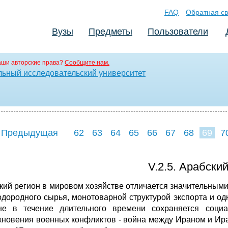
FAQ
Обратная св
Вузы
Предметы
Пользователи
аши авторские права?
Сообщите нам.
ьный исследовательский университет
 Предыдущая
62
63
64
65
66
67
68
69
7
77
78
79
8
V.2.5. Арабски
кий регион в мировом хозяйстве отличается значительным
одородного сырья, монотоварной структурой экспорта и о
не в течение длительного времени сохраняется социа
кновения военных конфликтов - война между Ираном и Ира