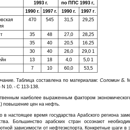
1993 г.
по ППС 1993 г,
1990 г.
1997 г.
1990 г.
1997 г
.
овская
470
545
31,5
29,25
ия
т
35
48
27,0
28,25
35
40
20,5
16.25
30
40
26,0
29,0 1
ейн
13
18
4,0
5,0 1
7
10
60,0
53,5
чание. Таблица составлена по материалам:
Соломин Б.
М
- N 10. - С 113-138.
твенным наиболее выраженным фактором экономического р
г.) повышение цен на нефть.
о в настоящее время государства Арабского региона зам
ства. Большинство арабских стран осознают необходи
ютной зависимости от нефтеэкспорта. Конкретные шаги в