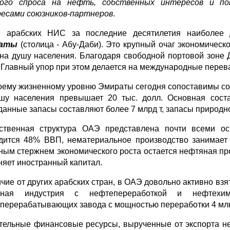
вого спроса на нефть, собственных интересов и п
есами союзников-партнеров
.
и арабских НИС за последние десятилетия наиболее
аты
(столица - Абу-Даби). Это крупный очаг экономическ
 на душу населения. Благодаря свободной портовой зоне
. Главный упор при этом делается на международные перев
оему жизненному уровню Эмираты сегодня сопоставимы со
шу населения превышает 20 тыс. долл. Основная сост
данные запасы составляют более 7 млрд т, запасы природног
ственная структура ОАЭ представлена почти всеми о
дится 48% ВВП, нематериальное производство занимает 
ным стержнем экономического роста остается нефтяная пр
няет иностранный капитал.
ичие от других арабских стран, в ОАЭ довольно активно вз
яная индустрия с нефтепереработкой и нефтехи
перерабатывающих завода с мощностью переработки 4 млн т
тельные финансовые ресурсы, вырученные от экспорта не