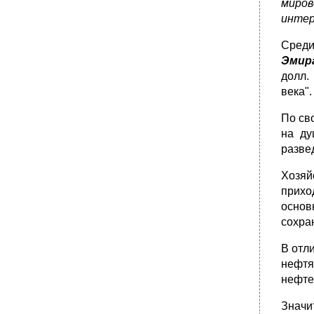
миро
•
Добыча и экспорт основных топливо-
интер
энергетических ресурсов России за 1998-
2000 гг. *1
Сред
•
Прогнозные оценки численности населения
Эмир
России, млн чел.
долл.
•
Контрольные вопросы
века"
Термины и понятия
VII.2.2. Проблемы реформирования
По св
российской экономики, современное
на ду
состояние и перспективы развития
разве
•
Основные макроэкономические показатели
прогноза социально-экономического
Хозяй
развития Российской Федерации на 1997-
прихо
2000 гг.
основ
Динамка Российской экономики, в % к
соответствующему периоду предыдущего
сохра
года
В отл
•
Основные показатели социально-
экономического развития рф на период
нефт
2002 г.
нефте
•
Россия: отраслевая структура производства
ввп в 1989-1999 гг. *1
Значи