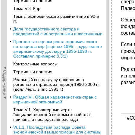
Термины и понятия
опера
Палес
Тема V.3. Кнр
Темпы экономического развития кнр в 90-е
Общер
гг.
фонда
•
Доля государственного сектора и
соста
предприятий с иностранными инвестициями
•
Прогнозные оценки роста экономического
Если 
потенциала кнр (в ценах 1995 г.; курс юаня к
прихо
американскому доллару в 1996-1998 гг.
Составлял примерно 8,3:1)
миров
Контрольные вопросы
◄Содержание◄
Ряд с
Термины и понятия
испол
Реальный ввп на душу населения в
развит
регионах и странах за период 1990-2000 гг.
(долл./чел., в ппс 1993 г.)
•
Раздел VI. Общая характеристика стран с
нерыночной экономикой
Тема V.1. Характерные черты
"социалистической системы хозяйства",
#G
причины и последствия распада
•
VI.1.1. Последствия распада Совета
экономической взаимопомощи для системы