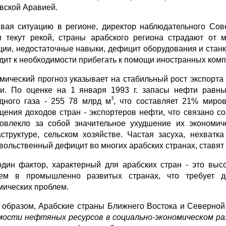
вской Аравией.
вая ситуацию в регионе, директор наблюдательного Сове
и текут рекой, страны арабского региона страдают от
ции, недостаточные навыки, дефицит оборудования и станко
дит к необходимости прибегать к помощи иностранных комп
мический прогноз указывает на стабильный рост экспорта
и. По оценке на 1 января 1993 г. запасы нефти равны
дного газа - 255 78 млрд м
, что составляет 21% миро
щения доходов стран - экспортеров нефти, что связано с
овлекло за собой значительное ухудшение их экономич
структуре, сельском хозяйстве. Частая засуха, нехватк
вольственный дефицит во многих арабских странах, ставят 
дин фактор, характерный для арабских стран - это выс
ем в промышленно развитых странах, что требует д
мических проблем.
 образом, Арабские страны Ближнего Востока и Северно
мости нефтяных ресурсов в социально-экономическом ра