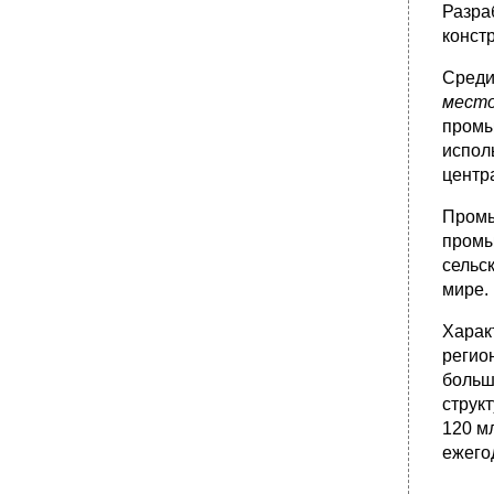
Разра
конст
Среди
место
промы
испол
центр
Пром
промы
сельс
мире.
Харак
регио
больш
струк
120 м
ежегод