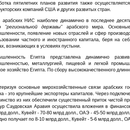
ботка пятилетних планов развития также осуществляет
рукторских компаний США и других развитых стран.
 арабских НИС наиболее динамично в последнее десят
 "региональной державы"
арабского мира. Основные
шленности, появление новых отраслей и сфер производст
ьзовании частного и иностранного капитала, беря на с
ах, возникающих в условиях пустыни.
ышленность Египта представлена динамично разви
шленностью, металлургией, пищевой и легкой промышл
кое хозяйство Египта. По сбору высококачественного длинн
теризуя основные мирохозяйственные связи арабских гос
на - это крупнейшие экспортеры капиталов. Через подклю
инство из них обеспечили существенный приток чистой п
тур Саудовская Аравия осуществила вложения в финансо
лрд долл., Кувейт - 70-80 млрд долл., ОАЭ - 45-50 млрд до
но получает по 8-10 млрд долл., Кувейт - 5-6 млрд долл., ОА