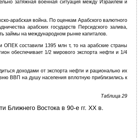
ительно затяжная военная ситуация между Израилем и
кско-арабская война. По оценкам Арабского валютного
дничества арабских государств Персидского залива,
ять займы на международном рынке капиталов.
и ОПЕК составили 1395 млн т, то на арабские страны
он обеспечивает 1/2 мирового экспорта нефти и 1/4
диться доходами от экспорта нефти и рационально их
овню ВВП на душу населения вплотную приблизились к
Таблица 29
и Ближнего Востока в 90-е гг. XX в.