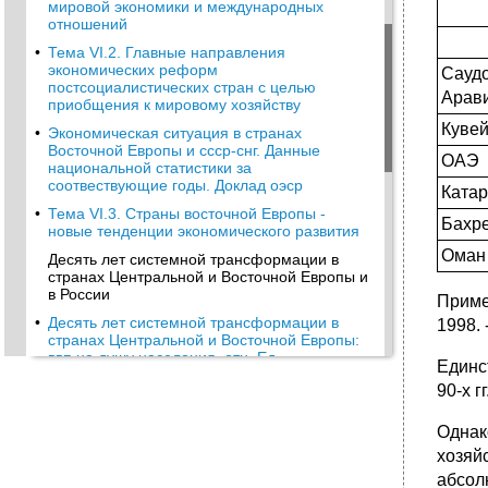
мировой экономики и международных
отношений
•
Тема VI.2. Главные направления
экономических реформ
Сауд
постсоциалистических стран с целью
Арав
приобщения к мировому хозяйству
Кувей
•
Экономическая ситуация в странах
Восточной Европы и ссср-снг. Данные
ОАЭ
национальной статистики за
соотвествующие годы. Доклад оэср
Катар
•
Тема VI.3. Страны восточной Европы -
Бахр
новые тенденции экономического развития
Оман
Десять лет системной трансформации в
странах Центральной и Восточной Европы и
в России
Приме
•
Десять лет системной трансформации в
1998. 
странах Центральной и Восточной Европы:
ввп на душу населения, отн. Ед.
Единс
•
Реальный ввп на душу населения в
90-х г
регионах и странах за 1990-2000 гг., долл./
чел. В ппс 1993 г.
Однак
Контрольные вопросы
хозяй
•
Термины и понятия
абсол