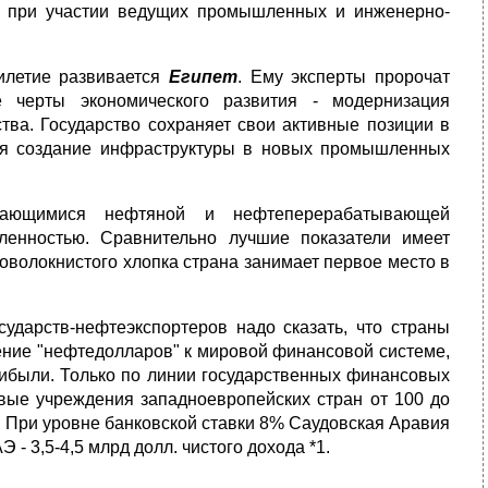
ся при участии ведущих промышленных и инженерно-
илетие развивается
Египет
. Ему эксперты пророчат
 черты экономического развития - модернизация
ва. Государство сохраняет свои активные позиции в
ебя создание инфраструктуры в новых промышленных
вающимися нефтяной и нефтеперерабатывающей
енностью. Сравнительно лучшие показатели имеет
оволокнистого хлопка страна занимает первое место в
ударств-нефтеэкспортеров надо сказать, что страны
чение "нефтедолларов" к мировой финансовой системе,
рибыли. Только по линии государственных финансовых
вые учреждения западноевропейских стран от 100 до
лл. При уровне банковской ставки 8% Саудовская Аравия
Э - 3,5-4,5 млрд долл. чистого дохода *1.