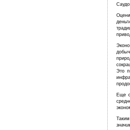
Саудо
Раздел VII. Современная Россия в системе
мировой экономики и международных
экономических отношений
Оцени
деньг
Тема VII.1. Причины кризиса и проблемы
его преодоления
тради
VII.1.1. Предреформенная оценка
приво
экономического развития
Эконо
•
VII.1.2. Переход к реформам и обострение
экономической ситуации
добыч
приро
Отраслевая структура промышленности
России в 1985-1994 гг. (в ценах 1992 г., % к
сокра
итогу)
Это п
•
Структура экспорта России в дальнее
инфра
зарубежье, в % к итогу *1
продо
•
Контрольные вопросы
Еще о
Термины и понятия
средн
Тема VII.2. Современное состояние и
тенденции экономического развития России
эконо
VII.2.1. Экономический потенциал России
Таким
•
Удлельный вес России в мировом хозйстве
значи
за 1990-2000 гг. *1