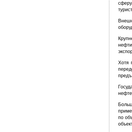
•
Контрольные вопросы
сферу
турист
Термины и понятия
Заключение
Внешн
•
Глоссарий
обору
•
Рекомендуемая литература по курсу Законы
и программы Правительства рф
Крупн
нефти
Основная литература
экспо
•
Дополнительная литература
•
Адреса международных организаций в
Хотя 
Интернет
перед
предъ
Госу
нефте
Больш
приме
по об
объек