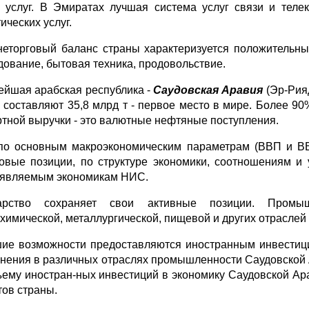
 услуг. В Эмиратах лучшая система услуг связи и теле
ических услуг.
еторговый баланс страны характеризуется положительны
дование, бытовая техника, продовольствие.
ейшая арабская республика -
Саудовская Аравия
(Эр-Рияд
 составляют 35,8 млрд т - первое место в мире. Более 9
ртной выручки - это валютные нефтяные поступления.
по основным макроэкономическим параметрам (ВВП и ВВ
овые позиции, по структуре экономики, соотношениям и 
являемым экономикам НИС.
дарство сохраняет свои активные позиции. Промы
химической, металлургической, пищевой и других отраслей
ие возможности предоставляются иностранным инвестици
нения в различных отраслях промышленности Саудовской 
ъему иностран-ных инвестиций в экономику Саудовской Ар
тов страны.