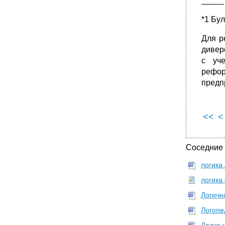
_____
*1 Бул
Для р
дивер
с уч
рефор
предп
<<
<
Соседние
логика
логика 
Логичн
Логопе
Лодка 