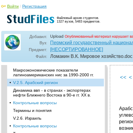
системе мировой экономики
Войти
/
Регистрация
V.2.1. Место новых индустриальных стран в
системе развивающихся стран
Файловый архив студентов.
•
V.2.2. Особенности становления новых
1327 вузов, 5483 предметов.
индустриальных стран
•
V.2.3. Новые индустриальные страны Юго-
Upload
Добавил:
Опубликованный материал нарушает в
Восточной Азии региональные особенности
Пермский государственный национал
Вуз:
•
Динамика и распределение внешней
[НЕСОРТИРОВАННОЕ]
Предмет:
торговли нис с развитыми странами
Ломакин В.К. Мировое хозяйство
.doc
Файл:
V.2.4. Новые индустриальные страны
Латинской Америки
Макроэкономические показатели
латиноамериканских нис за 1990-2000 гг.
<<
<
•
V.2.5. Арабский регион
Динамика ввп - в странах - экспортерах
нефти Ближнего Востока в 90-е гг. XX в.
•
Контрольные вопросы
Арабс
Термины и понятия
углев
V.2.6. Израиль
регио
•
Контрольные вопросы
возни