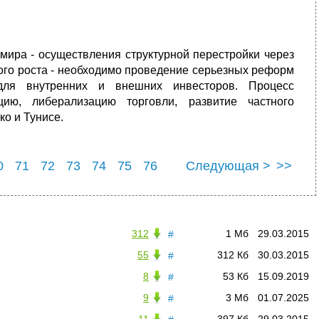
мира - осуществления структурной перестройки через
го роста - необходимо проведение серьезных реформ
для внутренних и внешних инвесторов. Процесс
ию, либерализацию торговли, развитие частного
о и Тунисе.
0
71
72
73
74
75
76
Следующая >
>>
0
81
312
1 Мб
29.03.2015
#
55
312 Кб
30.03.2015
#
8
53 Кб
15.09.2019
#
9
3 Мб
01.07.2025
#
11
397 Кб
29.03.2015