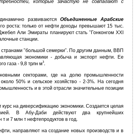
отребностей, которые зачастую не совпадают с
 динамично развиваются
Объединенные Арабские
ого роста: только от нефти доходы превышают 15 тыс.
 Джебел Али Эмираты планируют стать "Гонконгом XXI
алочные станции.
 странами "большой семерки". По другим данным, ВВП
авляющая экономики - добыча и экспорт нефти. Ее
о газа - 9,8 трлн м
.
сновными секторами, где на долю промышленности
около 50% и сельское хозяйство - 2-3%. На сегодня
омышленность и в этой отрасли значительные позиции
ят курс на диверсификацию экономики. Создается целая
мией. В Абу-Даби действуют два крупнейших
 и 7 млн т нефтепродуктов в год.
фти, направляют на создание новых производств и в