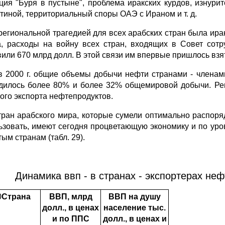
ция "Буря в пустыне", проблема иракских курдов, изнур
тиной, территориальный споры ОАЭ с Ираном и т. д.
егиональной трагедией для всех арабских стран была ира
, расходы на войну всех стран, входящих в Совет сотру
вили 670 млрд долл. В этой связи им впервые пришлось вз
в 2000 г. общие объемы добычи нефти странами - членам
дилось более 80% и более 32% общемировой добычи. Реги
ого экспорта нефтепродуктов.
тран арабского мира, которые сумели оптимально распоря
ьзовать, имеют сегодня процветающую экономику и по ур
ым странам (табл. 29).
Динамика ввп - в странах - экспортерах нефт
0
Страна
ВВП, млрд
ВВП на душу
долл., в ценах
население тыс.
и по ППС
долл., в ценах и