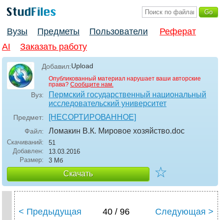
Вузы
Предметы
Пользователи
Реферат
AI
Заказать работу
Upload
Добавил:
Опубликованный материал нарушает ваши авторские
права?
Сообщите нам.
Пермский государственный национальный
Вуз:
исследовательский университет
[НЕСОРТИРОВАННОЕ]
Предмет:
Ломакин В.К. Мировое хозяйство
.doc
Файл:
Скачиваний:
51
Добавлен:
13.03.2016
Размер:
3 Мб
☆
Скачать
< Предыдущая
40 / 96
Следующая >