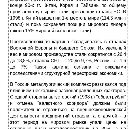
конце 90-х гг. Китай, Корея и Тайвань по общему
производству сырой стали превзошли страны ЕС. В
1998 г. Китай вышел на 1-е место в мире (114,3 млн т
стали) и пока сохраняет позиции мирового лидера
(около 15% мировой выплавки стали).
Противоположная картина складывалась в странах
Восточной Европы и бывшего Союза. Их удельный
вес в мировом производстве стали сократился с 26,4
до 13,8%, странах СНГ - с 20 до 9,7%, России - с 11,6
до 7%. Такая картина связана с тяжелыми
последствиями структурной перестройки экономики.
В России металлургический комплекс развивался под
влиянием нескольких разнонаправленных факторов.
С одной стороны августовский (1998 г.) "обвал рубля"
и отмена "валютного коридора" должны были
положительно отразиться на внешнеэкономической
деятельности предприятий отрасли, а с другой - в
этот период на мировом рынке упали цены на
основные виды металлопродукции на 30%, а на