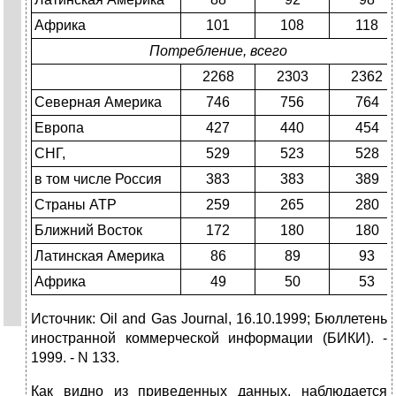
Африка
101
108
118
Потребление, всего
2268
2303
2362
Северная Америка
746
756
764
Европа
427
440
454
СНГ,
529
523
528
в том числе Россия
383
383
389
Страны АТР
259
265
280
Ближний Восток
172
180
180
Латинская Америка
86
89
93
Африка
49
50
53
Источник: Oil and Gas Journal, 16.10.1999; Бюллетень
иностранной коммерческой информации (БИКИ). -
1999. - N 133.
Как видно из приведенных данных, наблюдается