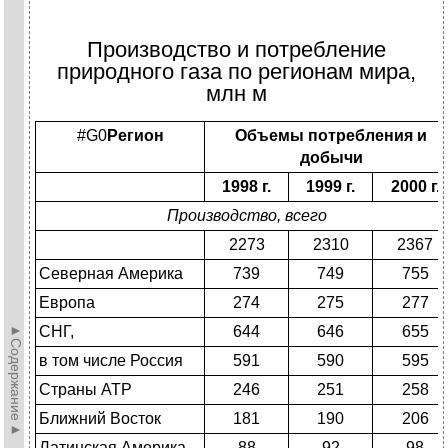
Производство и потребление
природного газа по регионам мира,
млн м
#G0
Регион
Объемы потребления и
добычи
1998 г.
1999 г.
2000 г.
Производство, всего
2273
2310
2367
Северная Америка
739
749
755
Европа
274
275
277
►Содержание►
СНГ,
644
646
655
в том числе Россия
591
590
595
Страны АТР
246
251
258
Ближний Восток
181
190
206
Латинская Америка
88
92
98