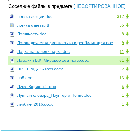
Соседние файлы в предмете
[НЕСОРТИРОВАННОЕ]
логика лекции.doc
312
логика ответы.rtf
55
Логичность.doc
8
Логопедическая диагностика и реабилитация.doc
9
Лодка на аллеях парка.doc
11
Ломакин В.К. Мировое хозяйство.doc
51
ЛР 1 ОМД-15-1боз.docx
2
лр5.doc
13
Лука. Вариант2..doc
5
Лунный словарь_Паунгер и Поппе.doc
1
лэпбуки 2016.docx
1