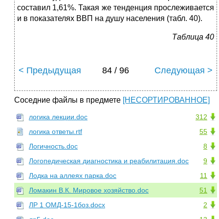
составил 1,61%. Такая же тенденция прослеживается
и в показателях ВВП на душу населения (табл. 40).
Таблица 40
< Предыдущая
84 / 96
Следующая >
Соседние файлы в предмете
[НЕСОРТИРОВАННОЕ]
логика лекции.doc
312
логика ответы.rtf
55
Логичность.doc
8
Логопедическая диагностика и реабилитация.doc
9
Лодка на аллеях парка.doc
11
Ломакин В.К. Мировое хозяйство.doc
51
ЛР 1 ОМД-15-1боз.docx
2