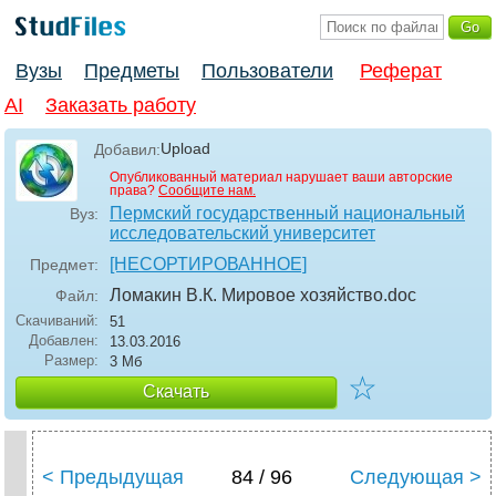
Вузы
Предметы
Пользователи
Реферат
AI
Заказать работу
Upload
Добавил:
Опубликованный материал нарушает ваши авторские
права?
Сообщите нам.
Пермский государственный национальный
Вуз:
исследовательский университет
[НЕСОРТИРОВАННОЕ]
Предмет:
Ломакин В.К. Мировое хозяйство
.doc
Файл:
Скачиваний:
51
Добавлен:
13.03.2016
Размер:
3 Мб
☆
Скачать
< Предыдущая
84 / 96
Следующая >