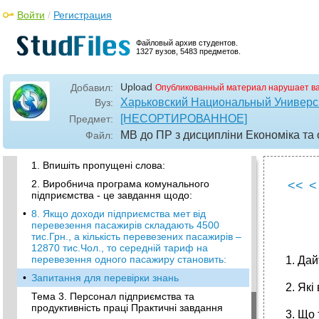
Войти
/
Регистрация
•
3. Розрізняють такі цілі діяльності
підприємства:
Файловый архив студентов.
•
Запитання для перевірки знань
1327 вузов, 5483 предметов.
Тема 2. Виробнича програма і виробнича
потужність підприємства: основні поняття,
розрахунок, вплив виробничих фондів
Upload
Добавил:
Опубликованный материал нарушает в
Практичні завдання
Харьковский Национальный Университ
Вуз:
•
Таблиця 3. - Основні фонди трамвайного
[НЕСОРТИРОВАННОЕ]
Предмет:
депо
МВ до ПР з дисципліни Економіка та
Файл:
Тестові завдання
1. Впишіть пропущені слова:
2. Виробнича програма комунального
<<
<
підприємства - це завдання щодо:
•
8. Якщо доходи підприємства мет від
перевезення пасажирів складають 4500
тис.Грн., а кількість перевезених пасажирів –
12870 тис.Чол., то середній тариф на
перевезення одного пасажиру становить:
1. Да
•
Запитання для перевірки знань
2. Які
Тема 3. Персонал підприємства та
продуктивність праці Практичні завдання
3. Що