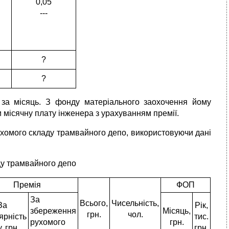
0,05
---
?
?
 за місяць. З фонду матеріального заохочення йому
 місячну плату інженера з урахуванням премії.
ухомого складу трамвайного депо, використовуючи дані
ду трамвайного депо
Премія
ФОП
За
Всього,
Чисельність,
За
Рік,
збереження
Місяць,
грн.
чол.
ярність
тис.
рухомого
грн.
, грн.
грн.