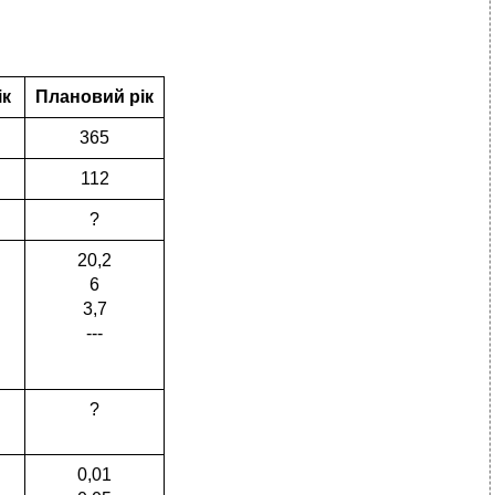
ік
Плановий рік
365
112
?
20,2
6
3,7
---
?
0,01