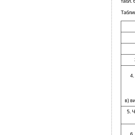
табл. 
Таблиц
в) в
5. 