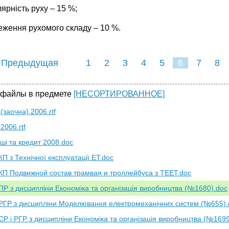
лярність руху – 15 %;
реження рухомого складу – 10 %.
 Предыдущая
1
2
3
4
5
6
7
8
 файлы в предмете
[НЕСОРТИРОВАННОЕ]
заочна) 2006.rtf
2006.rtf
ші та кредит 2008.doc
П з Технічної експлуатації ЕТ.doc
КП Подвижной состав трамвая и троллейбуса з ТЕЕТ.doc
ПР з дисципліни Економіка та організація виробництва (№1680).doc
РГР з дисципліни Моделювання електромеханічних систем (№655).
СР і РГР з дисципліни Економіка та організація виробництва (№1699