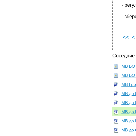
- регу
- збе
<<
<
Соседние
МВ БО (
МВ БО 
МВ Гро
МВ до К
МВ до 
МВ до 
МВ до 
МВ до 