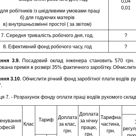
0,04
0,01
 для робітників із шкідливими умовами праці
б) для годуючих матерів
в) внутрішньозмінні простої ( за звітом)
7. Середня тривалість робочого дня, год.
?
8. Ефективний фонд робочого часу, год
?
ння 3.9.
Посадовий оклад інженера становить 570 грн.
вана премія в розмірі 35% фактичного заробітку. Обчислити
ння 3.10.
Обчислити річний фонд заробітної плати водіїв р
7.
ця 7. - Розрахунок фонду оплати праці водіїв рухомого скла
Доплата
Доплата
Тарифна
Тариф
енування
за нічну
Клас
за клас,
частина,
офесій
працю,
регул
грн.
грн.
грн.
руху