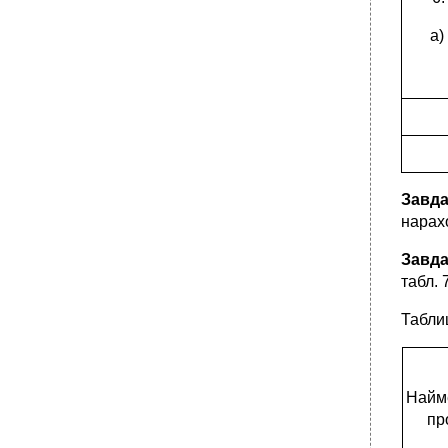
а)
Завда
нарахо
Завда
табл. 
Табли
Найм
пр