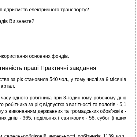
 підприємств електричного транспорту?
ндів Ви знаєте?
 використання основних фондів.
ивність праці Практичні завдання
ва за рік становила 540 чол., у тому числі за 9 місяців
ар­тал.
 часу одного робітника при 8-годинному робочому дню
робітника за рік; відпустка з вагітності та пологів - 5,1
зку з ви­конанням державних та громадських обов’язків -
них днів - 365, недільних і святкових - 58, субот (інших
и середньообліковій чисельності робітників 1139 чол.,