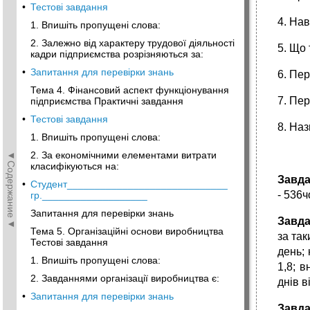
•
Тестові завдання
4. На
1. Впишіть пропущені слова:
2. Залежно від характеру трудової діяльності
5. Що 
кадри підприємства розрізняються за:
•
Запитання для перевірки знань
6. Пе
Тема 4. Фінансовий аспект функціонування
7. Пе
підприємства Практичні завдання
•
Тестові завдання
8. Наз
1. Впишіть пропущені слова:
◄Содержание◄
2. За економічними елементами витрати
класифікуються на:
Завда
•
Студент_____________________________
- 536ч
гр.___________________
Запитання для перевірки знань
Завда
Тема 5. Організаційні основи виробництва
за так
Тестові завдання
день; 
1. Впишіть пропущені слова:
1,8; в
2. Завданнями організації виробництва є:
днів в
•
Запитання для перевірки знань
Завда