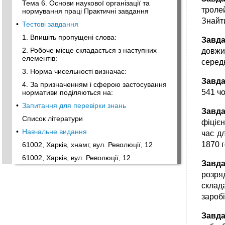
Тема 6. Основи наукової організації та
троле
нормування праці Практичні завдання
Знайт
•
Тестові завдання
1. Впишіть пропущені слова:
Завда
2. Робоче місце складається з наступних
довжи
елементів:
серед
3. Норма чисельності визначає:
Завда
4. За призначенням і сферою застосування
541 чо
нормативи поділяються на:
•
Запитання для перевірки знань
Завда
Список літератури
фіцієн
•
Навчальне видання
час д
1870 г
61002, Харків, хнамг, вул. Революції, 12
61002, Харків, вул. Революції, 12
Завда
розря
склад
зароб
Завда