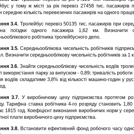
йбус у тому ж місті за рік перевіз 27458 тис. пасажирів п
и середню кількість перевезених пасажирів на одного прац
ння 3.4.
Тролейбус перевіз 50135 тис. пасажирів при серед
­на поїздки одного пасажира 1,62 км. Визначити се
ньооблікового робітника тролейбусного депо.
ння 3.5.
Середньооблікова чисельність робітників під­приєм
л. Визначити середньооблікову чисельність робітників за 1 
ння 3.6.
Знайти середньооблікову чисельність водіїв троле
т використання парку за випуском - 0,89; тривалість ро­боти
ля водіїв складатиме 3,8% від кількості машино-годин у ру
од.
ння 3.7.
У виробничому цеху підприємства протягом роз
ду. Тарифна ставка робітника 4-го розряду стано­вить 1,80
ає 1815 год. Коефіцієнт виконання виробничих норм у се­ре
ітної плати виробничого цеху підприємства.
ння 3.8.
Встановити ефективний фонд робочого часу одног