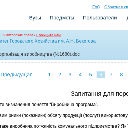
FAQ
Обратная св
Вузы
Предметы
Пользователи
аши авторские права?
Сообщите нам.
ет Городского Хозяйства им. А.Н. Бекетова
 організація виробництва (№1680)
.doc
 Предыдущая
1
2
3
4
5
6
7
8
Запитання для пере
йте визначення поняття “Виробнича програма”.
 вимірники (показники) обсягу продукції (послуг) використо
 таке виробнича потужність комунального підприємства? Як 