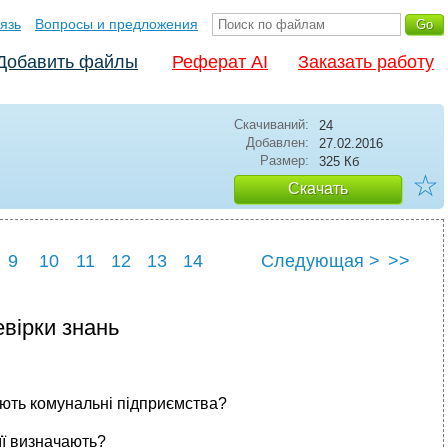
язь
Вопросы и предложения
Добавить файлы
Реферат AI
Заказать работу
Скачиваний:
24
Добавлен:
27.02.2016
Размер:
325 Кб
☆
Скачать
9
10
11
12
13
14
Следующая >
>>
вірки знань
вують комунальні підприємства?
її визначають?