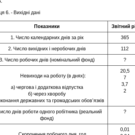
6.
я 6. - Вихідні дані
Показники
Звітний р
1. Число календарних днів за рік
365
2. Число вихідних і неробочих днів
112
3. Число робочих днів (номінальний фонд)
?
20,5
Невиходи на роботу (в днях):
7
3,7
а) чергова і додаткова відпустка
2
б) через хворобу
иконання державних та громадських обов’язків
Число днів роботи одного робітника (реальний
?
фонд)
0,01
Скорочення робочого дня, год.