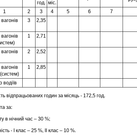
год.
міс.
1
2
3
4
5
6
7
 вагонів
3
2,35
 вагонів
1
2,71
систем)
 вагонів
2
2,52
 вагонів
1
2,85
(систем)
о водіїв
сть відпрацьованих годин за місяць - 172,5 год.
та за:
ту в нічний час – 30 %;
ість - І клас – 25 %, II клас – 10 %.