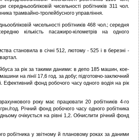
ри середньо­обліковій чисельності робітників 311 чол.
івника трамвайно-тролейбусного управління.
ньообліковій чисельності робітників 468 чол.; середня
редню кількість пасажиро-кілометрів на одно­го
ства становила в січні 512, лютому - 525 і в березні -
квартал.
йбуса за рік за такими даними: в депо 185 машин, кое­
 машини на лінії 17,6 год. за добу; підготовчо-заключний
сі. Ефективний фонд робочого часу одного водія на рік
рахункового року має працювати 20 робітників 4-го
 грн./год. Річний фонд робочого часу одного робітника
дньому очікується на рівні 1,2. Обчислити річний фонд
о робітника у звітному й плановому роках за да­ними