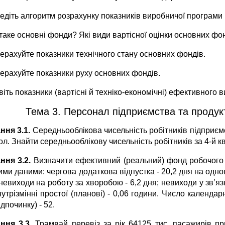
ведіть алгоритм розрахунку показників виробничої програми
таке основні фонди? Які види вартісної оцінки основних фо
рерахуйте показники технічного стану основних фондів.
рерахуйте показники руху основних фондів.
віть показники (вартісні й техніко-економічні) ефективного
Тема 3. Персонал підприємства та продукт
ння 3.1.
Середньооблікова чисельність робітників підприємст
ол. Знайти середньооблікову чисельність робітників за 4-й кв
ння 3.2.
Визначити ефективний (реальний) фонд робо­чого
ими даними: чергова додаткова відпустка - 20,2 дня на одного 
не­виходи на роботу за хворобою - 6,2 дня; невиходи у зв’я
нутрізмінні простої (планові) - 0,06 години. Число календар
ідпочинку) - 52.
ння 3.3
. Трамвай перевіз за рік 64125 тис. пасажирів пр