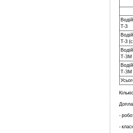
Водій
Т-3
Водій
Т-3 (
Водій
Т-ЗМ
Водій
Т-ЗМ 
Усьог
Кількі
Допла
- робо
- класн