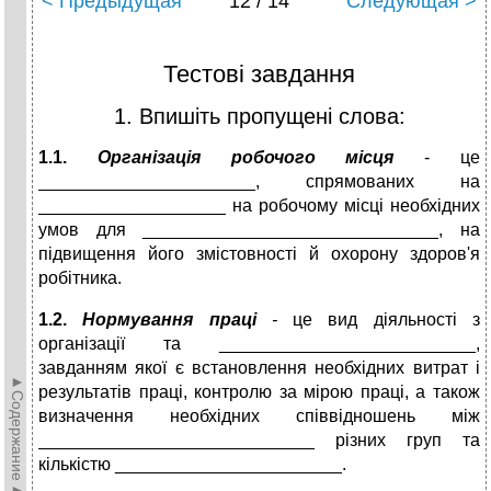
< Предыдущая
12 / 14
Следующая >
Тестові завдання
1. Впишіть пропущені слова:
1.1.
Організація робочого місця
- це
______________________, спрямованих на
___________________ на робочому місці необхідних
умов для ______________________________, на
підвищення його змістовності й охорону здоров'я
робітника.
1.2.
Нормування праці
-
це вид діяльності з
організації та __________________________,
завданням якої є встановлення необхідних витрат і
►Содержание►
результатів праці, контролю за мірою праці, а також
визначення необхідних співвідношень між
____________________________ різних груп та
кількістю _______________________.