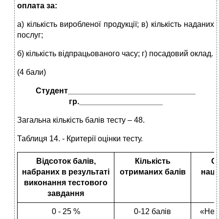
оплата за:
а) кількість виробленої продукції; в) кількість наданих
послуг;
б) кількість відпрацьованого часу; г) посадовий оклад.
(4 бали)
Студент_____________________________
гр.___________________
Загальна кількість балів тесту – 48.
Таблиця 14. - Критерії оцінки тесту.
Відсоток балів,
Кількість
О
набраних в результаті
отриманих балів
нац
виконання тестового
ш
завдання
0 - 25 %
0-12 балів
«Нез