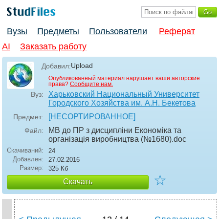
Вузы
Предметы
Пользователи
Реферат
AI
Заказать работу
Upload
Добавил:
Опубликованный материал нарушает ваши авторские
права?
Сообщите нам.
Харьковский Национальный Университет
Вуз:
Городского Хозяйства им. А.Н. Бекетова
[НЕСОРТИРОВАННОЕ]
Предмет:
МВ до ПР з дисципліни Економіка та
Файл:
організація виробництва (№1680)
.doc
Скачиваний:
24
Добавлен:
27.02.2016
Размер:
325 Кб
☆
Скачать