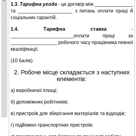
1.3.
Тарифна угода
- це дого­вір між ______________
та ____________________ з питань оплати праці й
соці­альних гарантій.
1.4. Тарифна ставка
-
_______________________оплати праці за
_________________ робочого часу працівника певної
кваліфікації.
(10 балів)
2. Робоче місце складається з наступних
елементів:
а) виробничої площі;
б) допоміжних робітників;
в) пристроїв для зберігання матеріалів та відходів;
г) підйомно-транспортних пристроїв;