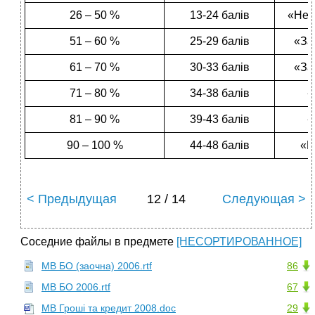
26 – 50 %
13-24 балів
«Нез
51 – 60 %
25-29 балів
«За
61 – 70 %
30-33 балів
«За
71 – 80 %
34-38 балів
«
81 – 90 %
39-43 балів
«
90 – 100 %
44-48 балів
«В
< Предыдущая
12 / 14
Следующая >
Соседние файлы в предмете
[НЕСОРТИРОВАННОЕ]
МВ БО (заочна) 2006.rtf
86
МВ БО 2006.rtf
67
МВ Гроші та кредит 2008.doc
29