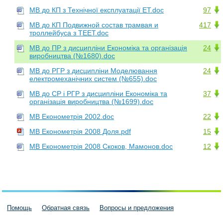
МВ до КП з Технічної експлуатації ЕТ.doc
97
МВ до КП Подвижной состав трамвая и
417
троллейбуса з ТЕЕТ.doc
МВ до ПР з дисципліни Економіка та організація
24
виробництва (№1680).doc
МВ до РГР з дисципліни Моделювання
24
електромеханічних систем (№655).doc
МВ до СР і РГР з дисципліни Економіка та
37
організація виробництва (№1699).doc
МВ Економетрія 2002.doc
22
МВ Економетрія 2008 Доля.pdf
15
МВ Економетрія 2008 Скоков, Мамонов.doc
12
Помощь
Обратная связь
Вопросы и предложения