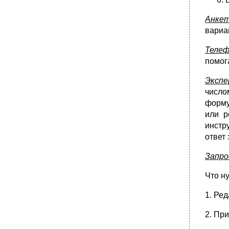
Анкет
вариа
Телеф
помог
Экспе
число
форму
или р
инстру
ответ
Запро
Что н
1. Ре
2. Пр