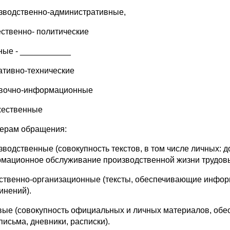
изводственно-административные,
ественно- политические
чные - ___________
ативно-технические
авочно-информационные
жественные
ерам обращения:
изводственные (совокупность текстов, в том числе личных:
мационное обслуживание производственной жизни трудовы
ственно-организационные (тексты, обеспечивающие инфо
инений).
вые (совокупность официальных и личных материалов, об
письма, дневники, расписки).