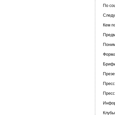
По со
Следу
Кем п
Предм
Поним
Форма
Брифи
Презе
Пресс
Пресс
Инфор
Клубы,