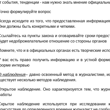
кт события, тенденции - нам нужно знать мнение официальн
Точно формулируйте вопрос
Всегда исходите из того, что предоставленная информация
Они должны быть конкретными и четкими.
Ссылайтесь на пункты закона и оговаривайте сроки предос
будет недоброжелательное отношение со стороны органов
Помните, что и в официальных органах есть творческие исп
У вас есть право получить информацию и в устной форме
форме интервью
д наблюдения
– давно освоенный метод в журналистике, и
уществует несколько методов наблюдения.
Открытое наблюдение. Оно характеризуется тем, что жур
работы
Скрытое наблюдение используется при исследовании к
присутствия до определенного времени журналист не сообщ