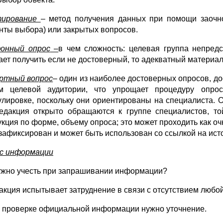
ирование
– метод получения данных при помощи заочно
нты выбора) или закрытых вопросов.
онный опрос
–
в чем сложность: целевая группа непред
ает получить если не достоверный, то адекватный материал
ртный вопрос
– один из наиболее достоверных опросов, до
м целевой аудитории, что упрощает процедуру опро
лировке, поскольку они ориентированы на специалиста. О
едакция открыто обращаются к группе специалистов, той
кция по форме, объему опроса; это может проходить как очн
 зафиксирован и может быть использован со ссылкой на ист
с информации
ужно учесть при запрашивании информации?
дакция испытывает затруднение в связи с отсутствием любо
и проверке официальной информации нужно уточнение.