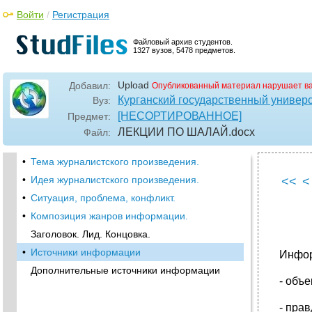
Войти
/
Регистрация
Файловый архив студентов.
1327 вузов, 5478 предметов.
Upload
Добавил:
Опубликованный материал нарушает в
Курганский государственный универ
Вуз:
[НЕСОРТИРОВАННОЕ]
Предмет:
ЛЕКЦИИ ПО ШАЛАЙ
.docx
Файл:
•
Тема журналистского произведения.
•
Идея журналистского произведения.
<<
<
•
Ситуация, проблема, конфликт.
•
Композиция жанров информации.
Заголовок. Лид. Концовка.
•
Источники информации
Инфор
Дополнительные источники информации
- объ
- пра