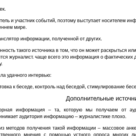
ек.
тель и участник событий, поэтому выступает носителем ин
еннем мире.
анслятор информации, полученной от других.
нность такого источника в том, что он может раскрыться или
ится журналист. чаще всего это информация о фактических д
у.
ла удачного интервью:
товка к беседе, контроль над беседой, стимулирование бес
Дополнительные источн
орная информация – та, которую мы получаем от ауд
инимает аудитория информацию – журналистике плохо.
из методов получения такой информации – массовое анке
твенного мнения с помощью устного опроса многих ли