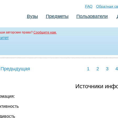
FAQ
Обратная св
Вузы
Предметы
Пользователи
аши авторские права?
Сообщите нам.
ситет
 Предыдущая
1
2
3
4
Источники инф
мация:
ективность
вдивость