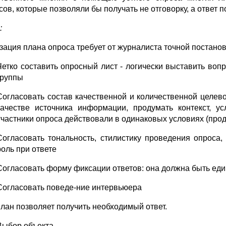
ов, которые позволяли бы получать не отговорку, а ответ п
:
зация плана опроса требует от журналиста точной постанов
Четко составить опросный лист - логически выставить воп
группы
Согласовать состав качественной и количественной целевой
качестве источника информации, продумать контекст, у
участники опроса действовали в одинаковых условиях (проду
Согласовать тональность, стилистику проведения опроса,
роль при ответе
Согласовать форму фиксации ответов: она должна быть еди
Согласовать поведе-ние интервьюера
план позволяет получить необходимый ответ.
Выбор объекта.