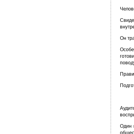
Челов
Свиде
внутр
Он тр
Особе
готов
повод
Прави
Подго
Аудит
воспр
Один 
общес