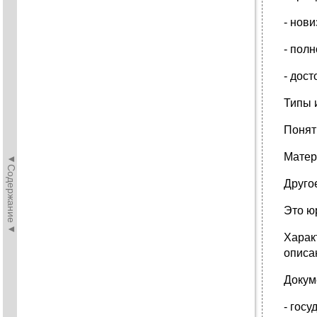
- нови
- полн
- дос
Типы 
Понят
Матер
◄Содержание◄
Друго
Это ю
Харак
описа
Докум
- гос