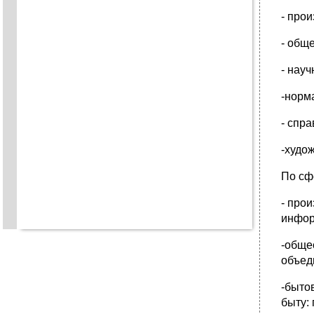
- про
- общ
- нау
-норм
- спр
-худо
По сф
- про
инфор
-обще
объед
-быто
быту: 