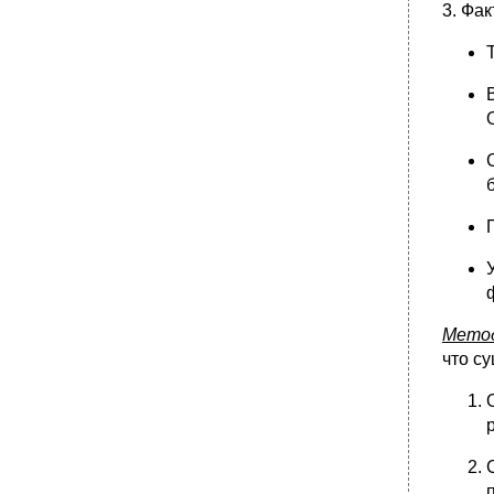
3. Фа
Мето
что с