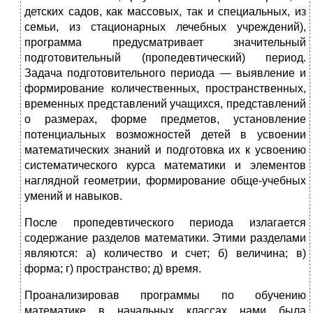
детских садов, как массовых, так и специальных, из
семьи, из стационарных лечебных учреждений),
программа пред­усматривает значительный
подготовительный (пропедевтический) период.
Задача подготовительного периода — выявление и
формирование количе­ственных, пространственных,
временных представлений учащих­ся, представлений
о размерах, форме предметов, установление
потенциальных возможностей детей в усвоении
математических знаний и подготовка их к усвоению
систематического курса математики и элементов
наглядной геометрии, формирование обще-учебных
умений и навыков.
После пропедевтического периода излагается
содержание раз­делов математики. Этими разделами
являются: а) количество и счет; б) величина; в)
форма; г) пространство; д) время.
Проанализировав программы по обучению
математике в начальных классах нами была