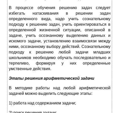
В процессе обучения решению задач следует
избегать натаски­вания в решении задач
определенного вида, надо учить сознатель­ному
подходу к решению задач, учить ориентироваться в
опреде­ленной жизненной ситуации, описанной в
задаче, учить осознан­ному выделению данных и
искомого задачи, установлению взаимо­связи между
ними, осознанному выбору действий. Сознательному
подходу к решению любой задачи младших
школьников необходимо обучать последовательно и
тер­пеливо, формируя у них определенные
умственные действия.
Этапы решения арифметической задачи
В методике работы над любой арифметической
задачей можно выделить следующие этапы:
1) работа над содержанием задачи;
2) поиск решения задачи;