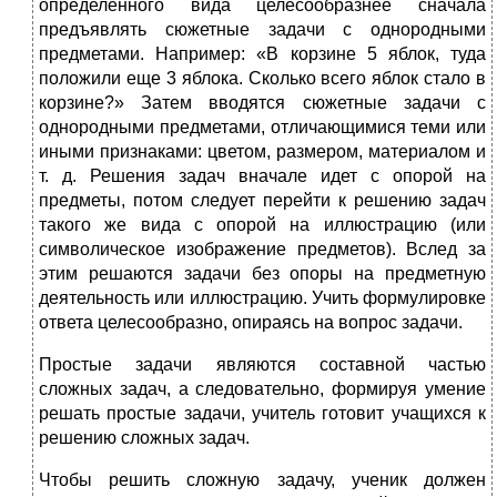
определен­ного вида целесообразнее сначала
предъявлять сюжетные задачи с однородными
предметами. Например: «В корзине 5 яблок, туда
положили еще 3 яблока. Сколько всего яблок стало в
корзине?» Затем вводятся сюжетные задачи с
однородными предметами, от­личающимися теми или
иными признаками: цветом, размером, материалом и
т. д. Решения задач вначале идет с опорой на
предметы, потом следует перейти к решению задач
такого же вида с опорой на иллюстрацию (или
символическое изображение предметов). Вслед за
этим решаются задачи без опоры на предметную
деятельность или иллюстрацию. Учить формулировке
ответа целесообразно, опираясь на вопрос задачи.
Простые задачи являются составной частью
сложных задач, а следовательно, формируя умение
решать простые задачи, учитель готовит учащихся к
решению сложных задач.
Чтобы решить сложную задачу, ученик должен