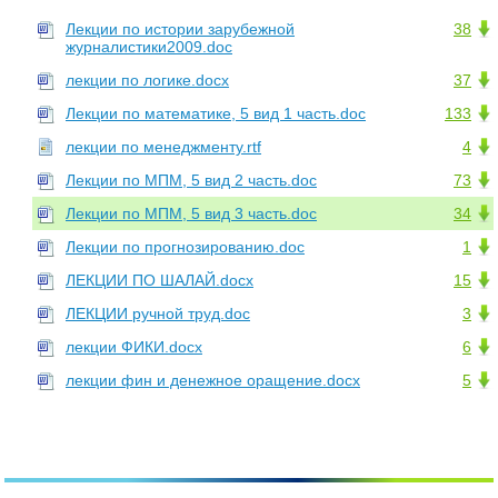
Лекции по истории зарубежной
38
журналистики2009.doc
лекции по логике.docx
37
Лекции по математике, 5 вид 1 часть.doc
133
лекции по менеджменту.rtf
4
Лекции по МПМ, 5 вид 2 часть.doc
73
Лекции по МПМ, 5 вид 3 часть.doc
34
Лекции по прогнозированию.doc
1
ЛЕКЦИИ ПО ШАЛАЙ.docx
15
ЛЕКЦИИ ручной труд.doc
3
лекции ФИКИ.docx
6
лекции фин и денежное оращение.docx
5