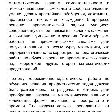
математическим знаниям, самостоятельности и
гибкости мышления, смекалки и со­образительности,
умения делать простейшие обобщения, доказывать
правильность тех или иных суждений. В процессе
решения арифметической задачи учащиеся
совершенствуют свои навыки вычисления: сложения
и вычитания, умножения и деления. Таким образом,
работая над арифметическими задачами, дети
получают знания по всему курсу математики, что
определяет главенство
коррекционно-педагогической
работы по обучению решения арифметических задач
над коррекцией других сторон математических
представлений.
Поэтому коррекционно-педагогическая работа по
обучению решения арифметических задач должна
быть разграничена на разделы, в которых дети
приобретают различные математические знания: о
количестве, форме, величине, о пространстве и
времени. Эти разделы должны преподаваться от
простого к сложному, от знакомого к незнакомому.