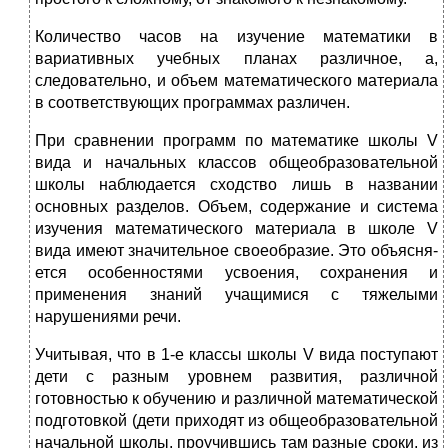
Количество часов на изучение математики в
вариативных учеб­ных планах различное, а,
следовательно, и объем математического материала
в соответствующих программах различен.
При сравнении программ по математике школы V
вида и начальных классов общеобразовательной
школы на­блюдается сходство лишь в названии
основных разделов. Объем, содержание и система
изучения математического материала в школе V
вида имеют значительное своеобразие. Это объясня­
ется особенностями усвоения, сохранения и
применения знаний учащимися с тяжелыми
нарушениями речи.
Учитывая, что в 1-е классы школы V вида поступают
дети с разным уровнем развития, различной
готовностью к обуче­нию и различной математической
подготовкой (дети приходят из общеобразовательной
начальной школы, проучившись там разные сроки, из