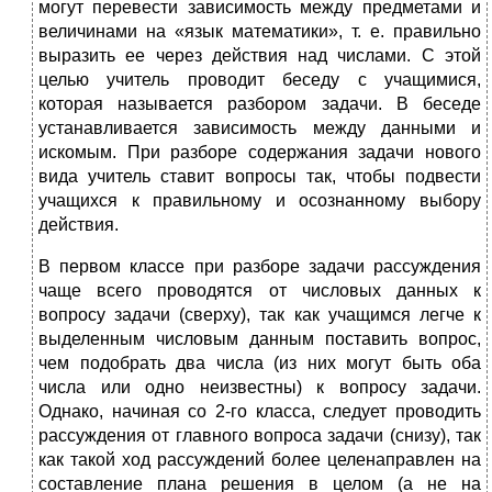
могут перевести зависимость между предметами и
величинами на «язык математики», т. е. правильно
выразить ее через действия над числами. С этой
целью учитель проводит беседу с учащимися,
которая называется разбором задачи. В беседе
устанавливается зависимость между данными и
искомым. При разборе содержания задачи нового
вида учитель ставит вопросы так, чтобы подвести
учащихся к правильному и осознанному выбору
действия.
В первом классе при разборе задачи рас­суждения
чаще всего проводятся от числовых данных к
вопросу задачи (сверху), так как учащимся легче к
выделенным числовым данным поставить вопрос,
чем подобрать два числа (из них могут быть оба
числа или одно неизвестны) к вопросу задачи.
Однако, начиная со 2-го класса, следует проводить
рассуждения от главного вопроса задачи (снизу), так
как такой ход рассуждений более целенаправлен на
составление плана решения в целом (а не на