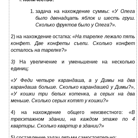
задача на нахождение суммы:
«У Олега
было двенадцать яблок и шесть груш.
Сколько фруктов было у Олега?».
2) на нахождение остатка:
«На тарелке лежало пять
конфет. Две конфе­ты съели. Сколько конфет
осталось на тарелке?»
3)
На увеличение и уменьшение на несколько
единиц:
«У Феди четыре карандаша, а у Димы на два
карандаша больше. Сколько карандашей у Димы?»,
«У кошки три белых котенка, а серых на два
меньше. Сколь­ко серых котят у кошки?»
4) на нахождение общего неизвестного:
«В
трехэтажном здании, на каждом этаже по 4
квартиры. Сколько квартир в здании?»
5) составление задач детьми самостоятельно: