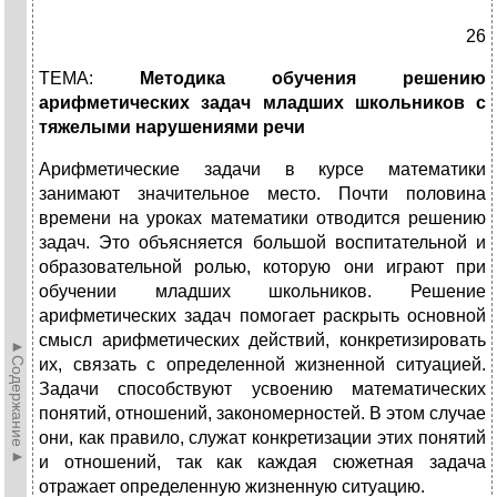
26
ТЕМА:
Методика обучения решению
арифметических задач младших школьников с
тяжелыми нарушениями речи
Арифметические задачи в курсе математики
занимают значительное место. Почти половина
времени на уроках математики отводится решению
задач. Это объясняется большой воспитательной и
образовательной ролью, которую они играют при
обучении младших школьников. Решение
арифметических задач помогает раскрыть основной
смысл арифметических действий, конкретизировать
►Содержание►
их, связать с определенной жизненной ситуацией.
Задачи способствуют усвое­нию математических
понятий, отношений, закономерностей. В этом случае
они, как правило, служат конкретизации этих поня­тий
и отношений, так как каждая сюжетная задача
отражает определенную жизненную ситуацию.