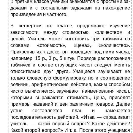
В третьем классе ученики знакомятся с простыми за­
дачами и с составными задачами на нахождение
произведения и частного.
В четвертом же классе продолжают изучение
зависимости между стоимостью, количеством и
ценой. Учитель может изготовить три таблички со
словами «стоимость», «цена», «количество».
Прикрепив их к до­ске, он помещает под ними числа,
например: 15 р., 3 р., 5 штук. Порядок расположения
табличек и соответствующих чисел следует менять
относительно друг друга. Учащие­ся заучивают не
только словесную формулировку, но и соотношение
величин, арифметические действия, каким способом
число вычисляется, заучивают наименования чисел,
которыми выражаются стоимость, цена, приводят
примеры названий и цен различных товаров. Далее
устно составляется план и намечается
последователь­ность действий. «Итак, — спрашивает
учитель, — какой первый вопрос? Какое действие?
Какой второй вопрос?» И т. д. После этого учащимся