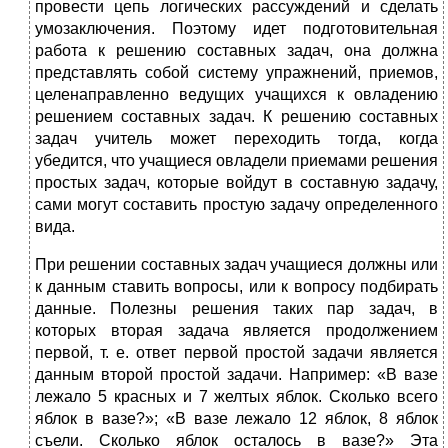
провести цепь логических рассуждений и сделать
умозаключения. Поэтому идет подготовительная
работа к решению составных задач, она должна
представлять собой систему упражнений, приемов,
целенаправлен­но ведущих учащихся к овладению
решением составных задач. К решению составных
задач учитель может переходить тогда, когда
убедится, что учащиеся овладели приемами решения
про­стых задач, которые войдут в составную задачу,
сами могут соста­вить простую задачу определенного
вида.
При решении составных задач учащиеся должны или
к данным ставить вопросы, или к вопросу подбирать
данные. Полезны решения таких пар задач, в
которых вторая задача яв­ляется продолжением
первой, т. е. ответ первой простой задачи яв­ляется
данным второй простой задачи. Например: «В вазе
лежало 5 красных и 7 желтых яблок. Сколько всего
яблок в вазе?»; «В вазе лежало 12 яблок, 8 яблок
съели. Сколько яблок осталось в вазе?» Эта