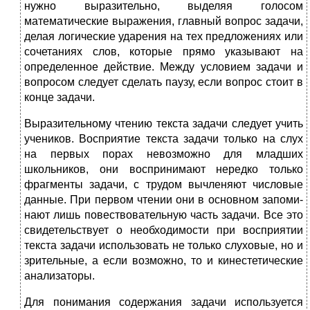
нужно выразительно, вы­деляя голосом
математические выражения, главный вопрос зада­чи,
делая логические ударения на тех предложениях или
сочета­ниях слов, которые прямо указывают на
определенное действие. Между условием задачи и
вопросом следует сделать паузу, если вопрос стоит в
конце задачи.
Выразительному чтению текста задачи следует учить
учеников. Восприятие текста задачи только на слух
на первых порах невозможно для младших
школьников, они вос­принимают нередко только
фрагменты задачи, с трудом вычленя­ют числовые
данные. При первом чтении они в основном запоми­
нают лишь повествовательную часть задачи. Все это
свидетельст­вует о необходимости при восприятии
текста задачи использовать не только слуховые, но и
зрительные, а если возможно, то и кинестетические
анализаторы.
Для понимания содержания задачи используется