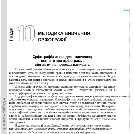
Розділ
МЕТОДИКА ВИВЧЕННЯ
ОРФОГРАФІЇ
Орфографія як предмет вивчення;
поняття про орфограму;
лінгвістична природа написань
Повноцінній реалізації комунікативної функції мови сприяє унормованість
її правопису. Будь-які порушення правил написання ускладнюють спілкування
між людьми, негативно впливають на культуру писемного мовлення. Звідси
важлива роль вивчення орфографії в школі, вироблення в учнів орфографічних
навичок, починаючи з 1 класу.
Для розуміння сучасної методики навчання молодших школярів правопису
необхідно знати її лінгвістичні засади, а саме — теоретичні узагальнення в
галузі орфографії української літературної мови.
Підорфографієюрозуміють:а)системуоднаковихнаписань,якувикористовуютьуписемномумо
►Содержание►
забезпечують однакові написання. Орфографія має особливе соціальне значення.
Вона cтосується інтересів усього суспільства і тому є предметом постійної уваги
і турботи мовознавців, які досліджують проблеми культури мовлення. Не втрачає
актуальності і методична проблема формування в учнів загальноосвітньої школи
орфографічної грамотності, оскільки оволодіння нормами писемного мовлення є
одним із найважливіших завдань вивчення мови, необхідною складовою мовної
освіти школярів і важливим засобом піднесення культури їхнього писемного
спілкування.
Відомо, що орфографія української мови ґрунтується на чотирьох принци-
пах:
фонетичному, морфологічному, історико-традиційному
та
ідеографічному
(смисловому).
На їх основі установлюються орфографічні правила.