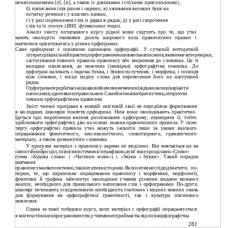
ненаголошеними [е], [и], а також із дзвінкими і глухими приголосними);
б) написання слів разом і окремо; в) уживання великих букв на
початку речення і у власних назвах;
г) у разі перенесення слів із рядка в рядок; д) у разі скорочення
слів та їх сполук (
ВНЗ, фізхвилинка
тощо).
Аналіз змісту початкового курсу рідної мови свідчить про те, що учні
мають оволодіти знаннями досить широкого кола правописних правил і
навчитися орієнтуватись у різних орфограмах.
Саме
орфограма
є основною одиницею орфографії. У сучасній методичній
літературіішкільнійпрактиціорфограмоюназиваютьнаписання,якевимагаєперевірки,
застосування певного правила правопису або звернення до словника. Це ті
випадки написання, де можлива (імовірна) орфографічна помилка. До
орфограм належать і окрема буква, і буквосполучення, і морфема, і позиція
між словами, і місце поділу слова для перенесення його на наступний
рядок.
Орфограмапередбачаєзаоднаковоївимовинеменшніждваможливіваріанти
написання,однезякихєправильним.Самейогомаєвибратиучень,оперуючи
певним орфографічним правилом.
Зміст чинної програми в мовній змістовій лінії не передбачає формування
в молодших школярів поняття
орфограма
. Ним вони оволодівають практично.
Ідеться про вироблення вміння розпізнавати орфограму, перевіряти її, тобто
здійснювати орфографічну дію на основі знання правописного правила. У свою
чергу орфографічні правила учні можуть засвоїти лише за умови якісного
опрацювання фонетичного, лексикологічного, словотвірного, граматичного
матеріалу, а також розвинутого словника.
У програмі матеріал з правопису окремо не виділено. Він вивчається не як
самостійнийрозділ,зісвоєюсистемоюіспецифікою,аузв’язкузрозділами«Слово»
(теми «Будова слова» і «Частини мови») і «Звуки і букви». Такий порядок
навчання
правописумаєякпозитивні,такінегативністорони.Якпозитивнеслідвідзначити, по-
перше, те, що паралельне опрацювання правопису і морфеміки, морфології,
фонетики й графіки забезпечує оволодіння учнями різними видами мовного
аналізу, необхідного для правильного написання слів з орфограмами. По-друге,
школярі починають усвідомлювати необхідність глибоких і міцних мовних знань
для формування як орфографічної грамотності, так і культури писемного
мовлення.
Однак за такої побудови курсу, коли матеріал з орфографії опрацьовується
в контекстііншихпрограмовихтем,учняминесприймаєтьсяціліснаорфографічна
281