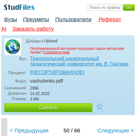
Вузы
Предметы
Пользователи
Реферат
AI
Заказать работу
Upload
Добавил:
Опубликованный материал нарушает ваши авторские
права?
Сообщите нам.
Тернопольский национальный
Вуз:
педагогический университет им. В. Гнатюка
[НЕСОРТИРОВАННОЕ]
Предмет:
vashulenko
.pdf
Файл:
Скачиваний:
2996
Добавлен:
14.02.2016
Размер:
3 Мб
☆
Скачать
< Предыдущая
50 / 66
Следующая >