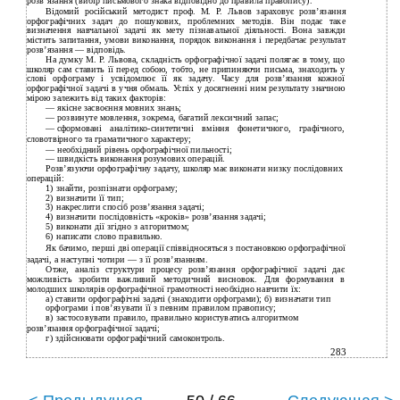
розв’язання (вибір письмового знака відповідно до правила правопису).
Відомий російський методист проф. М. Р. Львов зараховує розв’язання
орфографічних задач до пошукових, проблемних методів. Він подає таке
визначення навчальної задачі як мету пізнавальної діяльності. Вона завжди
містить запитання, умови виконання, порядок виконання і передбачає результат
розв’язання — відповідь.
На думку М. Р. Львова, складність орфографічної задачі полягає в тому, що
школяр сам ставить її перед собою, тобто, не припиняючи письма, знаходить у
слові орфограму і усвідомлює її як задачу. Часу для розв’язання кожної
орфографічної задачі в учня обмаль. Успіх у досягненні ним результату значною
мірою залежить від таких факторів:
—
якісне засвоєння мовних знань;
—
розвинуте мовлення, зокрема, багатий лексичний запас;
—
сформовані
аналітико-синтетичні вміння фонетичного, графічного,
словотвірного та граматичного характеру;
—
необхідний рівень орфографічної пильності;
—
швидкість виконання розумових операцій.
Розв’язуючи орфографічну задачу, школяр має виконати низку послідовних
операцій:
1)
знайти, розпізнати орфограму;
2)
визначити її тип;
3)
накреслити спосіб розв’язання задачі;
4)
визначити послідовність «кроків» розв’язання задачі;
5)
виконати дії згідно з алгоритмом;
6)
написати слово правильно.
Як бачимо, перші дві операції співвідносяться з постановкою орфографічної
задачі, а наступні чотири — з її розв’язанням.
Отже, аналіз структури процесу розв’язання орфографічної задачі дає
можливість зробити важливий методичний висновок. Для формування в
молодших школярів орфографічної грамотності необхідно навчити їх:
а) ставити орфографічні задачі (знаходити орфограми); б) визначати тип
орфограми і пов’язувати її з певним правилом правопису;
в) застосовувати правило, правильно користуватись алгоритмом
розв’язання орфографічної задачі;
г) здійснювати орфографічний самоконтроль.
283