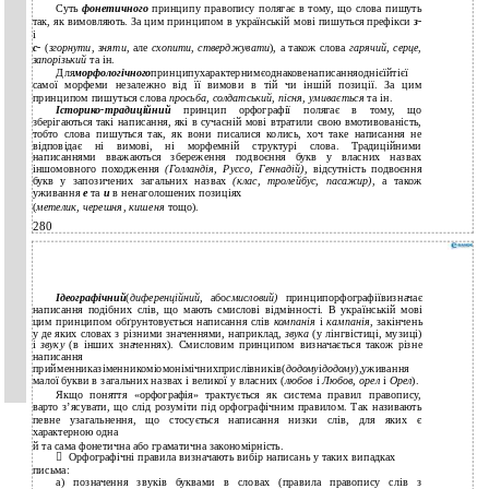
Суть
фонетичного
принципу правопису полягає в тому, що слова пишуть
так, як вимовляють. За цим принципом в українській мові пишуться префікси
з-
і
с-
(
згорнути
,
зняти
, але
схопити
,
стверджувати
), а також слова
гарячий
,
серце
,
запорізький
та ін.
Для
морфологічного
принципухарактернимєоднаковенаписанняоднієїйтієї
самої морфеми незалежно від її вимови в тій чи іншій позиції. За цим
принципом пишуться слова
просьба, солдатський, пісня, умивається
та ін.
Історико-традиційний
принцип орфографії полягає в тому, що
зберігаються такі написання, які в сучасній мові втратили свою вмотивованість,
тобто слова пишуться так, як вони писалися колись, хоч таке написання не
відповідає ні вимові, ні морфемній структурі слова. Традиційними
написаннями вважаються збереження подвоєння букв у власних назвах
іншомовного походження
(Голландія, Руссо, Геннадій),
відсутність подвоєння
букв у запозичених загальних назвах
(клас, тролейбус, пасажир)
, а також
уживання
е
та
и
в ненаголошених позиціях
(
метелик, черешня, кишеня
тощо).
280
Ідеографічний
(
диференційний,
або
смисловий)
принципорфографіївизначає
написання подібних слів, що мають смислові відмінності. В українській мові
цим принципом обґрунтовується написання слів
компанія
і
кампанія
, закінчень
у де­ яких словах з різними значеннями, наприклад,
звука
(у лінгвістиці, музиці)
і
звуку
(в інших значеннях). Смисловим принципом визначається також різне
написання
прийменниказіменникоміомонімічнихприслівників(
додому
і
додому
),уживання
малої букви в загальних назвах і великої у власних (
любов
і
Любов, орел
і
Орел
).
Якщо поняття «орфографія» трактується як система правил правопису,
варто з’ясувати, що слід розуміти під орфографічним правилом. Так називають
певне узагальнення, що стосується написання низки слів, для яких є
характерною одна
й
та сама фонетична або граматична закономірність.

Орфографічні правила визначають вибір написань у таких випадках
­письма:
а) позначення звуків буквами в словах (правила правопису слів з