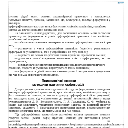
система рідної мови, основні закономірності правопису, а засвоюються
ізольовані поняття, правила, написання. Це, безперечно, гальмує формування у
школярів
орфографічнихнавичок,спричинюєбезсистемністьїхніхзнаньівмінь,послаблює
інтерес до вивчення правил написання слів.
Як зазначають лінгводидактики, для досягнення основної мети засвоєння
правопису — формування в учнів орфографічної грамотності — необхідно
розв’язати такі завдання:
— забезпечити засвоєння школярами основних орфографічних понять і пра-
вил;
—
розвинути в учнів орфографічну пильність (здатність розпізнавати
орфограми як у написаних, так і у сприйнятих на слух словах);
—
виробити на основі теоретичних знань практичні правописні вміння;
—
домогтися запам’ятовування написання слів з орфограмами, які не
перевіряються;
—
виховативучнівпотребузвертатисявразінеобхідностідоорфографічного
словника, озброїти їх уміннями користуватися таким словником;
—
сформувати в дітей навички самоконтролю і виправлення допущених
під час письма орфографічних помилок.
Психологічні основи
методики навчання орфографії
Для розуміння сучасного методичного підходу до формування в молодших
школярів орфографічної грамотності, крім лінгвістичних, необхідно розглянути
його психологічні основи, а саме — структуру орфографічної дії як розумової,
яка проходить шлях від усвідомлення до повної автоматизації. Аналіз праць
ученихпсихологів Д. Н. Богоявленського, П. Я. Гальперіна, С. Ф. Жуйкова та
інших дає можливість трактувати правописну навичку як кінцевий продукт
мислення, свідомого й багаторазового повторення певних взаємозумовлених
психофізіологічних актів, що мають місце під час письма.
Під орфографічною грамотністю розуміють уміння правильно вживати
графічні засоби (букви, дефіс, пропуск, контакт) для відтворення усного
мовлення на
письмівідповіднодоприйнятихправилправопису.Розрізняютьдвавидиорфографічноїграмотності
в
учнів лише відносну орфографічну грамотність, оскільки на уроках рідної