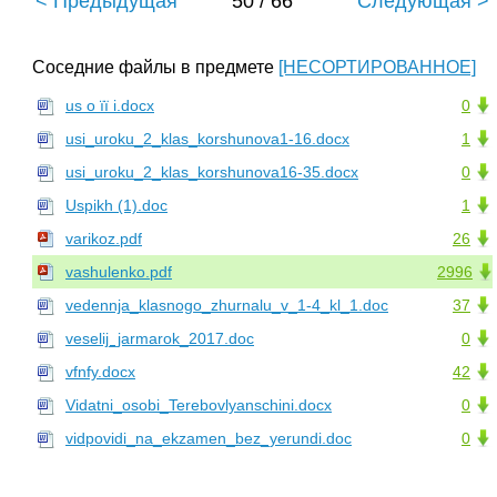
< Предыдущая
50 / 66
Следующая >
Соседние файлы в предмете
[НЕСОРТИРОВАННОЕ]
us о її і.docx
0
usi_uroku_2_klas_korshunova1-16.docx
1
usi_uroku_2_klas_korshunova16-35.docx
0
Uspikh (1).doc
1
varikoz.pdf
26
vashulenko.pdf
2996
vedennja_klasnogo_zhurnalu_v_1-4_kl_1.doc
37
veselij_jarmarok_2017.doc
0
vfnfy.docx
42
Vidatni_osobi_Terebovlyanschini.docx
0
vidpovidi_na_ekzamen_bez_yerundi.doc
0