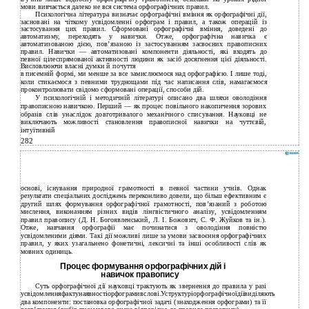
мови вивчається далеко не вся система орфографічних правил.
Психологічна література визначає орфографічні вміння як орфографічні дії,
засновані на чіткому усвідомленні орфограм і правил, а також операцій із
застосування цих правил. Сформовані орфографічні вміння, доведені до
автоматизму, переходять у навички. Отже, орфографічна навичка є
автоматизованою дією, пов’язаною із застосуванням засвоєних правописних
правил. Навички — автоматизовані компоненти діяльності, які входять до
певної цілеспрямованої активності людини як засіб досягнення цієї діяльності.
Висловлюючи власні думки й почуття
в
писемній формі, ми менше за все замислюємося над орфографією. І лише тоді,
коли стикаємося з певними труднощами під час написання слів, намагаємося
проконтролювати свідомо сформовані операції, способи дій.
У
психологічній і методичній літературі описано два шляхи оволодіння
правописною навичкою. Перший — як процес повільного накопичення зорових
образів слів унаслідок довготривалого механічного списування. Науковці не
виключають можливості становлення правописної навички на чуттєвій,
інтуїтивній
282
основі, існування природної грамотності в певної частини учнів. Однак
результати спеціальних досліджень переконливо довели, що більш ефективним є
другий шлях формування орфографічної грамотності, пов’язаний з роботою
мислення, виконанням­ різних видів лінгвістичного аналізу, усвідомленням
правил правопису (Д. Н. Богоявленський, Л. І. Божович, С. Ф. Жуйков та ін.).
Отже, навчання орфографії має починатися з оволодіння повністю
усвідомленими діями. Такі дії можливі лише за умови засвоєння орфографічних
правил, у яких узагальнено фонетичні, лексичні та інші особливості слів як
мовних одиниць.
Процес формування орфографічних дій і
навичок правопису
Суть орфографічної дії науковці трактують як звернення до правила у разі
усвідомленняфактунаявностіорфограмивслові.Уструктуріорфографічноїдіївиділяють
два компоненти: постановка орфографічної задачі (знаходження орфограми) та її