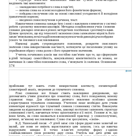
У
структурі лексичної мовленнєвої навички сучасні
вчені-методисти
виділяють такі компоненти:
—
знаходження потрібного слова в пам’яті;
—
вимова слова на основі володіння його фонетичною формою;
—
побудова сполучення слів на основі смислової узгодженості й володіння
граматичною нормою;
—
введення словосполучення в речення, текст.
Накопичення словника завжди було і нині є важливим елементом у системі­
роботи з розвитку мовлення школярів. Методика ознайомлення учнів з новими
словами докладно описана в різних методичних посібниках і розглянута нами.
Цілком зрозуміло, що від технології засвоєння слова залежатиме міцність його
запам’ятовування,легкістьздійсненняпошукулексичноїодиниціпідчаспобудови
усного чи писемного висловлювання.
Науковці радять супроводжувати пояснення, розкриття смислового
значення слова використанням наочності, мотивуючи це посиленням упливу на
сприймання образу слова разом з його предметним значенням.
Учитель початкових класів має постійно пам’ятати про те, що сформувати
в дітей читацьку самостійність, комунікативну компетентність не можна, не
навчивши їх самостійно пояснювати слова, з’ясовувати їх значення. Основними
174
прийомами тут мають стати використання контексту, елементарний
словотвірний аналіз, звернення до тлумачного словника.
Різні словники все більше стають важливими довідниками, що
допомагають учням дізнатися про семантику слова, його походження, вимову
і правопис тощо. Для збагачення дитячого мовлення особливо цінним
є користування тлумачним словником. Учителеві лише необхідно дати учням
елементарні відомості про тлумачний словник і словникову статтю. Виконуючи
завдання на відшукання певного слова, школярі поступово засвоюють структуру
словникової статті, навчаються точно орієнтуватися в її змісті. Головне ж те, що
вони бачать, як слово вживається в мовленнєвій практиці: у словосполученні,
реченні, зв’язному висловлюванні. Слово стає зрозумілим, «своїм».
К.Д. Ушинський писав: «У дітей запас слів і форм рідної мови зазвичай не
малий, але вони не вміють користуватися цим запасом, і ось ця навичка
відшукувати швидко й точно в пам’яті потрібну форму є однією
з найважливіших умов розвитку дару слова. Учитель має дати дітям цю