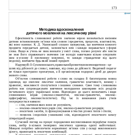
173
Методика вдосконалення
дитячого мовлення на лексичному рівні
Ефективність словникової роботи значною мірою визначається вмінням
дитини встановлювати зв’язки між словом і предметом, процесом, властивістю,
які воно називає. К. Д. Ушинський слушно зауважував, що вивчення кожного
предмета передається дитині, засвоюється нею і завжди виражається у формі
слова. Якщо ж учень не звик вникати у зміст слова, погано розуміє або зовсім
не знає його справжнього значення і не володіє навичками вільно оперувати
ним в усному й писемному мовленні, то завжди страждатиме від цього
недоліку, вивчаючи будь-який інший предмет.
НадумкуВ.О.Сухомлинського,правильнийрозвитокмовленнядитини—це
шлях від дійсності до слова і, навпаки, від слова до дійсності. Видатний педагог
не тільки пристрасно пропагував, а й організовував подорожі дітей до джерел
живого слова.
Об’єктом словникової роботи є слово як складна й багатогранна мовна
одиниця, що охоплює лексичне значення, граматичні властивості, вимову і
правопис, можливості сполучатися з іншими словами. Саме тому словникова
робота має супроводжувати вивчення молодшими школярами всіх розділів
початкового курсу української мови. Відповідно до цього визначають і види
словникових вправ (лексико-семантичні, лексико-граматичні, лексико-
орфографічні, лексикостилістичні). Під час їх виконання увага учнів
зосереджується навколо:
—
слів, значення яких вони не розуміють;
—
лексико-семантичних
рядів слів; лексико-граматичних розрядів;
—
лексичних засобів, їх функціонування в текстах різних типів і стилів;
—
помилок і недоліків у вживанні слів, відповідності лексичного запасу
літературній нормі.
Сучасний погляд на процес породження висловлювання передбачає пошук
слова, вибір із кількох імовірних лексичних одиниць однієї найточнішої.
Мовцеві потрібно забезпечити нормативні зв’язки слів у складі мовленнєвого
цілого, правильність лексичних комбінацій.