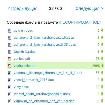
< Предыдущая
32 / 66
Следующая >
Соседние файлы в предмете
[НЕСОРТИРОВАННОЕ]
us о її і.docx
0
usi_uroku_2_klas_korshunova1-16.docx
1
usi_uroku_2_klas_korshunova16-35.docx
0
Uspikh (1).doc
1
varikoz.pdf
26
vashulenko.pdf
2996
vedennja_klasnogo_zhurnalu_v_1-4_kl_1.doc
37
veselij_jarmarok_2017.doc
0
vfnfy.docx
42
Vidatni_osobi_Terebovlyanschini.docx
0
vidpovidi_na_ekzamen_bez_yerundi.doc
0