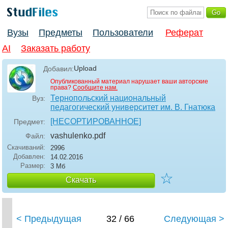
Вузы
Предметы
Пользователи
Реферат
AI
Заказать работу
Upload
Добавил:
Опубликованный материал нарушает ваши авторские
права?
Сообщите нам.
Тернопольский национальный
Вуз:
педагогический университет им. В. Гнатюка
[НЕСОРТИРОВАННОЕ]
Предмет:
vashulenko
.pdf
Файл:
Скачиваний:
2996
Добавлен:
14.02.2016
Размер:
3 Мб
☆
Скачать
< Предыдущая
32 / 66
Следующая >