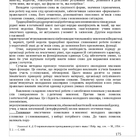
навичку, водночас, збагачуючи поступово розумовий запас, розвивати в дітях
чуття мови, яке вгадує, що форма не та, яка потрібна»
1
.
Виходячи з розуміння слова як сукупності форми, значення і призначення,
всю роботу над ним слід організовувати, забезпечивши засвоєння «формальної»
правильності слова, його семантики, різноманітних смислових зв’язків слова
з іншими словами, співвіднесеності слова з мовленнєвою ситуацією.
Традиційнийпідхіддоорганізаціїроботинадзасвоєннямновихслівнауроках
рідної мови в початковій школі сьогодні нерідко кваліфікують як такий, що має
істотні недоліки. Першим із них називають «нав’язування» учням нових
лексичних одиниць, не актуальних у момент їх засвоєння. Другим недоліком
є пасивний
характерзапам’ятовуванняновихслівбезвикористовуванняїху мовленнєвійпрактиці.
І, нарешті, третій недолік традиційної практики словникової роботи полягає
у недостатній увазі до зв’язків слова, до засвоєння його призначення, функції.
Отже, напрошується висновок про необхідність оновлення підходу до
організації роботи на лексичному рівні, про надання їй ситуативного характеру,
коли слово засвоюється як функціональна одиниця. Слід забезпечити умови, за
яких би учні відчували потребу вжити певне слово для вираження власних
думок і почуттів.
Сучасна методика пропонує технологію цілісного оволодіння лексикою
через функцію. Це означає, що передусім необхідно викликати в учнів бажання
брати участь у спілкуванні, обговоренні. Цього можна досягти за умови
тематичного принципу добору лексичного матеріалу, організації ситуативного
засвоєння слів та їх зв’язків з іншими словами. Тематичні групи слів легше
запам’ятовуються молодшими школярами і сприяють виробленню в них умінь
правильно вживати лексичні одиниці в різних умовах спілкування.
Важливою складовою лексичної роботи є запобігання помилкам у вживанні
слів і виправлення їх у дитячому мовленні. Причин таких помилок
і неточностей декілька. Це і бідність словника молодшого школяра, і неволодіння
синонімікою,
нерозумінняпереносногозначенняслів,обмеженийжиттєвийі мовленнєвийдосвід
учня, а також негативний (інтерферуючий) вплив мовного оточення тощо.
Типовими лексичними помилками в мовленні молодших школярів
є помилки у слововживанні, у виборі потрібного слова. До таких помилок
належать пору-
Ушинский К. Д
. О первоначальном преподавании русского языка // Избр. пед. соч. — М., 1954.
—
1
Т. 2. — С. 689.
175