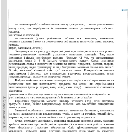
—
словотворчий(сприйнявшисловонаслух,наприклад,
книга
,ученьназиває
низку слів, що перебувають із поданим словом у словотворчих зв’язках:
книжка,
книжечка, книжковий
);
—
смисловий (учень усвідомлює зв’язки між явищами, названими
певними словами, і тому на
слово-стимул
сніг
називає низку слів:
зима, валянки,
ковзани,
мороз, кататися, ліпити
)
.
Заслуговують на увагу дослідницькі дані про співвідношення слів різних
лексико-граматичних категорій у словнику молодших школярів. Так, якщо
іменників і дієслів приблизно порівну (близько 42 %), то прикметники
становлять лише 3—4 % їхнього словникового запасу. Серед іменників
переважають слова з конкретним значенням (назви предметів, рослин, тварин,
явищ природи, видів транспорту та ін.) Абстрактні іменники становлять лише 1
% від загальної кількості слів цієї частини мови. Конкретністю значень
вирізняються і дієслова, що вживаються в дитячих висловлюваннях (стан
людини, природи, положення в просторі тощо).
Найуживанішими в мовленні молодших школярів є якісні прикметники на
позначення всіх тих властивостей предмета або особи, які сприймаються
аналізаторами (розмір, форма, вага, колір, смак тощо). Найменшою є кількість
відносних
прикметників.Якправило,словосполученняназразок
вишневийсік,шкірянийм’яч
►Содержание►
учні замінюють на словосполучення
сік із вишень, м’яч зі шкіри
.
Серйозних труднощів молодші школярі зазнають і тоді, коли потрібно
зрозуміти слово, вжите в переносному значенні, або самостійно використати
його в реченні­.
Зазначені особливості словника дитячого мовлення, безумовно, впливають
на якісні характеристики висловлювань учнів, а саме на точність, емоційність,
виразність, логічність, лексичне багатство і граматичну вправність.
Отже, результати досліджень словника молодших школярів дають підстави
зробити висновки про необхідність організації систематичної роботи з метою
його кількісного і якісного збагачення. Слід цілеспрямовано розвивати
мовленнєві здібності дітей, постійно привертати їхню увагу до існуючих