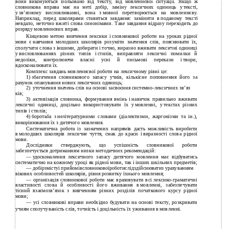
вони виконуються ізольовано від тексту, від мовленнєвої ситуації. Якщо ж
словникова вправа має на меті добір, заміну лексичних одиниць у тексті,
у зв’язному висловлюванні, вона з мовної перетворюється на мовленнєву.
Наприклад, перед школярами ставиться завдання: замінити в поданому тексті
невдало, неточно вжиті слова синонімами. Таке завдання відразу переходить до
розряду мовленнєвих вправ.
Кінцевою метою вивчення лексики і словникової роботи на уроках рідної
мови є навчання молодших школярів розуміти значення слів, пояснювати їх,
сполучати слова з іншими, добирати і точно, виразно вживати лексичні одиниці
у висловлюваннях різних типів і стилів, виправляти лексичні помилки й
недоліки, контролюючи власні усні й письмові перекази і твори,
вдосконалювати їх.
Комплекс завдань мовленнєвої роботи на лексичному рівні це:
1)
збагачення словникового запасу учнів, кількісне поповнення його за
рахунок опанування нових лексичних одиниць;
2)
уточнення значень слів на основі засвоєння
системно-лексичних зв’яз­
ків;
3)
активізація словника, формування вмінь і навичок правильно вживати
лексичні одиниці, доцільно використовувати їх у мовленні, у текстах різних
типів і стилів;
4)
боротьба з нелітературними словами (діалектизми, жаргонізми та ін.),
викорінювання їх з дитячого мовлення.
Систематична робота із зазначених напрямів дасть можливість виробити
в молодших школярів лексичне чуття, смак до краси і виразності слова рідної
мови.
Дослідники стверджують, що успішність словникової роботи
забезпечується дотриманням низки методичних рекомендацій:
—
удосконалення лексичного запасу дитячого мовлення має відбуватись
систематично на кожному уроці як рідної мови, так і інших шкільних предметів;
—
добірзмістуі прийомівсловниковоїроботислідздійснюватиз урахуванням
вікових особливостей школярів, рівня розвитку їхнього мовлення;
—
організація словникової роботи має враховувати всі
лексико-граматичні
властивості слова й особливості його вживання в мовленні, забезпечувати
тісний взаємозв’язок з вивченням різних розділів початкового курсу рідної
мови;
—
усі словникові вправи необхідно будувати на основі тексту, розкривати
учням сполучуваність слів, точність і доцільність їх уживання в мовленні.