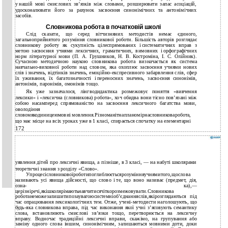
у нашій мові смислових зв’язків між словами, розширювати запас асоціацій,
удосконалювати його за рахунок засвоєння синонімічних та антонімічних
засобів.
Словникова робота в початковій школі
Слід сказати, що серед вітчизняних методистів немає єдиного,
загальноприйнятого розуміння словникової роботи. Більшість авторів розглядає
словникову роботу як сукупність цілеспрямованих і систематичних вправ з
метою засвоєння учнями лексичних, граматичних, вимовних і орфографічних
норм літературної мови (П. А. Грушников, Н. В. Костроміна, І. С. Олійник).
Сучасною методичною наукою словникова робота визначається як система
навчально-виховної роботи над словом, яка охоплює засвоєння учнями нових
слів і значень, відтінків значень, емоційно-експресивного забарвлення слів, сфер
їх уживання, їх багатозначності і переносних значень, засвоєння синонімів,
антонімів, паронімів, омонімів тощо.
Як уже зазначалося, лінгводидактика розмежовує поняття «вивчення
лексики» і «лексична (словникова) робота», хоч обидва вони тісно пов’язані між
собою насамперед спрямованістю на засвоєння лексичного багатства мови,
оволодіння
словомякодиницеюмовиі мовлення.Різноманітнапланомірнасловниковаробота,
що має місце на всіх уроках уже в 1 класі, спирається спочатку на елементарні
172
уявлення дітей про лексичні явища, а пізніше, в 3 класі, — на набуті школярами
теоретичні знання з розділу «Слово».
Упроцесісловниковоїроботипоглиблюєтьсярозумінняучнямитого,щослова
називають усі явища дійсності, що слово і те, що воно називає (предмет, дія,
озна- ка),—
церізніречі,якішколярімаютьнавчитисячіткорозмежовувати.Словникова
роботанеможезалишитипозаувагоюсистемніоб’єднанняслів,якірозглядаються під
час опрацювання лексикологічних тем. Отже, учені-методисти наголошують, що
будь-яка словникова вправа, під час виконання якої учні з’ясовують семантику
слова, встановлюють смислові зв’язки тощо, перетворюється на лексичну
вправу. Водночас традиційні лексичні вправи, скажімо, на групування або
заміну одного слова іншим, синонімічним, залишаються мовними доти, доки