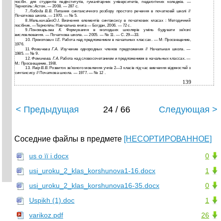
посібн. для студентів педінститутів, гуманітарних університетів, педагогічних коледжів. —
Тернопіль: Астон. — 2008. — 287 с.
7.
Лобода В.В
. Питання синтаксичного розбору простого речення в початковій­ школі //
Початкова школа. — 1970. — № 5.
8.
МельничайкоО.І
. Вивчення елементів синтаксису в початкових класах­ : Методичний
посібник. —Тернопіль: Навчальна книга — Богдан, 2006. — 72 с.
9.
Пономарьова К
. Формування в молодших школярів умінь будувати зв’язні
висловлювання. — Початкова школа. — 2005. — № 11. — С. 29—33.
10.
Прокопович I.E
. Работа над предложением в начальных классах. — М: Просвещение,
1976.
11.
Фомичева Г.А
. Изучение однородных членов предложения // Начальная школа. —
1985. — № 9.
12.
Фомичева. Г.А
. Работа над словосочетанием и предложением в начальных­ классах. —
М.: Просвещение, 198І.
13.
Явір В.В
. Розвиток зв’язного мовлення учнів 2—3 класів під час вивчення відомостей з
синтаксису // Початкова школа. — 1977. — № 12 .
139
< Предыдущая
24 / 66
Следующая >
Соседние файлы в предмете
[НЕСОРТИРОВАННОЕ]
us о її і.docx
0
usi_uroku_2_klas_korshunova1-16.docx
1
usi_uroku_2_klas_korshunova16-35.docx
0
Uspikh (1).doc
1
varikoz.pdf
26