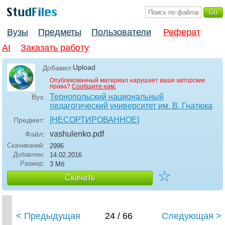
Вузы
Предметы
Пользователи
Реферат
AI
Заказать работу
Upload
Добавил:
Опубликованный материал нарушает ваши авторские
права?
Сообщите нам.
Тернопольский национальный
Вуз:
педагогический университет им. В. Гнатюка
[НЕСОРТИРОВАННОЕ]
Предмет:
vashulenko
.pdf
Файл:
Скачиваний:
2996
Добавлен:
14.02.2016
Размер:
3 Мб
☆
Скачать
< Предыдущая
24 / 66
Следующая >