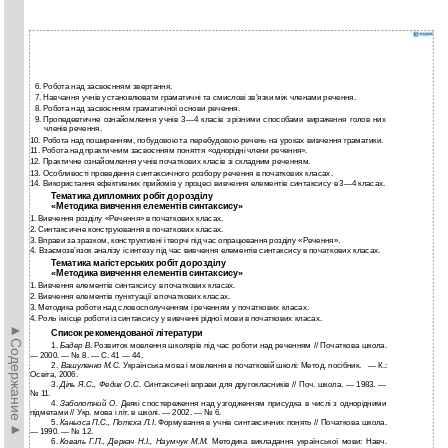
6.
Робота над засвоєнням звертання.
7.
Навчання учнів установлювати граматичні та смислові зв’язки між членами речення.
8.
Робота над засвоєнням граматичної основи речення.
9.
Пропедевтичне ознайомлення учнів
3—4 класів з різними способами вираження голов­ них
членів речення.
10.
Робота над поширенням, побудовою та перебудовою речень на уроках вивчення граматики.
11.
Робота над практичним засвоєнням поняття «однорідні члени речення».
12.
Практичне ознайомлення учнів початкових класів зі складним реченням.
13.
Особливості проведення синтаксичного розбору речення в початкових класах.
14.
Використання ефективних прийомів у процесі вивчення елементів синтаксису
в 3—4 класах.
Тематика дипломних робіт до розділу
«Методика вивчення елементів синтаксису»
1.
Вивчення розділу «Речення» в початкових класах.
2.
Синтаксичне конструювання в початкових класах.
3.
Вправи за зразком, конструктивні і творчі під час опрацювання розділу «Речення».
4.
Взаємозв’язок аналізу і синтезу під час вивчення елементів синтаксису в початкових класах.
Тематика магістерських робіт до розділу
«Методика вивчення елементів синтаксису»
1.
Вивчення елементів синтаксису в початкових класах.
2.
Вивчення елементів пунктуації в початкових класах.
3.
Методика роботи над словосполученням і реченням у початкових класах.
4.
Роль і місце роботи із синтаксису у вивченні рідної мови в початкових класах.
►Содержание►
Список рекомендованої літератури
1.
Бадер В
. Розвиток мовлення школярів під час роботи над реченням // Початкова школа.
— 2000. — № 8. — С. 41 — 44.
2.
Вашуленко М.С
. Українська мова і мовлення в початковій школі: Метод. посібник. — К.:
Освіта, 2006.
3.
Діль Я.С., Федик О.С
. Синтаксичні вправи для другокласників // Поч. школа. — 1983. —
№ 11.
4.
Заболотний О
. Деякі спостереження над узгодженням присудка в числі з однорідними
підметами // Укр. мова і літ. в школі. — 2002. — № 6.
5.
Каньоса П.С., Потєха Л.І
. Формування в учнів синтаксичних понять // Початкова школа.
— 1990. — № 12.
6.
Коваль Г.П., Деркач Н.І., Наумчук М.М.
Методика викладання української мови: Навч.