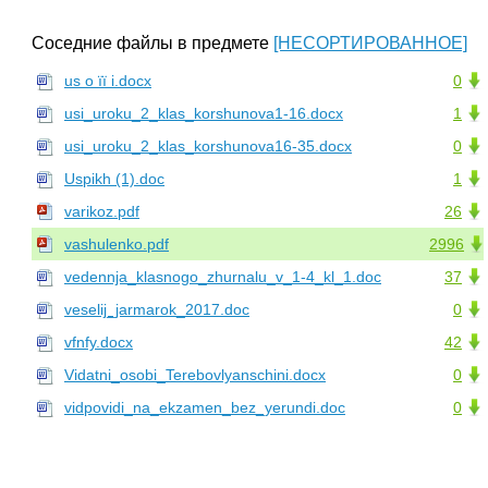
Соседние файлы в предмете
[НЕСОРТИРОВАННОЕ]
us о її і.docx
0
usi_uroku_2_klas_korshunova1-16.docx
1
usi_uroku_2_klas_korshunova16-35.docx
0
Uspikh (1).doc
1
varikoz.pdf
26
vashulenko.pdf
2996
vedennja_klasnogo_zhurnalu_v_1-4_kl_1.doc
37
veselij_jarmarok_2017.doc
0
vfnfy.docx
42
Vidatni_osobi_Terebovlyanschini.docx
0
vidpovidi_na_ekzamen_bez_yerundi.doc
0