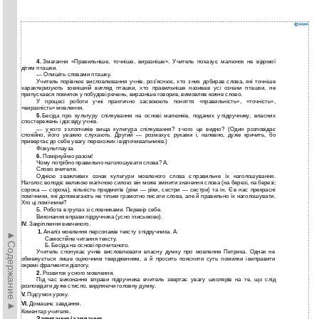
4.
Змагання «Правильніше, точніше, виразніше». Учитель показує малюнок не відомої
дітям пташки.
— Опишіть словами пташку.
Учитель порівнює висловлювання учнів, роз’яснює, хто з них добирав слова, які точніше
характеризують зовнішній вигляд пташки, хто правильніше називав усі ознаки пташки, не
припускався­ помилок у побудові речень, виразніше говорив, вимовляв кожне слово.
У процесі роботи учні практично засвоюють поняття «правильність», «точність»,
«виразність» мовлення.
5.
Бесіда про культуру спілкування на основі малюнків, поданих у підручнику, власних
спостережень і досвіду учнів.
— у кого з хлопчиків вища культура спілкування? з чого це видно? (Один розповідає
спокійно, його уважно слухають. Другий — розмахує руками і, напевно, дуже кричить, бо
привертає до себе увагу перехожих і відпочивальників.)
Фізкультпауза.
6.
Поміркуймо разом!
Чому потрібно правильно наголошувати слова? А.
Слово вчителя.
Однією з важливих ознак культури мовленого слова є правильне їх наголошування.
Наголос володіє великою магічною силою: він може змінити значення слова (на березі, на березі;
сорока — сорока), кількість предметів (ріки — рίки, сестри — сестри) та ін. Є в нас прекрасні
помічники, які допомагають не тільки грамотно писати слова, але й правильно їх наголошувати.
Хто ці помічники?
Б. Робота в групах зі словниками. Перевір себе.
Виконання вправи підручника (усно і письмово).
ІV.
Закріплення вивченого.
1.
Аналіз мовлення персонажів тексту з підручника. А.
►Содержание►
Самостійне читання тексту.
Б. Бесіда на основі прочитаного.
Учитель спонукає учнів висловлювати власну думку про мовлення Петрика. Однак не
обмежується лише оціночним твердженням, а й просить пояснити суть помилки і виправити
окремі фрагменти діалогу.
2.
Розвиток усного мовлення.
Під час виконання вправи підручника вчитель звертає увагу школярів на те, що слід
розповідати дуже стисло, виділяючи головну думку.
V.
Підсумок уроку.
VI.
Домашнє завдання.
Коментар учителя.