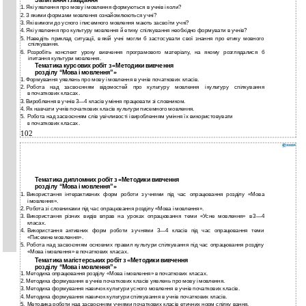
Запитання і завдання
1.
Які уявлення про мову і мовлення формуються в учнів і коли?
2.
З якими формами мовлення ознайомлюються учні?
3.
Які вимоги до усного і писемного мовлення мають засвоїти учні?
4.
Які уявлення про культуру мовлення й етику спілкування необхідно формувати в учнів?
5.
Наведіть приклад ситуації, в якій учні могли б застосувати свої знання про етику мовного
спілкування.
6.
Розробіть конспект уроку вивчення програмового матеріалу, на якому розглядалися б
і питання культури мовлення.
Тематика курсових робіт з «Методики вивчення
розділу “Мова і мовлення”»
1.
Формування уявлень про мову і мовлення в учнів початкових класів.
2.
Робота над засвоєнням відомостей про культуру мовлення і культуру спілкування
в початкових класах.
3.
Вироблення в учнів
3—4 класів уміння працювати зі словником.
4.
Як навчати учнів початкових класів культури писемного мовлення.
5.
Робота над засвоєнням слів увічливості і виробленням уміння їх використовувати
початкових класах.
в
102
Тематика дипломних робіт з «Методики вивчення
розділу “Мова і мовлення”»
1.
Використання інтерактивних форм роботи з учнями під час опрацювання розділу «Мова
і мовлення».
2.
Робота зі словниками під час опрацювання розділу «Мова і мовлення».
3.
Використання різних видів вправ на уроках опрацювання теми «Усне мовлення»
в 3—4
класах.
4.
Використання активних форм роботи з учнями
3—4 класів під час опрацювання теми
«Писемне мовлення».
5.
Робота над засвоєнням основних правил культури спілкування під час опрацювання розділу
«Мова і мовлення» в початкових класах.
Тематика магістерських робіт з «Методики вивчення
розділу “Мова і мовлення”»
1.
Методика опрацювання розділу «Мова і мовлення» в початкових класах.
2.
Методика формування в учнів початкових класів уявлень про мову і мовлення.
3.
Методика формування навичок культури усного мовлення в учнів початкових класів.
4.
Методика формування навичок культури спілкування в учнів початкових класів.
5.
Методика роботи над засвоєнням учнями початкових класів етичних норм спілку­ вання.