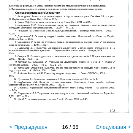
6.
Методика формування умінь і навичок писемного мовлення в учнів початкових класів.
7.
Функціонально-діяльнісний
підхід до вивчення мови і мовлення в початкових класах.
Список рекомендованої літератури
1.
Антисуржик. Вчимося ввічливо поводитись і правильно говорити. Посібник / За заг. ред.
О. Сербенської. — Львів: Світ, 1994. — 152 с.
2.
Бабич Н.Д
.Основи культури мовлення. — Львів: Світ, 1990. — 232 с.
3.
Вашуленко М.С.
Компетентнісний підхід до перевірки мовних і мовленнєвих­ знань
молодших школярів // Початкова школа. — 2009. — № 1, 2.
4.
Гриценко Т.Б
. Українська мова та культура мовлення. — Вінниця: Нова книга. — 2003. —
472 с.
5.
ДорошенкоС.І
. Основи культури і техніки мовлення: Навчальний посібник. — Харків:
ОBC. — 2002. — 144 с.
6.
Єрмоленко С
. Мова як суспільне явище. Державотворча функція мови // Українська
мова та література. — 1997. — № 7.
7.
Палихата Е.Я
. Культура українського діалогічного мовленнєвого спілкування. 5—9
класи: Навчальний посібник для учнів. — Тернопіль: Навчальна книга — Богдан, 2008. —
104
с.
8.
Петрик О
. Розвиток діалогічного мовлення молодших школярів // Початкова школа. —
2005. — № 11. — С. 8 — 11.
9.
Петрик О., Гриценко О
. Формування діалогічного мовлення учнів 2—4 класів //
Початкова школа. — 2007. — № 8. — С. 21—24.
10.
Пономарів Олександр
. Культура слова: Мовностилістичні поради: Навч. посібн., 2-ге
вид., стереотип. — К.: Либідь, 2001. — 240 с.
11.
Радевич-Винницький
Я
. Етикет і культура спілкування. — Львів: СПОЛОМ, 2001. —
223
с.
12.
Рузинська Т.І
. Урок мови і мовлення // Початкова школа. — 1987. — № 4.
13.
Сербенська О.А
. Культура усного мовлення. Практикум: Навч. посібн. —Львів:
Видавничий центр ЛНУ ім. І. Франка, 2003. — 212 с.
14.
Стахів М
. Український комунікативний етикет: Навч. метод. посібн. — К.: Знання, 2008.
— 245 с.
15.
Струганець Л.В
. Теоретичні основи культури мови: Навчальний посібник. — Тернопіль:
ТДПІ, 1997. — 96 с.
16.
Чак Є.Д
. Чи правильно ми говоримо? — К.: Освіта, 1997. — 240 с.
103
< Предыдущая
16 / 66
Следующая >