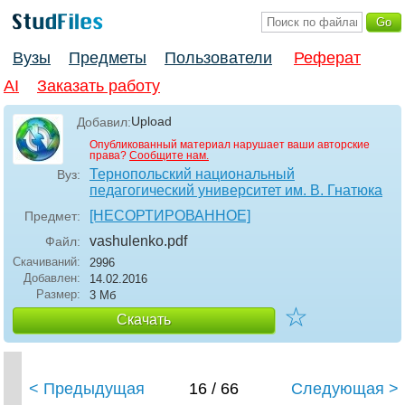
Вузы
Предметы
Пользователи
Реферат
AI
Заказать работу
Upload
Добавил:
Опубликованный материал нарушает ваши авторские
права?
Сообщите нам.
Тернопольский национальный
Вуз:
педагогический университет им. В. Гнатюка
[НЕСОРТИРОВАННОЕ]
Предмет:
vashulenko
.pdf
Файл:
Скачиваний:
2996
Добавлен:
14.02.2016
Размер:
3 Мб
☆
Скачать
< Предыдущая
16 / 66
Следующая >