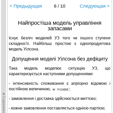
< Предыдущая
6 / 10
Следующая >
Найпростіша модель управління
запасами
Існує безліч моделей УЗ того чи іншого ступеня
складності. Найбільш простою є однопродуктова
модель Уілсона.
Допущення моделі Уілсона без дефіциту
Така модель моделює ситуацію УЗ, що
характеризується наступними допущеннями:
- інтенсивність споживання є апріорно відомою і
постійною величиною,
;
►Содержание►
- замовлення і доставка здійснюється миттєво;
- кожне замовлення поставляється однією партією;