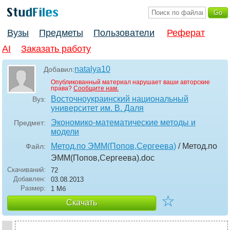
Вузы
Предметы
Пользователи
Реферат
AI
Заказать работу
natalya10
Добавил:
Опубликованный материал нарушает ваши авторские
права?
Сообщите нам.
Восточноукраинский национальный
Вуз:
университет им. В. Даля
Экономико-математические методы и
Предмет:
модели
Метод.по ЭММ(Попов,Сергеева)
/ Метод.по
Файл:
ЭММ(Попов,Сергеева)
.doc
Скачиваний:
72
Добавлен:
03.08.2013
Размер:
1 Мб
☆
Скачать