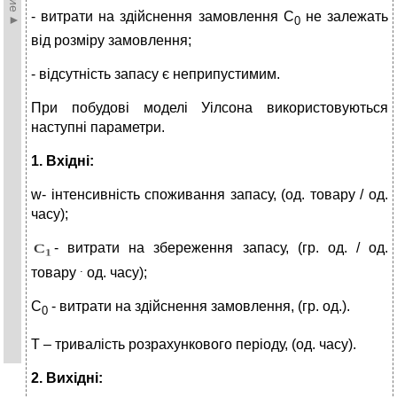
- витрати на здійснення замовлення С
не залежать
0
від розміру замовлення;
- відсутність запасу є неприпустимим.
При побудові моделі Уілсона використовуються
наступні параметри.
1. Вхідні:
w- інтенсивність споживання запасу, (од. товару / од.
часу);
- витрати на збереження запасу, (гр. од. / од.
.
товару
од. часу);
C
- витрати на здійснення замовлення, (гр. од.).
0
Т – тривалість розрахункового періоду, (од. часу).
2. Вихідні: