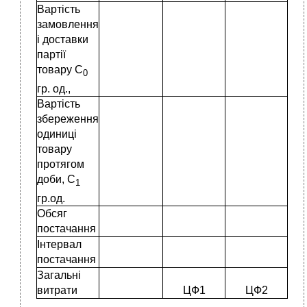
Вартість
замовлення
і доставки
партії
товару С
0
гр. од.,
Вартість
збереження
одиниці
товару
протягом
доби, С
1
гр.од.
Обсяг
постачання
Інтервал
постачання
Загальні
витрати
ЦФ1
ЦФ2