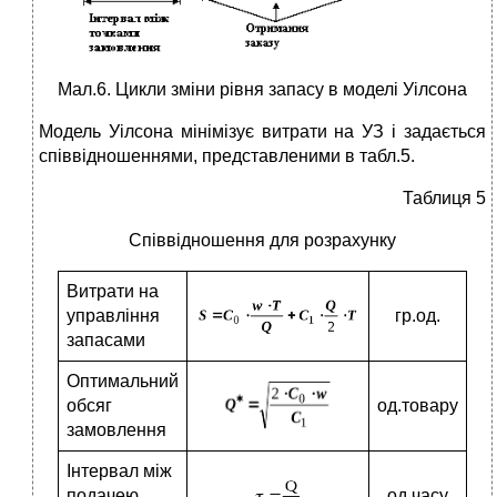
Мал.6. Цикли зміни рівня запасу в моделі Уілсона
Модель Уілсона мінімізує витрати на УЗ і задається
співвідношеннями, представленими в табл.5.
Таблиця 5
Співвідношення для розрахунку
Витрати на
управління
гр.од.
запасами
Оптимальний
обсяг
од.товару
замовлення
Інтервал між
подачею
од.часу