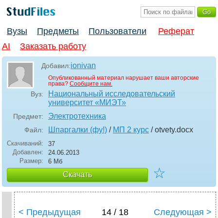
Вузы
Предметы
Пользователи
Реферат
AI
Заказать работу
ionivan
Добавил:
Опубликованный материал нарушает ваши авторские
права?
Сообщите нам.
Национальный исследовательский
Вуз:
университет «МИЭТ»
Электротехника
Предмет:
Шпаргалки (фу!)
/
МП 2 курс
/ otvety
.docx
Файл:
Скачиваний:
37
Добавлен:
24.06.2013
Размер:
6 Мб
☆
Скачать
< Предыдущая
14 / 18
Следующая >