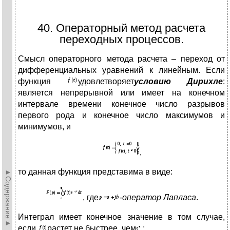
40. Операторный метод расчета
переходных процессов.
Смысл операторного метода расчета – переход от
дифференциальных уравнений к линейным. Если
функция
удовлетворяет
условию Дирихле
:
является непрерывной или имеет на конечном
интервале времени конечное число разрывов
первого рода и конечное число максимумов и
минимумов, и
,
то данная функция представима в виде:
►Содержание►
, где
-
оператор Лапласа
.
Интеграл имеет конечное значение в том случае,
если
растет не быстрее, чем
: