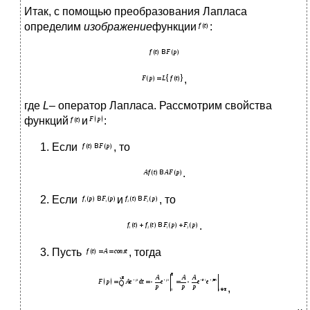
Итак, с помощью преобразования Лапласа
определим
изображение
функции
:
,
где
L
– оператор Лапласа. Рассмотрим свойства
функций
и
:
Если
, то
.
Если
и
, то
.
Пусть
, тогда
,