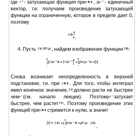
где
- затухающая функция при
, а
- единичный
вектор, т.е. получаем произведение затухающей
функции на ограниченную, которое в пределе дает 0,
поэтому
.
Пусть
, найдем изображение функции
:
Снова возникает неопределенность в верхней
подстановке, т.е. при
. Для того, чтобы интеграл
имел конечное значение,
должно расти не быстрее
чем
(см. начало лекции). Поэтому
затухает
быстрее, чем растет
. Поэтому произведение этих
функций при
стремится к нулю, а значит
,