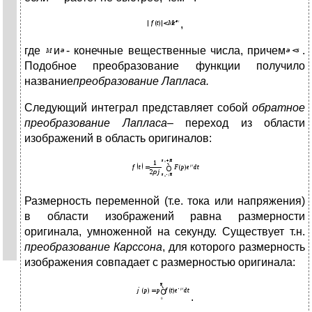
,
где
и
- конечные вещественные числа, причем
.
Подобное преобразование функции получило
название
преобразование Лапласа.
Следующий интеграл представляет собой
обратное
преобразование Лапласа
– переход из области
изображений в область оригиналов:
Размерность переменной (т.е. тока или напряжения)
в области изображений равна размерности
оригинала, умноженной на секунду. Существует т.н.
преобразование Карссона
, для которого размерность
изображения совпадает с размерностью оригинала:
.