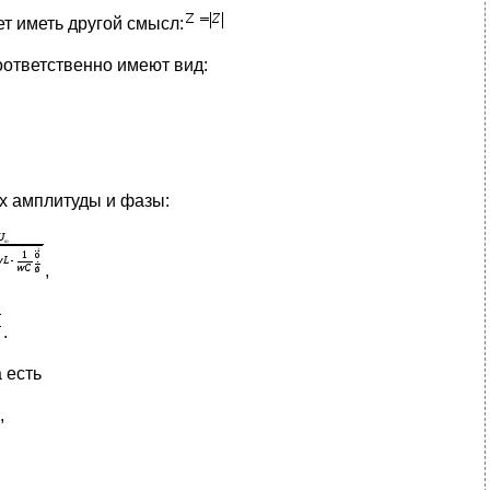
ет иметь другой смысл:
оответственно имеют вид:
их амплитуды и фазы:
,
.
а есть
,