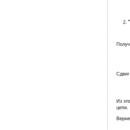
Получ
Сдвиг
Из эт
цепи.
Верне