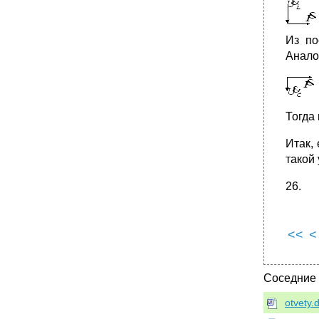
Из по
Анало
Тогда
Итак,
такой
26.
<<
<
Соседние
otvety.