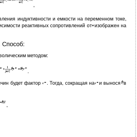
,
вления индуктивности и емкости на переменном токе,
висимости реактивных сопротивлений от
изображен на
2 Способ:
волическим методом:
.
личин будет фактор
. Тогда, сокращая на
и вынося
в
,