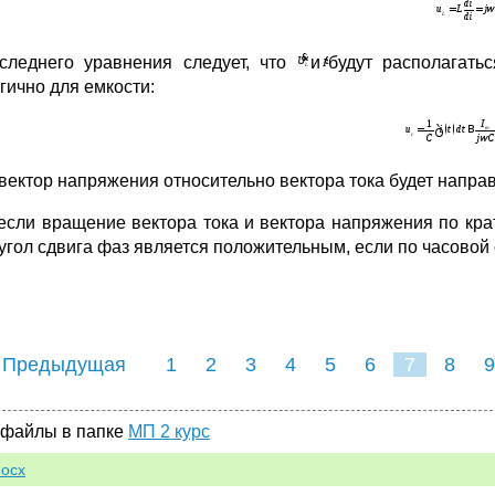
следнего уравнения следует, что
и
будут располагатьс
гично для емкости:
 вектор напряжения относительно вектора тока будет направл
 если вращение вектора тока и вектора напряжения по кра
 угол сдвига фаз является положительным, если по часовой
 Предыдущая
1
2
3
4
5
6
7
8
9
16
17
1
 файлы в папке
МП 2 курс
docx