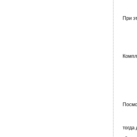
При э
Компл
Посмо
тогда 