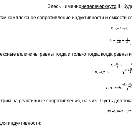
Здесь
именно
неперечеркнуто
!!!
буд
том комплексное сопротивление индуктивности и емкости с
,
.
ексные величины равны тогда и только тогда, когда равны 
трим на реактивные сопротивления, на
и
. Пусть для ток
для индуктивности: