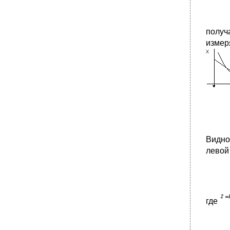
получ
измер
Видно
левой 
где