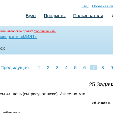
FAQ
Обратная св
Вузы
Предметы
Пользователи
ваши авторские права?
Сообщите нам.
ниверситет «МИЭТ»
ocx
 Предыдущая
1
2
3
4
5
6
7
8
9
16
17
1
25.Задач
мем
цепь (см. рисунок ниже). Известно, что