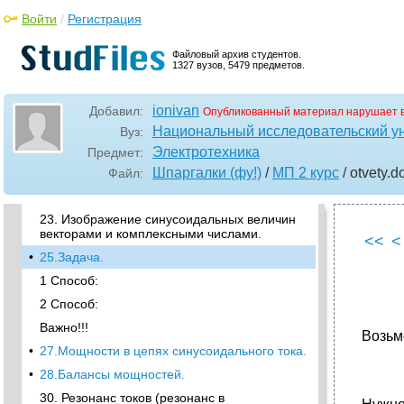
трансформатора.
Войти
/
Регистрация
7. Многополюсник.
•
15. Матрицы параметров цепей.
Файловый архив студентов.
1327 вузов, 5479 предметов.
8. Зависимые источники энергии.
12. Метод контурных токов.
ionivan
Добавил:
Опубликованный материал нарушает 
•
Свойства матрицы .
Национальный исследовательский у
Вуз:
•
Свойства матрицы .
Электротехника
Предмет:
21. Метод узловых потенциалов.
Шпаргалки (фу!)
/
МП 2 курс
/ otvety
.d
Файл:
•
22.Расчет цепей на синусоидальном токе.
23. Изображение синусоидальных величин
векторами и комплексными числами.
<<
<
•
25.Задача.
1 Способ:
2 Способ:
Важно!!!
Возь
•
27.Мощности в цепях синусоидального тока.
•
28.Балансы мощностей.
30. Резонанс токов (резонанс в