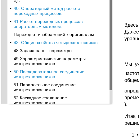
2) .
•
40. Операторный метод расчета
переходных процессов.
•
41.Расчет переходных процессов
Здесь
операторным методом.
Далее
Переход от изображений к оригиналам.
уравн
•
43. Общие свойства четырехполюсников.
48.Задача на а – параметры.
49.Характеристические параметры
четырехполюсников.
Мы уж
•
50.Последовательное соединение
часто
четырехполюсников.
общем
51.Параллельное соединение
четырехполюсников.
опред
време
52.Каскадное соединение
четырехполюсников.
).
54,Методы расчета нелинейных элементов.
Итак,
•
57.Метод Ньютона-Рафсона.
решим