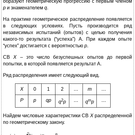
образуют геометрическую прогрессию с первым членом
p
и знаменателем
q
.
На практике геометрическое распределение появляется
в следующих условиях. Пусть производится ряд
независимых испытаний (опытов) с целью получения
какого-то результата (“успеха”) А. При каждом опыте
“успех” достигается с вероятностью
p
.
СВ
Х
– это число безуспешных опытов до первой
попытки, в которой появляется результат А.
Ряд распределения имеет следующий вид.
X
0
1
2
…
m
…
P
p
qp
…
…
2
m
q
p
q
p
Найдем числовые характеристики СВ
Х
распределенной
по геометрическому закону.