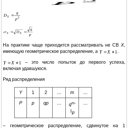
На практике чаще приходится рассматривать не СВ
Х
,
имеющую геометрическое распределение, а
.
– это число попыток до первого успеха,
включая удавшуюся.
Ряд распределения
Y
1
2
…
m
…
P
p
qp
…
…
m
-
q
1
p
– геометрическое распределение, сдвинутое на 1