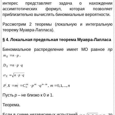
интерес представляет задача о нахождении
ассимптотических формул, которая позволяет
приблизительно вычислять биномиальные вероятности.
Рассмотрим 2 теоремы (локальную и интегральную
теорему Муавра-Лапласа).
§ 4. Локальная предельная теорема Муавра-Лапласа
Биномиальное распределение имеет МО равное
np
.
Пусть
p
– не близко к 0 и 1.
Теорема.
Если в схеме независимых испытаний
, то