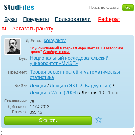
Вузы
Предметы
Пользователи
Реферат
AI
Заказать работу
korayakov
Добавил:
Опубликованный материал нарушает ваши авторские
права?
Сообщите нам.
Национальный исследовательский
Вуз:
университет «МИЭТ»
Теория вероятностей и математическая
Предмет:
статистика
Лекции
/
Лекции (ЭКТ-2, Бардушкин)
/
Файл:
Лекции в Word (2003)
/ Лекция 10,11
.doc
Скачиваний:
78
Добавлен:
17.04.2013
Размер:
355 Кб
☆
Скачать