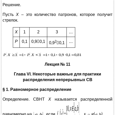
Решение.
Пусть
Х
– это количество патронов, которое получит
стрелок.
X
1
2
3
…
P
0,1
0,90,1
…
2
0,9
0,1
Лекция № 11
Глава
VI
. Некоторые важные для практики
распределения непрерывных СВ
§ 1. Равномерное распределение
Определение. СВНТ
Х
называется распределенной
равномерно на
, если
,
.