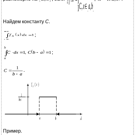
Найдем константу
С
.
;
;
.
Пример.