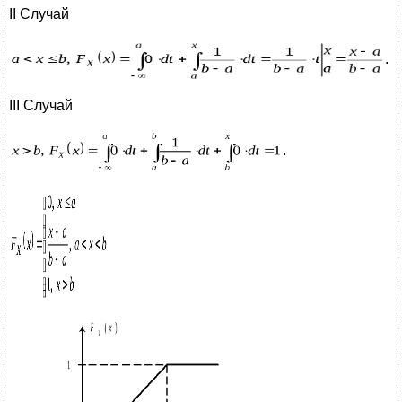
II Случай
.
III Случай
.