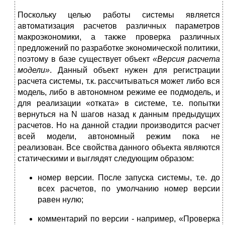
Поскольку целью работы системы является
автоматизация расчетов различных параметров
макроэкономики, а также проверка различных
предложений по разработке экономической политики,
поэтому в базе существует объект
«Версия расчета
модели»
. Данный объект нужен для регистрации
расчета системы, т.к. рассчитываться может либо вся
модель, либо в автономном режиме ее подмодель, и
для реализации «отката» в системе, т.е. попытки
вернуться на N шагов назад к данным предыдущих
расчетов. Но на данной стадии производится расчет
всей модели, автономный режим пока не
реализован. Все свойства данного объекта являются
статическими и выглядят следующим образом:
номер версии. После запуска системы, т.е. до
всех расчетов, по умолчанию номер версии
равен нулю;
комментарий по версии - например, «Проверка