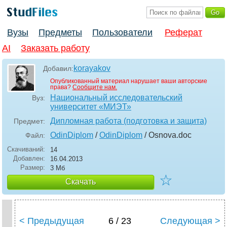
Вузы
Предметы
Пользователи
Реферат
AI
Заказать работу
korayakov
Добавил:
Опубликованный материал нарушает ваши авторские
права?
Сообщите нам.
Национальный исследовательский
Вуз:
университет «МИЭТ»
Дипломная работа (подготовка и защита)
Предмет:
OdinDiplom
/
OdinDiplom
/ Osnova
.doc
Файл:
Скачиваний:
14
Добавлен:
16.04.2013
Размер:
3 Мб
☆
Скачать
< Предыдущая
6 / 23
Следующая >