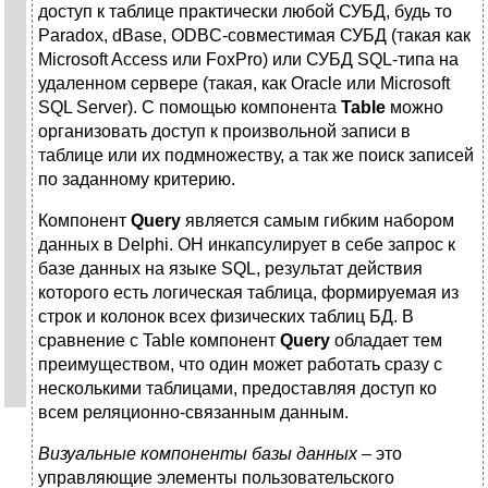
доступ к таблице практически любой СУБД, будь то
Paradox, dBase, ODBC-совместимая СУБД (такая как
Microsoft Access или FoxPro) или СУБД SQL-типа на
удаленном сервере (такая, как Oracle или Microsoft
SQL Server). С помощью компонента
Table
можно
организовать доступ к произвольной записи в
таблице или их подмножеству, а так же поиск записей
по заданному критерию.
Компонент
Query
является самым гибким набором
данных в Delphi. ОН инкапсулирует в себе запрос к
базе данных на языке SQL, результат действия
которого есть логическая таблица, формируемая из
строк и колонок всех физических таблиц БД. В
сравнение с Table компонент
Query
обладает тем
преимуществом, что один может работать сразу с
несколькими таблицами, предоставляя доступ ко
всем реляционно-связанным данным.
Визуальные компоненты базы данных
– это
управляющие элементы пользовательского