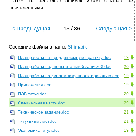
-10
, т.е. несколько ошибок может остаться не
выявленными.
< Предыдущая
15 / 36
Следующая >
Соседние файлы в папке
Shimarik
План работы на преддипломную практику.doc
19
План работы над пояснительной запиской.doc
20
План работы по дипломному проектированию.doc
19
Приложения.doc
19
ПЭБ титул.doc
20
Специальная часть.doc
29
Техническое задание.doc
21
Титульный лист.doc
21
Экономика титул.doc
19