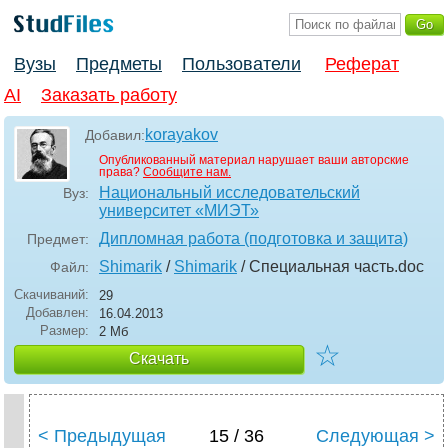
Вузы
Предметы
Пользователи
Реферат
AI
Заказать работу
korayakov
Добавил:
Опубликованный материал нарушает ваши авторские
права?
Сообщите нам.
Национальный исследовательский
Вуз:
университет «МИЭТ»
Дипломная работа (подготовка и защита)
Предмет:
Shimarik
/
Shimarik
/ Специальная часть
.doc
Файл:
Скачиваний:
29
Добавлен:
16.04.2013
Размер:
2 Мб
☆
Скачать
< Предыдущая
15 / 36
Следующая >