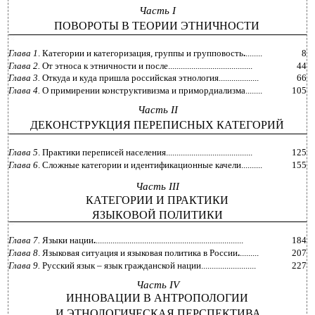
Часть I
ПОВОРОТЫ В ТЕОРИИ ЭТНИЧНОСТИ
Глава 1
. Категории и категоризация, группы и групповость
.
........
8
Глава 2.
От этноса к этничности и после........................................
44
Глава 3.
Откуда и куда пришла российская этнология...................
66
Глава 4.
О примирении конструктивизма и примордиализма........
105
Часть II
ДЕКОНСТРУКЦИЯ ПЕРЕПИСНЫХ КАТЕГОРИЙ
Глава 5
. Практики переписей населения.........................................
125
Глава 6
. Сложные категории и идентификационные качели..........
155
Часть III
КАТЕГОРИИ И ПРАКТИКИ
ЯЗЫКОВОЙ ПОЛИТИКИ
Глава 7.
Языки нации
.
......................................................................
184
Глава 8
. Языковая ситуация и языковая политика в России
.
.........
207
Глава 9.
Русский язык – язык гражданской нации..........................
227
Часть IV
ИННОВАЦИИ В АНТРОПОЛОГИИ
И ЭТНОЛОГИЧЕСКАЯ ПЕРСПЕКТИВА