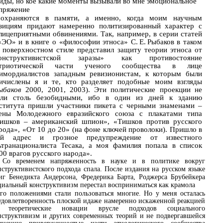
иды, но кое какие моменты вызывали во мне эмоциональное
пряжение
сохраняются в памяти, а именно, когда моим научным
зициям придают намеренно политизированный характер с
лицеприятными обвинениями. Так, например, в серии статей
«ЭО» и в книге о «философии этноса» С. Е. Рыбаков в таком
 поверхностном стиле представил защиту теории этноса от
конструктивистской заразы» как противостояние
атриотической части ученого сообщества в лице
имордиалистов западным ревизионистам, к которым были
ичислены я и те, кто разделяет подобные моим взгляды
ыбаков
2000, 2001, 2003). Эти политические проекции не
ли столь безобидными, ибо в один из дней к зданию
ститута пришли участники пикета с черными знаменами –
ены Молодежного евразийского союза с плакатами типа
ишков – американский шпион», «Тишков против русского
рода», «От 10 до 20» (на фоне ключей проволоки). Пришло в
й адрес и грозное предупреждение от известного
ьтранационалиста Тесака, а моя фамилия попала в список
00 врагов русского народа».
Со временем напряженность в науке и в политике вокруг
нструктивистского подхода спала. После издания на русском языке
иг Бенедикта Андерсона, Фредерика Барта, Роджерса Брубейкера
циальный конструктивизм перестал восприниматься как крамола
его положениями стали пользоваться многие. Но у меня осталась
удовлетворенность плоской идаже намеренно искаженной реакцией
 теоретические новации врусле подходов социального
нструктивизм и других современных теорий и не подвергавшейся