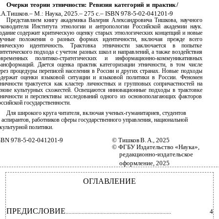
Очерки теории этничности: Ревизия категорий и практик /
.А.Тишков.– М.: Наука, 2025.– 275 с.– ISBN 978-5-02-041201-9
Представляем книгу академика Валерия Александровича Тишкова, научного
уководителя Института этнологии и антропологии Российской академии наук.
здание содержит критическую оценку старых этнологических концепций и новые
аучные положения о разных формах идентичности, включая прежде всего
тническую идентичность. Трактовка этничности заключается в попытке
интетического подхода с учетом разных школ и направлений, а также воздействия
овременных политико-стратегических и информационно-коммуникативных
рансформаций. Дается оценка практик категоризации этничности, в том числе
ерез процедуры переписей населения в России и других странах. Новые подходы
одержат оценки языковой ситуации и языковой политики в России. Феномен
тничности трактуется как кластер личностных и групповых сопричастностей на
снове культурных схожестей. Освещаются инновационные подходы в трактовке
тничности и перспективы исследований одного из основополагающих факторов
оссийской государственности.
Для широкого круга читателя, включая ученых-гуманитариев, студентов
аспирантов, работников сферы государственного управления, национальной
культурной политики.
SBN 978-5-02-041201-9
© Тишков В. А., 2025
© ФГБУ Издательство «Наука»,
редакционно-издательское
оформление, 2025
ОГЛАВЛЕНИЕ
ПРЕДИСЛОВИЕ
........................................................................
4