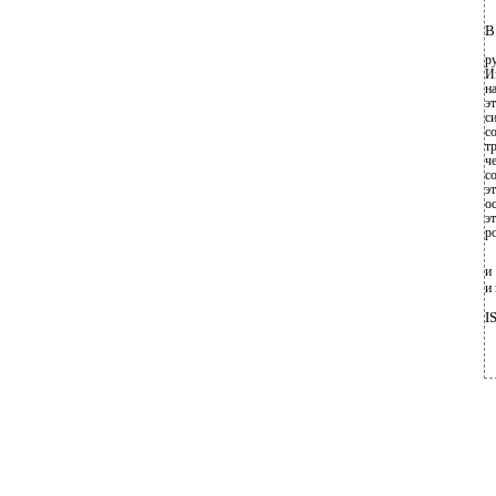
В
р
И
н
э
с
с
т
ч
с
э
о
э
р
и
и
I