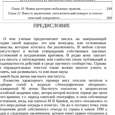
Глава 10.
Новые категории глобальных практик............................
249
Глава 11.
Вместо заключения: онтологический поворот и этноло-
гический суверенитет.......................................................
260
ПРЕДИСЛОВИЕ
О чем ученые предпочитают писать на завершающей
тадии своей карьеры: это или мемуары, или отложенные
амыслы, которые хотелось бы реализовать. В любом случае
рисутствует и мотив утверждения собственных научных
остижений и посрамления критиков. И редко кому хватает
уха писать о заблуждениях или слабостях своих публикаций и
еадекватности действий в среде научного сообщества. Однако
з оправдательных текстов также можно многое узнать и
онять, как развивалась та или иная наука
какой была жизнь научного института.
В
качестве характерного примера могу отослать читателя к
одборке статей в журнале «Этнографическое обозрение»,
освященной 90 летию Института этнологии и антропологии
оссийской академии наук, авторы которой воспели первые две трети
того времени, т. е. период советской этнографии, и свои собственные
остижения, когда, как написал М. В. Крюков, на него «посыпались со
сего мира разные награды и почести». Он же и поставил точку этим
бозрениям датой собственного отъезда из страны в начале 1990 х
одов и следующим заключением, которое имеет прямое отношение к