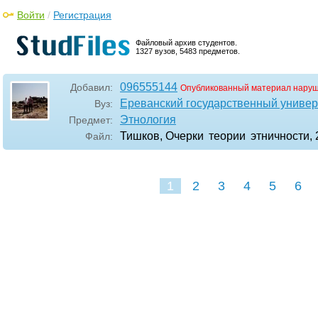
Войти
/
Регистрация
Файловый архив студентов.
1327 вузов, 5483 предметов.
096555144
Добавил:
Опубликованный материал наруш
Ереванский государственный универ
Вуз:
Этнология
Предмет:
Тишков, Очерки теории этничности, 
Файл:
1
2
3
4
5
6