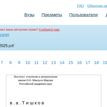
FAQ
Обратная св
Вузы
Предметы
Пользователи
ает ваши авторские права?
Сообщите нам.
ситет
2025
.pdf
7
8
9
10
11
12
13
14
15
16
17
18
1
Институт этнологии и антропологии
имени Н.Н. Миклухо-Маклая
Российской академии наук
в . а . Т и ш к о в