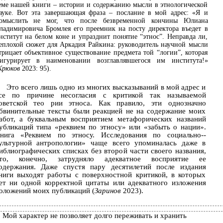
еме нашей книги – истории и содержанию мысли в этнологической
ауке. Вот эта завершающая фраза – послание в мой адрес: «Я и
омыслить не мог, что после безвременной кончины Юлиана
ладимировича Бромлея его преемник на посту директора въедет в
нститут на белом коне и упразднит понятие “этнос”. Неправда ли,
еплохой сюжет для Аркадия Райкина: руководитель научной мысли
трицает объективное существование предмета той “логии”, которая
игурирует в наименовании возглавлявшегося им института!»
Крюков
2023: 95).
Это всего лишь одно из многих высказываний в мой адрес и
се по причине несогласия с критикой так называемой
оветской тео­ рии этноса. Как правило, эти однозначно
бвинительные тексты были реакцией не на содержание моих
абот, а буквальным восприятием метафорических названий
убликаций типа «реквием по этносу» или «забыть о нации».
нига «Реквием по этносу. Исследования по социально-­
ультурной антропологии» чаще всего упоминалась даже в
иблиографических списках без второй части своего названия,
то, конечно, затрудняло адекватное восприятие ее
одержания. Даже спустя пару десятилетий после издания
ниги выходят работы с поверхностной критикой, в которых
ет ни одной корректной цитаты или адекватного изложения
оложений моих ­публикаций (
Заринов
2023).
Мой характер не позволяет долго переживать и хранить