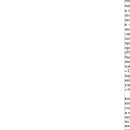
об
на
и
по
не
в 
же
«
п
пр
пр
(
Р
бы
ин
чл
«Т
на
мо
ул
«1
ко
кн
со
и
не
на
ко