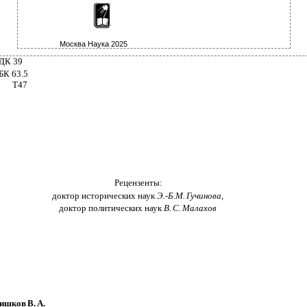
Москва Наука 2025
ДК 39
БК 63.5
Т47
Рецензенты:
доктор исторических наук
Э.-Б.М. Гучинова,
доктор политических наук
В. С. Малахов
ишков В. А.