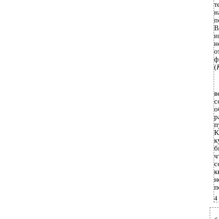
т
н
п
В
и
н
о
ф
(
в
с
о
р
п
К
к
б
ч
с
к
н
п
4