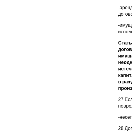
-арен
догов
-имущ
испол
Стать
догов
имуще
неод
истеч
капит
в раз
произ
27.Ес
повре
-несе
28.До