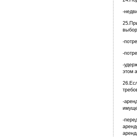
-недв
25.Пр
выбор
-потр
-потр
-удер
этом 
26.Ес
требо
-арен
имуще
-пере
аренд
аренд