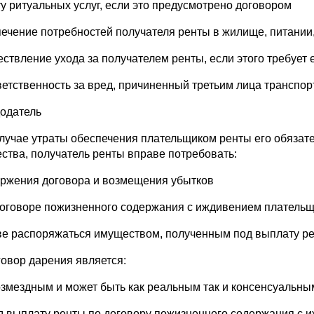
ту ритуальных услуг, если это предусмотрено договором
печение потребностей получателя ренты в жилище, питании
ествление ухода за получателем ренты, если этого требует 
ветственность за вред, причиненный третьим лица транспор
одатель
случае утраты обеспечения плательщиком ренты его обязат
ства, получатель ренты вправе потребовать:
оржения договора и возмещения убытков
договоре пожизненного содержания с иждивением плательщ
ве распоряжаться имуществом, полученным под выплату рен
говор дарения является:
озмездным и может быть как реальным так и консенсуальны
д выплату ренты по договору пожизненного содержания с 