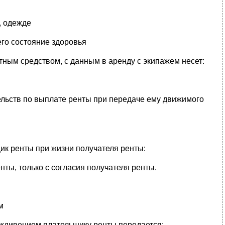
, одежде
его состояние здоровья
тным средством, с данным в аренду с экипажем несет:
ельств по выплате ренты при передаче ему движимого
ик ренты при жизни получателя ренты:
ты, только с согласия получателя ренты.
м
иждивением плательщику ренты передается: