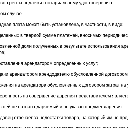
овор ренты подлежит нотариальному удостоверению:
бом случае
ндная плата может быть установлена, в частности, в виде:
деленных в твердой сумме платежей, вносимых периодичес
новленной доли полученных в результате использования ар
ов;
оставления арендатором определенных услуг;
дачи арендатором арендодателю обусловленной договором 
ожения на арендатора обусловленных договором затрат на
веренность на совершение дарения представителем являет
 в ней не назван одаряемый и не указан предмет дарения
одавец отвечает за недостатки товара, на который им не пр