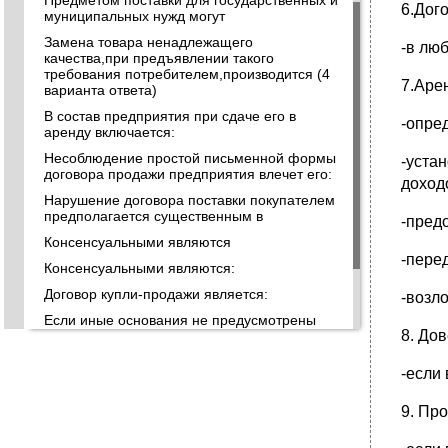
Предметом поставки для государственных и
6.Дог
муниципальных нужд могут
Замена товара ненадлежащего
-в лю
качества,при предъявлении такого
требования потребителем,производится (4
7.Аре
варианта ответа)
В состав предприятия при сдаче его в
-опре
аренду включается:
Несоблюдение простой письменной формы
-уста
договора продажи предприятия влечет его:
доход
Нарушение договора поставки покупателем
предполагается существенным в
-пред
Консенсуальными являются
-пере
Консенсуальными являются:
Договор купли-продажи является:
-возл
Если иные основания не предусмотрены
8. До
договором, договор аренды может быть
досрочно расторгнут судом по требованию
арендодателя в случаях , когда арендатор
-если
(4 случая)
Если в лицензионном договоре не указана
9. Пр
территория, на которой допускается
использование результата