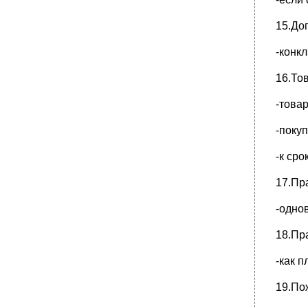
15.До
-конк
16.То
-това
-поку
-к ср
17.Пр
-одно
18.Пр
-как п
19.По