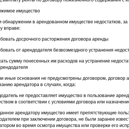
ижимое имущество
и обнаружении в арендованном имуществе недостатков, за 
у вправе:
ебовать досрочного расторжения договора аренды
ебовать от арендодателя безвозмездного устранения недос
жать сумму понесенных им расходов на устранение недоста
арендодателя
ли иные основания не предусмотрены договором, договор а
ванию арендатора в случаях, когда:
додатель не предоставляет имущество в пользование аренд
ством в соответствии с условиями договора или назначен
данное арендатору имущество имеет препятствующие польз
одателем при заключении договора, не были заранее изве
атором во время осмотра имущества или проверки его испр