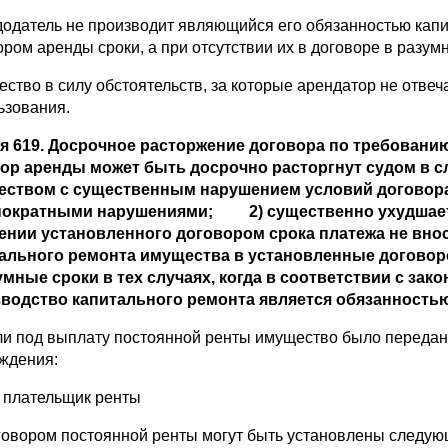
додатель не производит являющийся его обязанностью кап
ором аренды сроки, а при отсутствии их в договоре в разум
ество в силу обстоятельств, за которые арендатор не отвеча
ьзования.
я 619. Досрочное расторжение договора по требовани
ор аренды может быть досрочно расторгнут судом в сл
ством с существенным нарушением условий договора
нократными нарушениями;
2) существенно ухудшает
ении установленного договором срока платежа не вно
ального ремонта имущества в установленные договоро
умные сроки в тех случаях, когда в соответствии с з
водство капитального ремонта является обязанностью
ли под выплату постоянной ренты имущество было передано 
ждения:
т плательщик ренты
говором постоянной ренты могут быть установлены следую