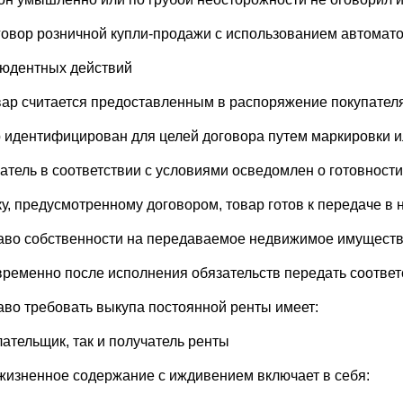
говор розничной купли-продажи с использованием автомато
людентных действий
вар считается предоставленным в распоряжение покупателя
р идентифицирован для целей договора путем маркировки 
патель в соответствии с условиями осведомлен о готовности
оку, предусмотренному договором, товар готов к передаче 
аво собственности на передаваемое недвижимое имущество
временно после исполнения обязательств передать соотве
аво требовать выкупа постоянной ренты имеет:
лательщик, так и получатель ренты
жизненное содержание с иждивением включает в себя: