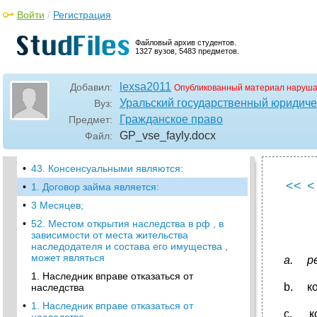
ответственности за утрату, недостачу,
Войти
/
Регистрация
повреждение (порчу) груза принятого к
перевозке если:
Файловый архив студентов.
•
9. Перевозчик на железнодорожном
1327 вузов, 5483 предметов.
транспорте освобождается от
ответственности за утрату, недостачу,
повреждение (порчу) груза принятого к
lexsa2011
Добавил:
Опубликованный материал наруша
перевозке если:
Уральский государственный юридиче
Вуз:
•
Вопросы теста по наследственному праву
Гражданское право
Предмет:
•
9. Перевозчик на железнодорожном
GP_vse_fayly
.docx
Файл:
транспорте освобождается от
ответственности за утрату, недостачу,
•
43. Консенсуальными являются:
<<
<
•
1. Договор займа является:
•
3 Месяцев;
•
52. Местом открытия наследства в рф , в
зависимости от места жительства
наследодателя и состава его имущества ,
может являться
a.
р
1. Наследник вправе отказаться от
b. ко
наследства
•
1. Наследник вправе отказаться от
c. ко