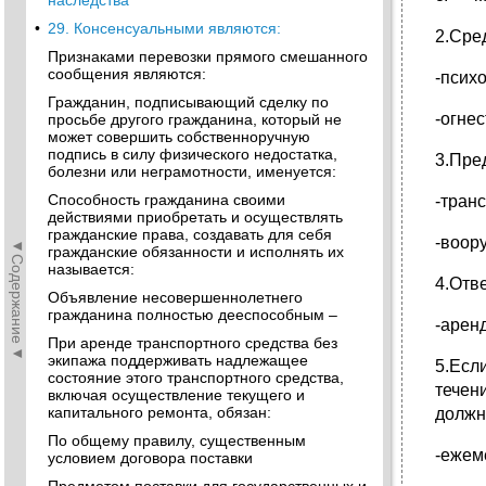
наследства
•
29. Консенсуальными являются:
2.Сре
Признаками перевозки прямого смешанного
сообщения являются:
-псих
Гражданин, подписывающий сделку по
-огне
просьбе другого гражданина, который не
может совершить собственноручную
подпись в силу физического недостатка,
3.Пре
болезни или неграмотности, именуется:
Способность гражданина своими
-тран
действиями приобретать и осуществлять
гражданские права, создавать для себя
-воор
◄Содержание◄
гражданские обязанности и исполнять их
называется:
4.Отв
Объявление несовершеннолетнего
гражданина полностью дееспособным –
-арен
При аренде транспортного средства без
экипажа поддерживать надлежащее
5.Есл
состояние этого транспортного средства,
течен
включая осуществление текущего и
капитального ремонта, обязан:
должн
По общему правилу, существенным
-ежем
условием договора поставки