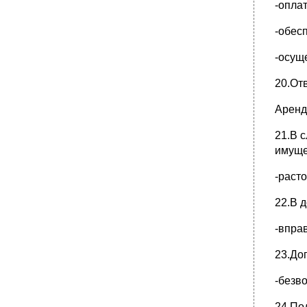
-опла
-обес
-осущ
20.От
Аренд
21.В 
имуще
-раст
22.В 
-впра
23.До
-безв
24.По