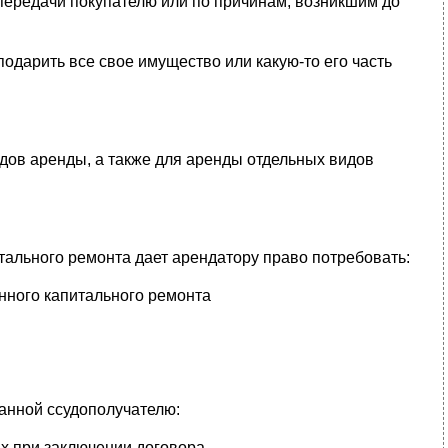
о передачи покупателю или по причинам, возникшим до
одарить все свое имущество или какую-то его часть
дов аренды, а также для аренды отдельных видов
ального ремонта дает арендатору право потребовать:
нного капитального ремонта
данной ссудополучателю:
их при заключении договора