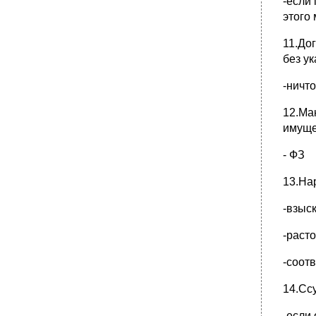
-если
интеллектуальной деятельности или
этого
средства индивидуализации, то
189.Товар считает предоставленным в
11.До
распоряжение покупателя: когда (3 ответа)
без у
39. Консенсуальными являются:
-ничт
12.Ма
имуще
- ФЗ
13.На
-взыс
-раст
-соот
14.Сс
-если