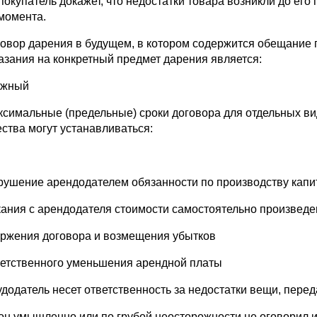
 покупатель докажет, что недостатки товара возникли до ег
 момента.
говор дарения в будущем, в котором содержится обещание п
казания на конкретный предмет дарения является:
ожный
ксимальные (предельные) сроки договора для отдельных ви
ства могут устанавливаться:
рушение арендодателем обязанности по производству капит
кания с арендодателя стоимости самостоятельно произведе
оржения договора и возмещения убытков
ветственного уменьшения арендной платы
удодатель несет ответственность за недостатки вещи, пере
 он умышленно или по грубой неосторожности не оговорил 