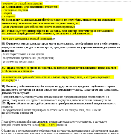
- не ранее даты такой регистрации
51) К основаниям для реквизиции относятся:
стихийные бедствия
-
аварии
-
эпидемии
-
96) Если доли участников долевой собственности не могут быть определены на основании
закона и не установлены соглашением всех ее участников, то:
- Доли участников долевой собственности являются равными
284. отделимые улучшения общего имущества, если иное не предусмотрено соглашением
участников общей долевой собственности, поступают в собственность…
- того из участников, который их произвел
86) Юридическими лицами, которые могут использовать приобретённое ими в собственность
имущество лишь для достижения целей, предусмотренных их учредительными документами
являются:
благотворительные и иные фонды
-
общественные организации (объединения)
-
религиозные организации
-
272. Право собственности на имущество, на которое обращается взыскание, прекращается
у собственника с момента
- возникновения права собственности на изъятое имущество у лица, к которому переходит
это имущество
31) Изъятие у собственника путём выкупа государством или продажи с публичных торгов
недвижимого имущества в связи с изъятием земельного участка, на котором оно находилось,
допускается в случаях:
- когда изъятие земельного участка невозможно без прекращения права собственности на
здания, сооружения или другого недвижимого имущества, находящегося на данном участке
105. Право собственности у добросовестного приобретателя недвижимой вещи возникает с
момента:
- государственной регистрации права собственности на данную вещь, если иное не
предусмотрено договором
Переработка движимой вещи лицом из не принадлежащих ему материалов, в результате
которой изготавливается новая вещь…. Спецификация
Обращение в государственную собственность имущества, находящегося в собственности граждан
и юр.лиц на основании федерального закона с возмещением стоимости этого имущетсва и других