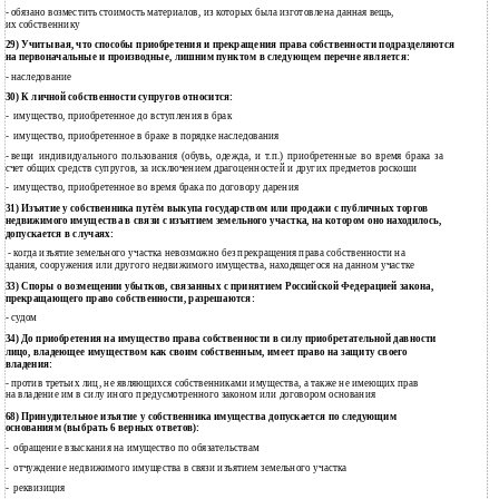
- обязано возместить стоимость материалов, из которых была изготовлена данная вещь,
их собственнику
29) Учитывая, что способы приобретения и прекращения права собственности подразделяются
на первоначальные и производные, лишним пунктом в следующем перечне является:
- наследование
30) К личной собственности супругов относится:
имущество, приобретенное до вступления в брак
-
имущество, приобретенное в браке в порядке наследования
-
вещи индивидуального пользования (обувь, одежда, и т.п.) приобретенные во время брака за
-
счет общих средств супругов, за исключением драгоценностей и других предметов роскоши
имущество, приобретенное во время брака по договору дарения
-
31) Изъятие у собственника путём выкупа государством или продажи с публичных торгов
недвижимого имущества в связи с изъятием земельного участка, на котором оно находилось,
допускается в случаях:
- когда изъятие земельного участка невозможно без прекращения права собственности на
здания, сооружения или другого недвижимого имущества, находящегося на данном участке
33) Споры о возмещении убытков, связанных с принятием Российской Федерацией закона,
прекращающего право собственности, разрешаются:
- судом
34) До приобретения на имущество права собственности в силу приобретательной давности
лицо, владеющее имуществом как своим собственным, имеет право на защиту своего
владения:
- против третьих лиц, не являющихся собственниками имущества, а также не имеющих прав
на владение им в силу иного предусмотренного законом или договором основания
68) Принудительное изъятие у собственника имущества допускается по следующим
основаниям (выбрать 6 верных ответов):
обращение взыскания на имущество по обязательствам
-
отчуждение недвижимого имущества в связи изъятием земельного участка
-
реквизиция
-