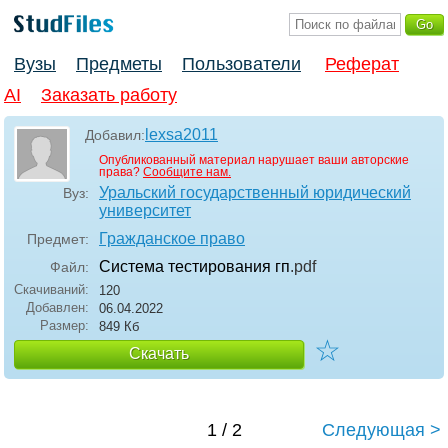
Вузы
Предметы
Пользователи
Реферат
AI
Заказать работу
lexsa2011
Добавил:
Опубликованный материал нарушает ваши авторские
права?
Сообщите нам.
Уральский государственный юридический
Вуз:
университет
Гражданское право
Предмет:
Система тестирования гп
.pdf
Файл:
Скачиваний:
120
Добавлен:
06.04.2022
Размер:
849 Кб
☆
Скачать
1 / 2
Следующая >