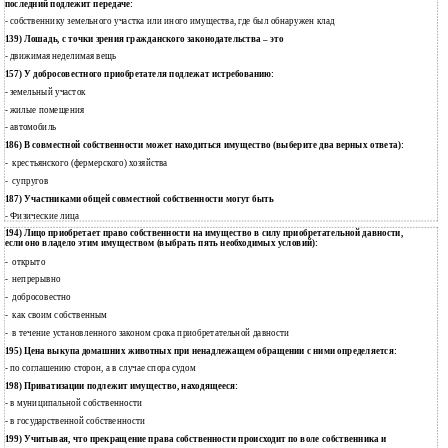
последний подлежит передаче:
- собственнику земельного участка или иного имущества, где был обнаружен клад
139) Лошадь, с точки зрения гражданского законодательства – это
- движимая неделимая вещь
157) У добросовестного приобретателя подлежат истребованию:
земельный участок
-
жилые помещения
-
автомобиль
-
186) В совместной собственности может находиться имущество (выберите два верных ответа):
крестьянского (фермерского) хозяйства
-
супругов
-
187) Участниками общей совместной собственности могут быть
- Физические лица
194) Лицо приобретает право собственности на имущество в силу приобретательной давности,
если оно владело этим имуществом (выбрать пять необходимых условий):
открыто
-
непрерывно
-
добросовестно
-
как своим собственным
-
в течение установленного законом срока приобретательной давности
-
195) Цена выкупа домашних животных при ненадлежащем обращении с ними определяется:
- по соглашению сторон, а в случае спора судом
198) Приватизации подлежит имущество, находящееся:
в муниципальной собственности
-
в государственной собственности
-
199) Учитывая, что прекращение права собственности происходит по воле собственника и