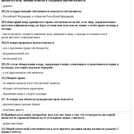
против его воли, лишним пунктом в следующем перечне является:
- дарение
201) К государственной собственности относится собственность:
- Российской Федерации и субъектов Российской федерации
203) Нашедший вещь приобретает право собственности на неё, если лицо, управомоченное
получить найденную вещь, не будет установлено или само не заявит о своём праве на вещь в
течение:
- шести месяцев с момента заявления лица, нашедшего вещь, о находке в полицию или в
орган местного самоуправления
204) К вещно-правовым искам относятся:
иск о признании права собственности
-
виндикационный иск
-
негаторный иск
-
205) В случае обнаружения клада, содержащего вещи, относящиеся к памятникам истории и
культуры, последние подлежат передачи:
- в государственную собственность
212) Вещное право:
по общему правилу носит бессрочный характер
-
обладает абсолютным характером
-
обременяет вещь и следует за вещью
-
217. К вещам как объектам гражданских прав относятся
документарные ценные бумаги
-
наличные деньги
-
8) Приобретатель вещи, который не знал и не мог знать о том, что отчуждатель последней
является не управомоченным на её отчуждение лицом, считается…
- добросовестным
12) Общей совместной собственностью в силу прямого указания закона являются (укажите 2
верных ответа):