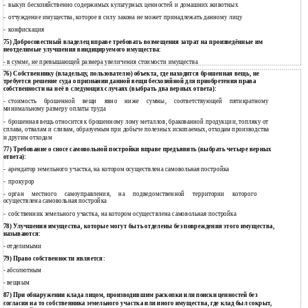
выкуп бесхозяйственно содержимых культурных ценностей и домашних животных
-
отчуждение имущества, которое в силу закона не может принадлежать данному лицу
-
конфискация
-
75) Добросовестный владелец вправе требовать возмещения затрат на произведённые им
неотделимые улучшения виндицируемого имущества:
- в сумме, не превышающей размера увеличения стоимости имущества
76) Собственнику (владельцу, пользователю) объекта, где находится брошенная вещь, не
требуется решение суда о признании данной вещи бесхозяйной для приобретения права
собственности на неё в следующих случаях (выбрать два верных ответа):
стоимость брошенной вещи явно ниже суммы, соответствующей пятикратному
-
минимальному размеру оплаты труда
брошенная вещь относится к брошенному лому металлов, бракованной продукции, топляку от
-
сплава, отвалам и сливам, образуемым при добыче полезных ископаемых, отходам производства
и другим отходам
77) Требование о сносе самовольной постройки вправе предъявить (выбрать четыре верных
ответа):
арендатор земельного участка, на котором осуществлена самовольная постройка
-
прокурор
-
орган местного самоуправления, на подведомственной территории которого
-
осуществлена самовольная постройка
собственник земельного участка, на котором осуществлена самовольная постройка
-
78) Улучшения имущества, которые могут быть отделены без повреждения этого имущества,
называются:
- отделимыми
79) Право собственности является:
абсолютным
-
вещным
-
87) При обнаружении клада лицом, производившим раскопки или поиски ценностей без
согласия на то собственника земельного участка или иного имущества, где клад был сокрыт,