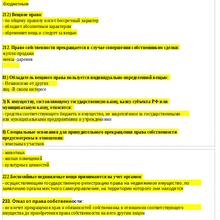
-бюджетным
212) Вещное право:
по общему правилу носит бессрочный характер
-
обладает абсолютным характером
-
обременяет вещь и следует за вещью
-
212. Право собственности прекращается в случае совершения собственником сделки:
-купли-продажи
-мены -дарения
81) Обладатель вещного права пользуется индивидуально-определенной вещью:
- Независимо от других
лиц -В своем интересе
3) К имуществу, составляющему государственную казну, казну субъекта РФ или
муниципальную казну, относятся:
- средства соответствующего бюджета и имущество, не закреплённое за государственными
или муниципальными предприятиями и учреждениями
8) Специальные основания для принудительного прекращения права собственности
предусмотрены в отношении:
- земельных участков
животных
-
жилых помещений
-
культурных ценностей
-
222.Бесхозяйные недвижимые вещи принимаются на учет органом:
-
осуществляющим государственную регистрацию права на недвижимое имущество, по
заявлению органа местного самоуправления, на территории которого они находятся
233. Отказ от права собственности:
- не влечет прекращения прав и обязанностей собственника в отношении соответствующего
имущества до приобретения права собственности на него другим лицом