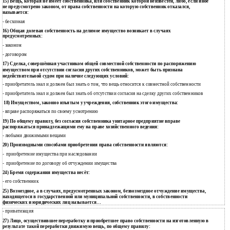
15) Вещь, которая не имеет собственника, или собственник которой неизвестен, либо, если иное
не предусмотрено законом, от права собственности на которую собственник отказался,
называется:
- бесхозная
16) Общая долевая собственность на делимое имущество возникает в случаях
предусмотренных:
законом
-
договором
-
17) Сделка, совершённая участником общей совместной собственности по распоряжению
имуществом при отсутствии согласия других собственников, может быть признана
недействительной судом при наличие следующих условий:
приобретатель знал и должен был знать о том, что вещь относится к совместной собственности
-
приобретатель знал и должен был знать об отсутствии согласия на сделку других собственников
-
18)
Имуществом, законно изъятым у учреждения, собственник этого имущества:
вправе распоряжаться по своему усмотрению
-
19) По общему правилу, без согласия собственника унитарное предприятие вправе
распоряжаться принадлежащими ему на праве хозяйственного ведения:
- любыми движимыми вещами
20) Производными способами приобретения права собственности являются:
приобретение имущества при наследовании
-
приобретение по договору об отчуждении имущества
-
24) Бремя содержания имущества несёт:
- его собственник
25) Возмездное, а в случаях, предусмотренных законом, безвозмездное отчуждение имущества,
находящегося в государственной или муниципальной собственности, в собственности
физических и юридических лиц называется…
- приватизация
27) Лицо, осуществившее переработку и приобретшее право собственности на изготовленную в
результате такой переработки движимую вещь, по общему правилу: