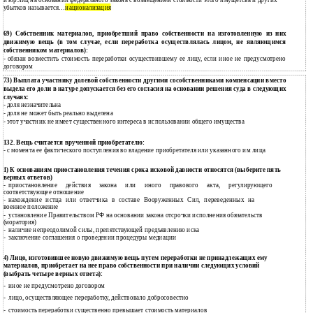
убытков называется…национализация
69) Собственник материалов, приобретший право собственности на изготовленную из них
движимую вещь (в том случае, если переработка осуществлялась лицом, не являющимся
собственником материалов):
- обязан возместить стоимость переработки осуществившему ее лицу, если иное не предусмотрено
договором
73) Выплата участнику долевой собственности другими сособственниками компенсации вместо
выдела его доли в натуре допускается без его согласия на основании решения суда в следующих
случаях:
доля незначительна
-
доля не может быть реально выделена
-
этот участник не имеет существенного интереса в использовании общего имущества
-
132. Вещь считается врученной приобретателю:
- с момента ее фактического поступления во владение приобретателя или указанного им лица
1) К основаниям приостановления течения срока исковой давности относятся (выберите пять
верных ответов)
приостановление действия закона или иного правового акта, регулирующего
-
соответствующее отношение
нахождение истца или ответчика в составе Вооруженных Сил, переведенных на
-
военное положение
установление Правительством РФ на основании закона отсрочки исполнения обязательств
-
(моратория)
наличие непреодолимой силы, препятствующей предъявлению иска
-
заключение соглашения о проведении процедуры медиации
-
4) Лицо, изготовившее новую движимую вещь путем переработки не принадлежащих ему
материалов, приобретает на нее право собственности при наличии следующих условий
(выбрать четыре верных ответа):
иное не предусмотрено договором
-
лицо, осуществляющее переработку, действовало добросовестно
-
стоимость переработки существенно превышает стоимость материалов
-