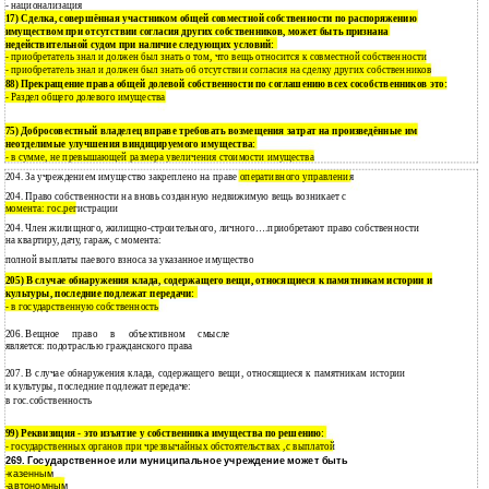
- национализация
17) Сделка, совершённая участником общей совместной собственности по распоряжению
имуществом при отсутствии согласия других собственников, может быть признана
недействительной судом при наличие следующих условий:
приобретатель знал и должен был знать о том, что вещь относится к совместной собственности
-
приобретатель знал и должен был знать об отсутствии согласия на сделку других собственников
-
88) Прекращение права общей долевой собственности по соглашению всех сособственников это:
Раздел общего долевого имущества
-
75) Добросовестный владелец вправе требовать возмещения затрат на произведённые им
неотделимые улучшения виндицируемого имущества:
- в сумме, не превышающей размера увеличения стоимости имущества
204. За учреждением имущество закреплено на праве оперативного управления
204. Право собственности на вновь созданную недвижимую вещь возникает с
момента: гос.регистрации
204. Член жилищного, жилищно-строительного, личного….приобретают право собственности
на квартиру, дачу, гараж, с момента:
полной выплаты паевого взноса за указанное имущество
205) В случае обнаружения клада, содержащего вещи, относящиеся к памятникам истории и
культуры, последние подлежат передачи:
- в государственную собственность
206.
Вещное право в объективном смысле
является: подотраслью гражданского права
207.
В случае обнаружения клада, содержащего вещи, относящиеся к памятникам истории
и культуры, последние подлежат передаче:
в гос.собственность
99) Реквизиция - это изъятие у собственника имущества по решению:
- государственных органов при чрезвычайных обстоятельствах ,с выплатой
269. Государственное или муниципальное учреждение может быть
-казенным
-автономным