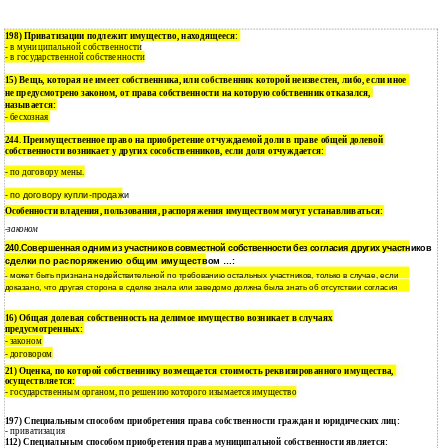
198) Приватизации подлежит имущество, находящееся:
в муниципальной собственности
-
в государственной собственности
-
15) Вещь, которая не имеет собственника, или собственник которой неизвестен, либо, если иное
не предусмотрено законом, от права собственности на которую собственник отказался,
называется:
- бесхозная
244. Преимущественное право на приобретение отчуждаемой доли в праве общей долевой
собственности возникает у других сособственников, если доля отчуждается:
по договору мены.
-
-
по договору
купли-продажи
Особенности владения, пользования, распоряжения имуществом могут устанавливаться:
-законом
240.Совершенная одним из участников совместной собственности без согласия других участников
сделки по распоряжению общим имуществом …:
- может быть признана недействительной по требованию остальных участников, только в случае, если
доказано, что другая сторона в сделке знала или заведомо должна была знать об отсутствии согласия
16) Общая долевая собственность на делимое имущество возникает в случаях
предусмотренных:
законом
-
договором
-
21) Оценка, по которой собственнику возмещается стоимость реквизированного имущества,
осуществляется:
- государственным органом, по решению которого изымается имущество
197) Специальным способом приобретения права собственности граждан и юридических лиц:
- приватизация
112) Специальным способом приобретения права муниципальной собственности является: