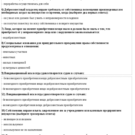
переработка осуществлялась для себя
-
6) Добросовестный владелец вправе требовать от собственника возмещения произведенных им
необходимых затрат на имущество со времени, когда (выберите два верных ответа):
он узнал или должен был узнать о неправомерности владения
-
он получил повестку по иску собственника о возврате имущества
-
7) Лицо, которое на момент приобретения вещи знало и должно было знать о том, что
приобретает её у неправомерного лица или с нарушением закона называется:
- недобросовестным
8) Специальные основания для принудительного прекращения права собственности
предусмотрены в отношении:
земельных участков
-
животных
-
жилых помещений
-
культурных ценностей
-
9) Виндикационный иск всегда удовлетворяется судом в случаях:
безвозмездного приобретения вещи добросовестным приобретателем
-
возмездного приобретения вещи недобросовестным приобретателем
-
безвозмездного приобретения вещи недобросовестным приобретателем
-
52). Виндикационный иск всегда удовлетворяется судом в случаях:
безвозмездного приобретения вещи добросовестным приобретателем
-
возмездного приобретения вещи добросовестным приобретателем
-
10) Собственник вправе изъять закрепленное им за учреждением или казенным предприятием
имущество (выберите три верных ответа):
являющееся излишним
-
неиспользуемое
-
используемое не по назначению
-