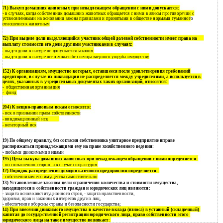
71) Выкуп домашних животных при ненадлежащем обращении с ними допускается:
- в случаях, когда собственник домашних животных обращается с ними в явном противоречии с
установленными на основании закона правилами и принятыми в обществе нормами гуманного
отношения к животным
72) При выделе доли выделяющийся участник общей долевой собственности имеет права на
выплату стоимости его доли другими участниками в случаях:
выдел доли в натуре не допускается законом
-
выдел доли в натуре невозможен без несоразмерного ущерба имуществу
-
152) К организациям, имущество которых, оставшееся после удовлетворения требований
кредиторов, в случае их ликвидации не распределяется между учредителями, а используется в
целях, указанных в учредительных документах таких организаций, относятся:
общественная организация
-
фонд
-
204) К вещно-правовым искам относятся:
иск о признании права собственности
-
виндикационный иск
-
негаторный иск
-
19) По общему правилу, без согласия собственника унитарное предприятие вправе
распоряжаться принадлежащими ему на праве хозяйственного ведения:
- любыми движимыми вещами
195) Цена выкупа домашних животных при ненадлежащем обращении с ними определяется:
- по соглашению сторон, а в случае спора судом
12)
Порядок распределения доходов казённого предприятия определяется:
- собственником его имущества самостоятельно
13)
Установленные законом цели ограничения количества и стоимости имущества,
находящегося в собственности граждан и юридических лиц являются:
- защита основ конституционного строя, - защита нравственности,
здоровья, прав и законных интересов других лиц,
- обеспечение обороны страны и безопасности государства;
14)
При внесении движимого имущества в качестве вклада (взноса) в уставный (складочный)
капитал до государственной регистрации юридического лица, право собственности этого
юридического лица на такое имущество возникает
: