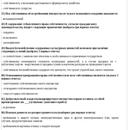
собственность участников крестьянского (фермерского) хозяйства
-
собственность супругов
-
15) Иск собственника об истребовании имущества из чужого незаконного владения называется
- виндикационный
41) В содержание субъективного права собственности, согласно гражданскому
законодательству, входят следующие правомочия (выбрать три верных ответа):
владение
-
пользование
-
распоряжение
-
43) Выкуп бесхозяйственно содержимых культурных ценностей возможен при наличии
следующих условий (выбрать 3 верных ответа):
в соответствии с законом они отнесены к особо ценным и охраняемым государством
-
собственнику возмещается стоимость культурных ценностей, а в случае продажи их с
-
публичных торгов - вырученная от продажи сумма за вычетом расходов на проведение торгов
собственник бесхозяйственно содержит эти ценности, что грозит утратой ими своего значения
-
60) Основаниями прекращения права собственности по воле собственника являются (указать 3
верных ответа):
уничтожение собственником своего имущества
-
отчуждение собственником своего имущества
-
отказ от права собственности
-
65) Добросовестный владелец виндицируемого имущества вправе оставить за собой
произведенные им ___улучшения. (заполните пробел)
- отделимые
66) Исковая давность не распространяется на (выберите два верных ответа):
требования о защите личных неимущественных прав и других нематериальных благ, кроме
-
случаев, предусмотренных законом
требования вкладчиков к банку о выдаче вкладов
-