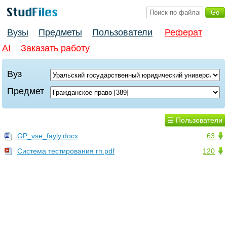
Вузы
Предметы
Пользователи
Реферат
AI
Заказать работу
Вуз
Предмет
☰ Пользователи
GP_vse_fayly.docx
63
Система тестирования гп.pdf
120