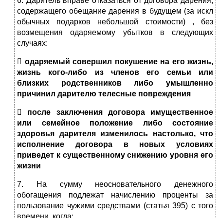
6. Даритель вправе отказаться от договора дарения,
содержащего обещание дарения в будущем (за искл
обычных подарков небольшой стоимости) , без
возмещения одаряемому убытков в следующих
случаях:

одаряемый совершил покушение на его жизнь,
жизнь кого-либо из членов его семьи или
близких родственников либо умышленно
причинил дарителю телесные повреждения

после заключения договора имущественное
или семейное положение либо состояние
здоровья дарителя изменилось настолько, что
исполнение договора в новых условиях
приведет к существенному снижению уровня его
жизни
7. На сумму неосновательного денежного
обогащения подлежат начислению проценты за
пользование чужими средствами
(статья 395)
с того
времени, когда: