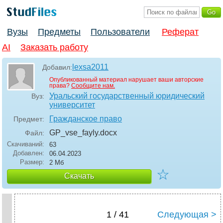
Вузы
Предметы
Пользователи
Реферат
AI
Заказать работу
lexsa2011
Добавил:
Опубликованный материал нарушает ваши авторские
права?
Сообщите нам.
Уральский государственный юридический
Вуз:
университет
Гражданское право
Предмет:
GP_vse_fayly
.docx
Файл:
Скачиваний:
63
Добавлен:
06.04.2023
Размер:
2 Мб
☆
Скачать
1 / 41
Следующая >