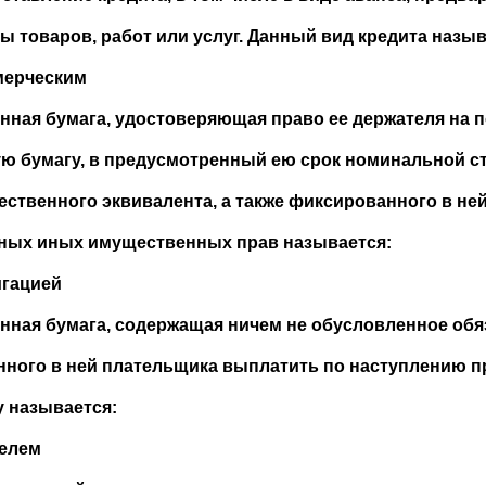
ы товаров, работ или услуг. Данный вид кредита назыв
мерческим
енная бумага, удостоверяющая право ее держателя на 
ю бумагу, в предусмотренный ею срок номинальной ст
ственного эквивалента, а также фиксированного в не
ных иных имущественных прав называется:
игацией
енная бумага, содержащая ничем не обусловленное обя
нного в ней плательщика выплатить по наступлению п
 называется:
селем