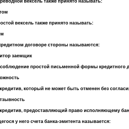
ереводной вексель также принято называть:
ттом
ростой вексель также принято называть:
ом
 кредитном договоре стороны называются:
дитор заемщик
есоблюдение простой письменной формы кредитного д
тожность
ккредитив, который не может быть отменен без согласи
отзывность
ккредитив, предоставляющий право исполняющему бан
егося у него счета банка-эмитента называется: