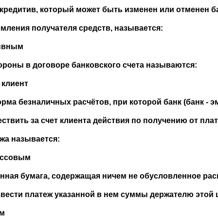
ккредитив, который может быть изменен или отменен б
мления получателя средств, называется:
зывным
ороны в договоре банковского счета называются:
к клиент
орма безналичных расчётов, при которой банк (банк - 
ствить за счет клиента действия по получению от плат
жа называется:
ассовым
енная бумага, содержащая ничем не обусловленное рас
вести платеж указанной в нем суммы держателю этой 
ом