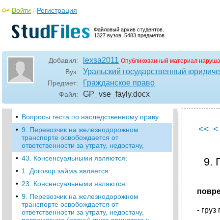
ответственности за утрату, недостачу,
повреждение (порчу) груза принятого к
Войти
/
Регистрация
перевозке если:
•
9. Перевозчик на железнодорожном
Файловый архив студентов.
транспорте освобождается от
1327 вузов, 5483 предметов.
ответственности за утрату, недостачу,
повреждение (порчу) груза принятого к
перевозке если:
lexsa2011
Добавил:
Опубликованный материал наруша
Уральский государственный юридиче
Вуз:
•
9. Перевозчик на железнодорожном
транспорте освобождается от
Гражданское право
Предмет:
ответственности за утрату, недостачу,
GP_vse_fayly
.docx
Файл:
повреждение (порчу) груза принятого к
перевозке если:
•
Вопросы теста по наследственному праву
<<
<
•
9. Перевозчик на железнодорожном
транспорте освобождается от
ответственности за утрату, недостачу,
•
43. Консенсуальными являются:
9.
•
1. Договор займа является:
•
23. Консенсуальными являются
повре
•
9. Перевозчик на железнодорожном
транспорте освобождается от
- гру
ответственности за утрату, недостачу,