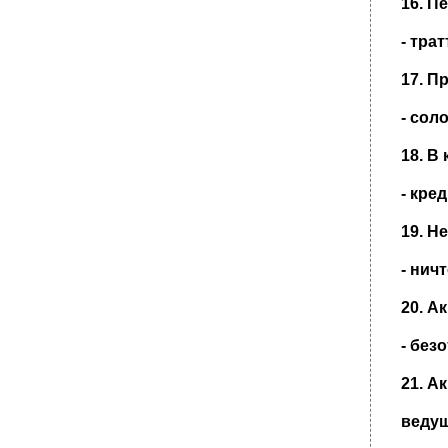
16. П
транспорте освобождается от
ответственности за утрату, недостачу,
- тра
•
43. Консенсуальными являются:
17. П
•
1. Договор займа является:
•
3 Месяцев;
- сол
•
52. Местом открытия наследства в рф , в
зависимости от места жительства
18. В
наследодателя и состава его имущества ,
может являться
- кре
1. Наследник вправе отказаться от
наследства
19. Н
•
1. Наследник вправе отказаться от
наследства
- нич
•
29. Консенсуальными являются:
20. А
Признаками перевозки прямого смешанного
сообщения являются:
- без
Гражданин, подписывающий сделку по
просьбе другого гражданина, который не
21. А
может совершить собственноручную
подпись в силу физического недостатка,
ведущ
болезни или неграмотности, именуется: