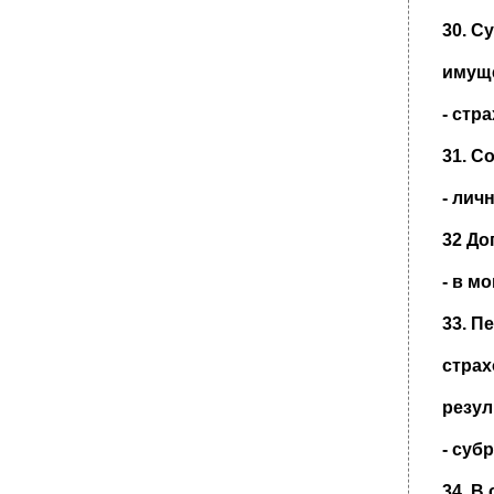
30. С
имуще
- стр
31. С
- лич
32 До
- в м
33. П
страх
резул
- суб
34. В