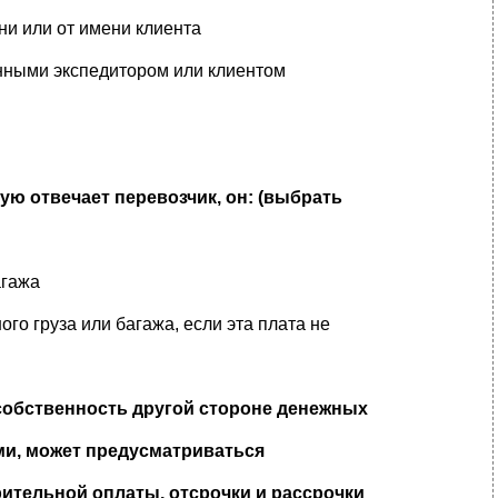
ени или от имени клиента
анными экспедитором или клиентом
рую отвечает перевозчик, он: (выбрать
агажа
го груза или багажа, если эта плата не
 собственность другой стороне денежных
и, может предусматриваться
рительной оплаты, отсрочки и рассрочки