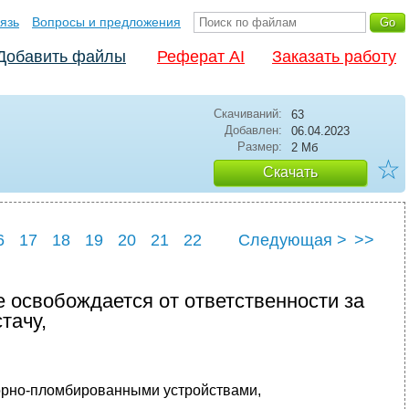
язь
Вопросы и предложения
Добавить файлы
Реферат AI
Заказать работу
Скачиваний:
63
Добавлен:
06.04.2023
Размер:
2 Мб
☆
Скачать
6
17
18
19
20
21
22
Следующая >
>>
6
27
 освобождается от ответственности за
тачу,
порно-пломбированными устройствами,