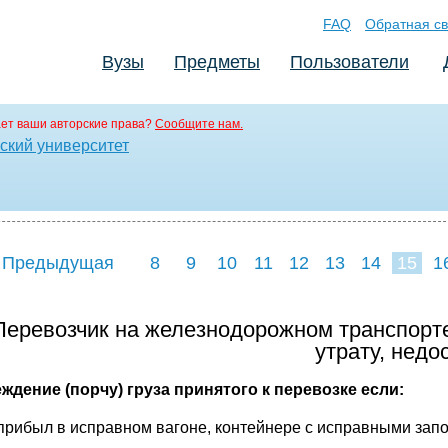
FAQ
Обратная св
Вузы
Предметы
Пользователи
ет ваши авторские права?
Сообщите нам.
ский университет
 Предыдущая
8
9
10
11
12
13
14
15
1
23
24
25
2
 Перевозчик на железнодорожном транспорте
утрату, недос
ждение (порчу) груза принятого к перевозке если:
з прибыл в исправном вагоне, контейнере с исправными за