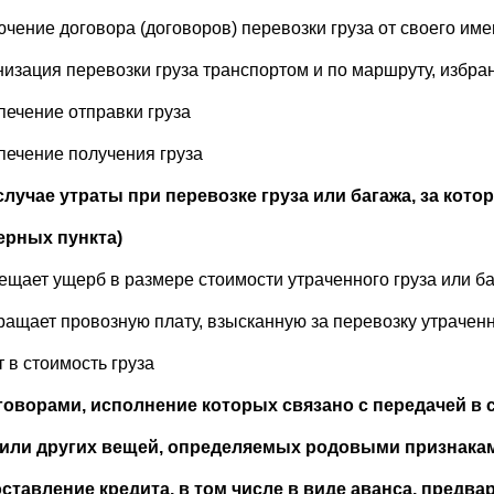
лючение договора (договоров) перевозки груза от своего им
анизация перевозки груза транспортом и по маршруту, избр
спечение отправки груза
спечение получения груза
 случае утраты при перевозке груза или багажа, за кото
ерных пункта)
мещает ущерб в размере стоимости утраченного груза или б
вращает провозную плату, взысканную за перевозку утраченно
 в стоимость груза
говорами, исполнение которых связано с передачей в
или других вещей, определяемых родовыми признакам
ставление кредита, в том числе в виде аванса, предва