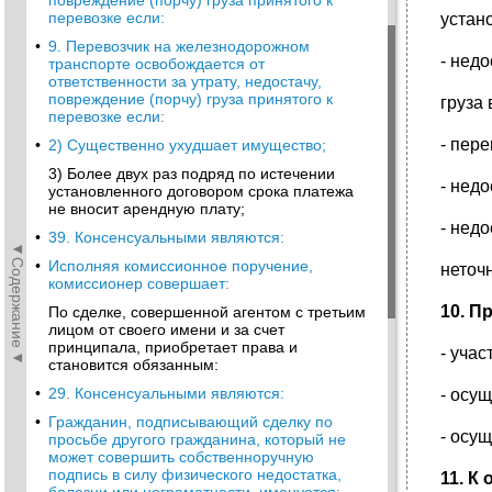
повреждение (порчу) груза принятого к
перевозке если:
устан
•
9. Перевозчик на железнодорожном
- нед
транспорте освобождается от
ответственности за утрату, недостачу,
повреждение (порчу) груза принятого к
груза
перевозке если:
- пер
•
2) Существенно ухудшает имущество;
3) Более двух раз подряд по истечении
- нед
установленного договором срока платежа
не вносит арендную плату;
- нед
•
39. Консенсуальными являются:
◄Содержание◄
•
Исполняя комиссионное поручение,
неточ
комиссионер совершает:
10. П
По сделке, совершенной агентом с третьим
лицом от своего имени и за счет
принципала, приобретает права и
- уча
становится обязанным:
•
29. Консенсуальными являются:
- осу
•
Гражданин, подписывающий сделку по
- осу
просьбе другого гражданина, который не
может совершить собственноручную
подпись в силу физического недостатка,
11. К