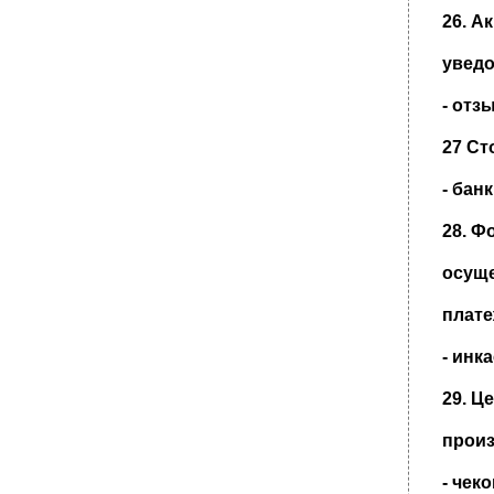
Нарушение договора поставки покупателем
26. А
предполагается существенным в
уведо
Консенсуальными являются
Консенсуальными являются:
- от
Договор купли-продажи является:
27 Ст
Если иные основания не предусмотрены
договором, договор аренды может быть
досрочно расторгнут судом по требованию
- бан
арендодателя в случаях , когда арендатор
(4 случая)
28. Ф
Если в лицензионном договоре не указана
территория, на которой допускается
осуще
использование результата
интеллектуальной деятельности или
плате
средства индивидуализации, то
189.Товар считает предоставленным в
- инк
распоряжение покупателя: когда (3 ответа)
39. Консенсуальными являются:
29. Ц
произ
- чек