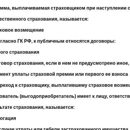
умма, выплачиваемая страховщиком при наступлении с
ственного страхования, называется:
аховое возмещение
огласно ГК РФ, к публичным относятся договоры:
ного страхования
говор страхования, если в нем не предусмотрено иное, 
омент уплаты страховой премии или первого ее взноса
ереход к страховщику, выплатившему страховое возмещ
ователь (выгодоприобретатель) имеет к лицу, ответст
ьтате страхования, называется:
рогация
 случае утраты или гибели застрахованного имущества