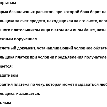
покрытым
орма безналичных расчетов, при которой банк берет н
льщика за счет средств, находящихся на его счете, пе
нного плательщиком лица в этом или ином банке, назы
тежным поручением
асчетный документ, устанавливающий условное обязат
льщика платеж при условии предъявления получателе
ается:
редитивом
арантия платежа по чеку, которая может выдаваться л
льщика, называется:
льным