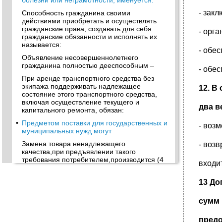
болезни или неграмотности, именуется:
- зак
Способность гражданина своими
действиями приобретать и осуществлять
гражданские права, создавать для себя
- орг
гражданские обязанности и исполнять их
называется:
- обе
Объявление несовершеннолетнего
гражданина полностью дееспособным –
- обе
При аренде транспортного средства без
экипажа поддерживать надлежащее
12. В
состояние этого транспортного средства,
включая осуществление текущего и
два в
капитального ремонта, обязан:
•
Предметом поставки для государственных и
- воз
муниципальных нужд могут
Замена товара ненадлежащего
- воз
качества,при предъявлении такого
требования потребителем,производится (4
входит
варианта ответа)
•
Сторона, получившая подписанный проект
13 До
договора поставки товаров для
государственных нужд с протоколом
сумм 
разногласий, должна рассмотреть
разногласия,
предо