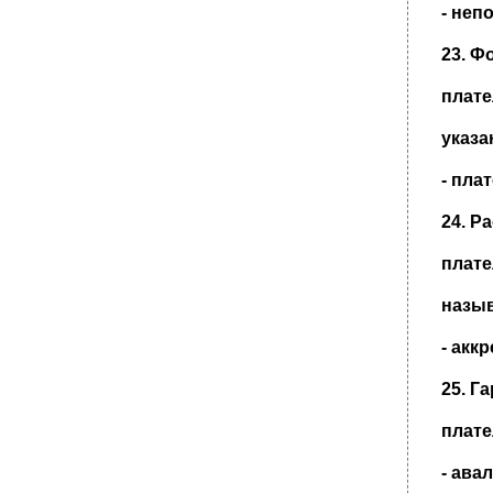
Способность гражданина своими
- не
действиями приобретать и осуществлять
гражданские права, создавать для себя
гражданские обязанности и исполнять их
23. Ф
называется:
плате
Объявление несовершеннолетнего
гражданина полностью дееспособным –
указа
При аренде транспортного средства без
экипажа поддерживать надлежащее
- пла
состояние этого транспортного средства,
включая осуществление текущего и
капитального ремонта, обязан:
24. Р
По общему правилу, существенным
условием договора поставки
плате
Предметом поставки для государственных и
назыв
муниципальных нужд могут
Замена товара ненадлежащего
- акк
качества,при предъявлении такого
требования потребителем,производится (4
25. Г
варианта ответа)
В состав предприятия при сдаче его в
плате
аренду включается:
Несоблюдение простой письменной формы
- ава
договора продажи предприятия влечет его: