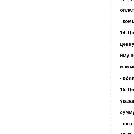
•
Консенсуальными являются:
•
9. Перевозчик на железнодорожном
оплат
транспорте освобождается от
ответственности за утрату, недостачу,
- ком
•
202. Перевозчик на железнодорожном
транспорте освобождается от
14. Ц
ответственности за утрату, недостачу,
ценну
•
9. Перевозчик на железнодорожном
транспорте освобождается от
ответственности за утрату, недостачу,
имуще
повреждение (порчу) груза принятого к
перевозке если:
или и
•
9. Перевозчик на железнодорожном
транспорте освобождается от
- обл
ответственности за утрату, недостачу,
повреждение (порчу) груза принятого к
15. Ц
перевозке если:
•
9. Перевозчик на железнодорожном
указа
транспорте освобождается от
ответственности за утрату, недостачу,
сумму
повреждение (порчу) груза принятого к
перевозке если:
- век
•
Вопросы теста по наследственному праву
•
9. Перевозчик на железнодорожном