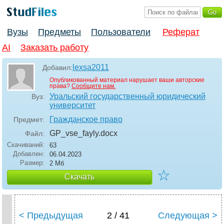
Вузы
Предметы
Пользователи
Реферат
AI
Заказать работу
lexsa2011
Добавил:
Опубликованный материал нарушает ваши авторские
права?
Сообщите нам.
Уральский государственный юридический
Вуз:
университет
Гражданское право
Предмет:
GP_vse_fayly
.docx
Файл:
Скачиваний:
63
Добавлен:
06.04.2023
Размер:
2 Мб
☆
Скачать
< Предыдущая
2 / 41
Следующая >