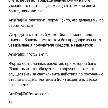
счете, перевести определенную сумму на счет
указанного плательщиком лица в этом или ином
банке, называется:
AnsPat[0]="платежн* *поруч* "; - то, что делаем мы по
своим картам
'Аккредитив, который может быть изменен или
отменен банком - эмитентом без предварительного
уведомления получателя средств, называется:
AnsPat[0]="*отзывн* ";
'Форма безналичных расчётов, при которой банк
(банк - эмитент) обязуется по поручению клиента
осуществить за счет клиента действия по получению
от плательщика платежа и (или) акцепта платежа
называется:
AnsPat[0]="*инкассо* ";
61