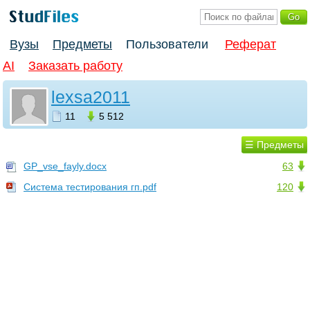
Вузы
Предметы
Пользователи
Реферат
AI
Заказать работу
lexsa2011
11
5 512
☰ Предметы
GP_vse_fayly.docx
63
Система тестирования гп.pdf
120