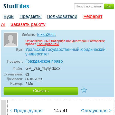
Вузы
Предметы
Пользователи
Реферат
AI
Заказать работу
lexsa2011
Добавил:
Опубликованный материал нарушает ваши авторские
права?
Сообщите нам.
Уральский государственный юридический
Вуз:
университет
Гражданское право
Предмет:
GP_vse_fayly
.docx
Файл:
Скачиваний:
63
Добавлен:
06.04.2023
Размер:
2 Мб
☆
Скачать
< Предыдущая
14 / 41
Следующая >